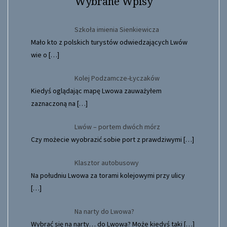
Wybrane Wpisy
Szkoła imienia Sienkiewicza
Mało kto z polskich turystów odwiedzających Lwów
wie o
[…]
Kolej Podzamcze-Łyczaków
Kiedyś oglądając mapę Lwowa zauważyłem
zaznaczoną na
[…]
Lwów – portem dwóch mórz
Czy możecie wyobrazić sobie port z prawdziwymi
[…]
Klasztor autobusowy
Na południu Lwowa za torami kolejowymi przy ulicy
[…]
Na narty do Lwowa?
Wybrać się na narty… do Lwowa? Może kiedyś taki
[…]