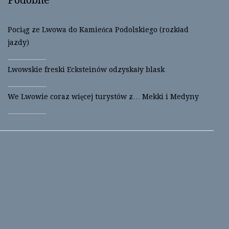
e
o
r
o
(
k
O
(
p
O
Pociąg ze Lwowa do Kamieńca Podolskiego (rozkład
e
p
n
e
jazdy)
s
n
i
s
n
i
n
n
Lwowskie freski Ecksteinów odzyskały blask
e
n
w
e
w
w
i
w
We Lwowie coraz więcej turystów z… Mekki i Medyny
n
i
d
n
o
d
w
o
)
w
)