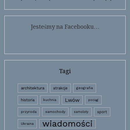
Jesteśmy na Facebooku…
Tagi
architektura
atrakcje
geografia
Lwów
historia
kuchnia
pociąg
przyroda
samochody
sport
samoloty
wiadomości
Ukraina