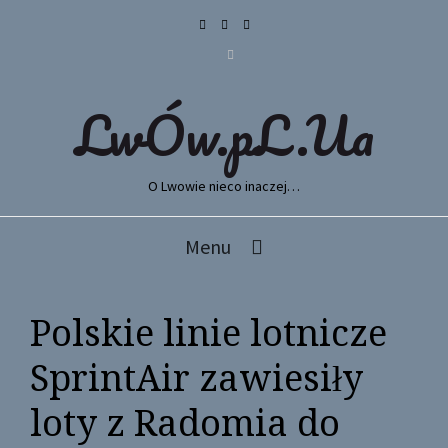
LwÓw.pL.Ua
O Lwowie nieco inaczej…
Menu
Polskie linie lotnicze
SprintAir zawiesiły
loty z Radomia do