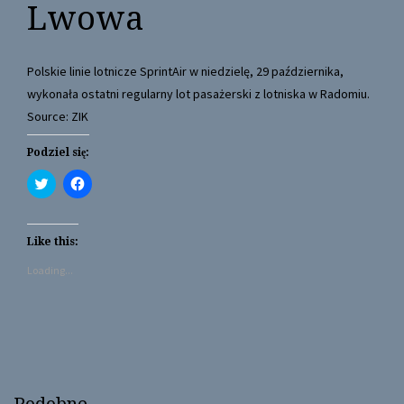
Lwowa
Polskie linie lotnicze SprintAir w niedzielę, 29 października,
wykonała ostatni regularny lot pasażerski z lotniska w Radomiu.
Source: ZIK
Podziel się:
C
C
l
l
i
i
c
c
k
k
t
t
Like this:
o
o
s
s
Loading...
h
h
a
a
r
r
e
e
o
o
n
n
T
F
w
a
i
c
t
e
t
b
Podobne