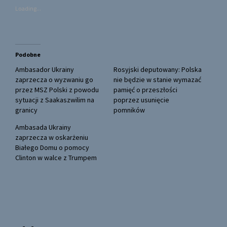
s
s
Loading...
h
h
a
a
r
r
e
e
o
o
n
n
T
F
Podobne
w
a
i
c
Ambasador Ukrainy
Rosyjski deputowany: Polska
t
e
t
b
zaprzecza o wyzwaniu go
nie będzie w stanie wymazać
e
o
przez MSZ Polski z powodu
pamięć o przeszłości
r
o
(
k
sytuacji z Saakaszwilim na
poprzez usunięcie
O
(
granicy
p
O
pomników
e
p
n
e
Ambasada Ukrainy
s
n
i
s
zaprzecza w oskarżeniu
n
i
Białego Domu o pomocy
n
n
e
n
Clinton w walce z Trumpem
w
e
w
w
i
w
n
i
d
n
o
d
w
o
)
w
)