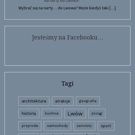
Na narty do Lwowa?
Wybrać się na narty… do Lwowa? Może kiedyś taki
[…]
Jesteśmy na Facebooku…
Tagi
architektura
atrakcje
geografia
Lwów
historia
kuchnia
pociąg
przyroda
samochody
sport
samoloty