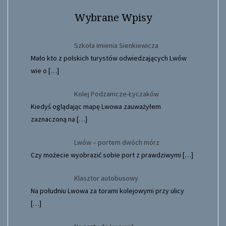
Wybrane Wpisy
Szkoła imienia Sienkiewicza
Mało kto z polskich turystów odwiedzających Lwów
wie o
[…]
Kolej Podzamcze-Łyczaków
Kiedyś oglądając mapę Lwowa zauważyłem
zaznaczoną na
[…]
Lwów – portem dwóch mórz
Czy możecie wyobrazić sobie port z prawdziwymi
[…]
Klasztor autobusowy
Na południu Lwowa za torami kolejowymi przy ulicy
[…]