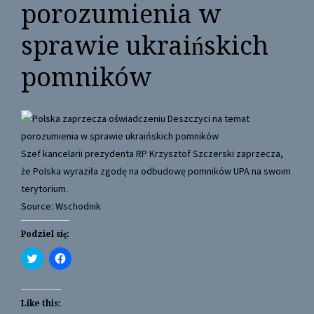
porozumienia w
sprawie ukraińskich
pomników
Szef kancelarii prezydenta RP Krzysztof Szczerski zaprzecza,
że Polska wyraziła zgodę na odbudowę pomników UPA na swoim
terytorium.
Source: Wschodnik
Podziel się:
C
C
l
l
i
i
c
c
k
k
t
t
Like this:
o
o