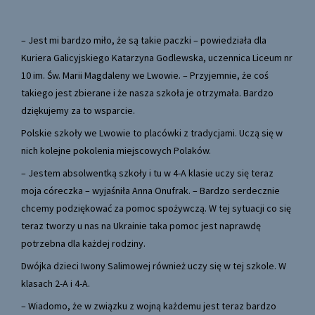
– Jest mi bardzo miło, że są takie paczki – powiedziała dla
Kuriera Galicyjskiego Katarzyna Godlewska, uczennica Liceum nr
10 im. Św. Marii Magdaleny we Lwowie. – Przyjemnie, że coś
takiego jest zbierane i że nasza szkoła je otrzymała. Bardzo
dziękujemy za to wsparcie.
Polskie szkoły we Lwowie to placówki z tradycjami. Uczą się w
nich kolejne pokolenia miejscowych Polaków.
– Jestem absolwentką szkoły i tu w 4-A klasie uczy się teraz
moja córeczka – wyjaśniła Anna Onufrak. – Bardzo serdecznie
chcemy podziękować za pomoc spożywczą. W tej sytuacji co się
teraz tworzy u nas na Ukrainie taka pomoc jest naprawdę
potrzebna dla każdej rodziny.
Dwójka dzieci Iwony Salimowej również uczy się w tej szkole. W
klasach 2-A i 4-A.
– Wiadomo, że w związku z wojną każdemu jest teraz bardzo