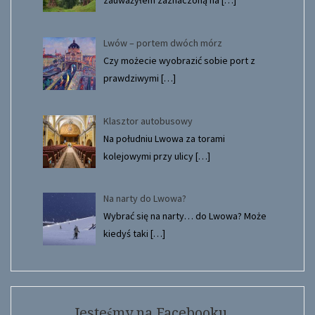
zauważyłem zaznaczoną na
[…]
Lwów – portem dwóch mórz
Czy możecie wyobrazić sobie port z
prawdziwymi
[…]
Klasztor autobusowy
Na południu Lwowa za torami
kolejowymi przy ulicy
[…]
Na narty do Lwowa?
Wybrać się na narty… do Lwowa? Może
kiedyś taki
[…]
Jesteśmy na Facebooku…