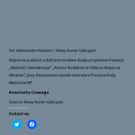
fot. Aleksander Kuśnierz / Nowy Kurier Galicyjski
Wsparcie polskich szkół jest możliwe dzięki projektowi Fundacji
„Wolność i Demokracja” „Pomoc Rodakom w Obliczu Wojny na
Ukrainie”, przy finansowym udziale Kancelarii Prezesa Rady
Ministrów RP.
Konstanty Czawaga
Source: Nowy Kurier Galicyjski
Podziel się:
C
C
l
l
i
i