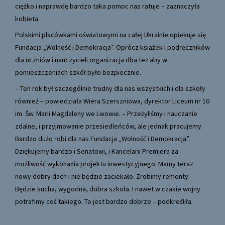
ciężko i naprawdę bardzo taka pomoc nas ratuje – zaznaczyła
kobieta.
Polskimi placówkami oświatowymi na całej Ukrainie opiekuje się
Fundacja „Wolność i Demokracja”. Oprócz książek i podręczników
dla uczniów i nauczycieli organizacja dba też aby w
pomieszczeniach szkół było bezpiecznie.
– Ten rok był szczególnie trudny dla nas wszystkich i dla szkoły
również – powiedziała Wiera Szerszniowa, dyrektor Liceum nr 10
im. Św. Marii Magdaleny we Lwowie. – Przeżyliśmy i nauczanie
zdalne, i przyjmowanie przesiedleńców, ale jednak pracujemy.
Bardzo dużo robi dla nas Fundacja „Wolność i Demokracja”.
Dziękujemy bardzo i Senatowi, i Kancelarii Premiera za
możliwość wykonania projektu inwestycyjnego. Mamy teraz
nowy dobry dach i nie będzie zaciekało. Zrobimy remonty.
Będzie sucha, wygodna, dobra szkoła. I nawet w czasie wojny
potrafimy coś takiego. To jest bardzo dobrze – podkreśliła.