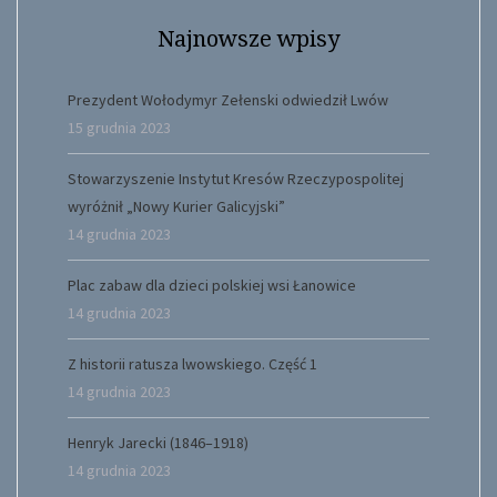
Najnowsze wpisy
Prezydent Wołodymyr Zełenski odwiedził Lwów
15 grudnia 2023
Stowarzyszenie Instytut Kresów Rzeczypospolitej
wyróżnił „Nowy Kurier Galicyjski”
14 grudnia 2023
Plac zabaw dla dzieci polskiej wsi Łanowice
14 grudnia 2023
Z historii ratusza lwowskiego. Część 1
14 grudnia 2023
Henryk Jarecki (1846–1918)
14 grudnia 2023