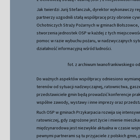
Jak twierdzi Jurij Stefanczuk, dyrektor wykonawczy r
partnerzy uzgodnili stałą współpracę przy obronie cyw
Ochotniczych Straży Pożarnych w gminach Bołszowce, B
stworzenia jednostek OSP w każdej z tych miejscowości
pomoc w razie wybuchu pożaru, w nadzwyczajnych sytuac
działalność informacyjną wśród ludności.
fot. z archiwum Iwanofrankiwskiego od
Do ważnych aspektów współpracy odniesiono wymianę d
terenów od sytuacji nadzwyczajnej, ratownictwa, gasze
przedstawiciele gmin będą prowadzić konferencje prak
wspólne zawody, wystawy i inne imprezy oraz przedst
Ruch OSP w gminach Przykarpacia rozwija się intensywn
ratowniczej, gdy zagrożone jest życie i mienie mieszk
międzynarodowa jest niezwykle aktualna w czasie woj
pewnymi partnerami są tu przyjaciele z polskich gmin, 