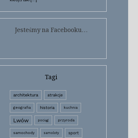
Jesteśmy na Facebooku…
Tagi
architektura
atrakcje
historia
geografia
kuchnia
Lwów
przyroda
pociąg
samochody
sport
samoloty