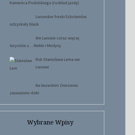
Kamieńca Podolskiego (rozkład jazdy)
Lwowskie freski Ecksteinów
odzyskały blask
We Lwowie coraz więcej
turystów z… Mekki i Medyny
Rok Stanisława Lema we
Lwowie
Na lwowskim Zniesieniu
zauważono dziki
Wybrane Wpisy