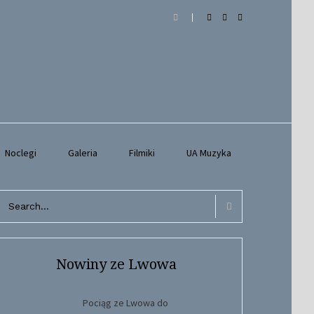
Noclegi
Galeria
Filmiki
UA Muzyka
arch
r:
Search
Nowiny ze Lwowa
Pociąg ze Lwowa do