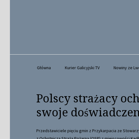
Główna
Kurier Galicyjski TV
Nowiny ze L
Polscy strażacy oc
swoje doświadczen
Przedstawiciele pięciu gmin z Przykarpacia ze Stowar
z Ochotniczą Strażą Pożarną (OSP) z miejscowości Kadł