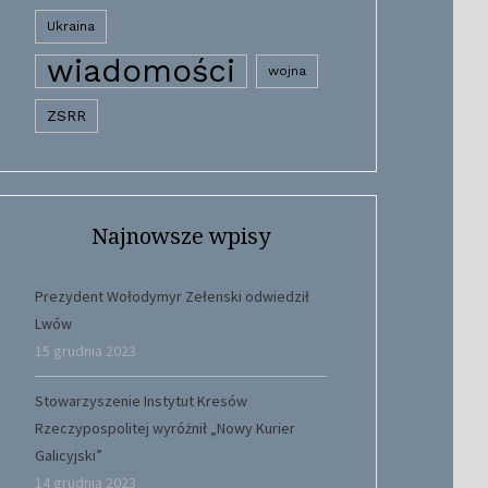
Ukraina
wiadomości
wojna
ZSRR
Najnowsze wpisy
Prezydent Wołodymyr Zełenski odwiedził
Lwów
15 grudnia 2023
Stowarzyszenie Instytut Kresów
Rzeczypospolitej wyróżnił „Nowy Kurier
Galicyjski”
14 grudnia 2023