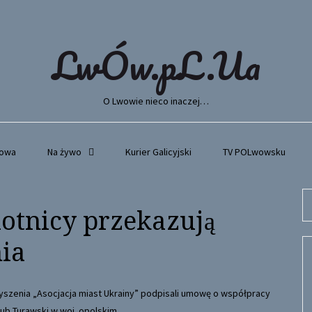
LwÓw.pL.Ua
O Lwowie nieco inaczej…
wowa
Na żywo
Kurier Galicyjski
TV POLwowsku
Se
hotnicy przekazują
fo
ia
zyszenia „Asocjacja miast Ukrainy” podpisali umowę o współpracy
ub Turawski w woj. opolskim.