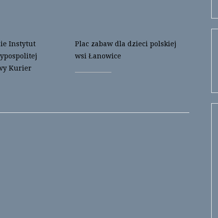
e Instytut
Plac zabaw dla dzieci polskiej
ypospolitej
wsi Łanowice
wy Kurier