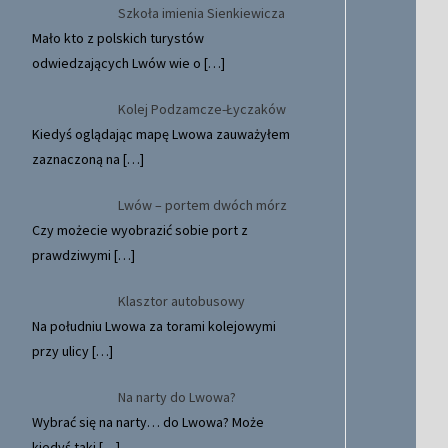
Szkoła imienia Sienkiewicza
Mało kto z polskich turystów
odwiedzających Lwów wie o
[…]
Kolej Podzamcze-Łyczaków
Kiedyś oglądając mapę Lwowa zauważyłem
zaznaczoną na
[…]
Lwów – portem dwóch mórz
Czy możecie wyobrazić sobie port z
prawdziwymi
[…]
Klasztor autobusowy
Na południu Lwowa za torami kolejowymi
przy ulicy
[…]
Na narty do Lwowa?
Wybrać się na narty… do Lwowa? Może
kiedyś taki
[…]