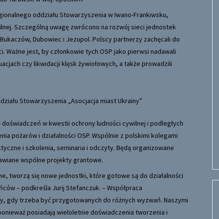
egionalnego oddziału Stowarzyszenia w Iwano-Frankiwsku,
ilnej. Szczególną uwagę zwrócono na rozwój sieci jednostek
ukaczów, Dubowiec i Jezupol. Polscy partnerzy zachęcali do
. Ważne jest, by członkowie tych OSP jako pierwsi nadawali
jach czy likwidacji klęsk żywiołowych, a także prowadzili
działu Stowarzyszenia „Asocjacja miast Ukrainy”
oświadczeń w kwestii ochrony ludności cywilnej i podległych
nia pożarów i działalności OSP. Wspólnie z polskimi kolegami
tyczne i szkolenia, seminaria i odczyty. Będą organizowane
awiane wspólne projekty grantowe.
e, tworzą się nowe jednostki, które gotowe są do działalności
ańców – podkreśla Jurij Stefanczuk. – Współpraca
ny, gdy trzeba być przygotowanych do różnych wyzwań. Naszymi
ponieważ posiadają wieloletnie doświadczenia tworzenia i