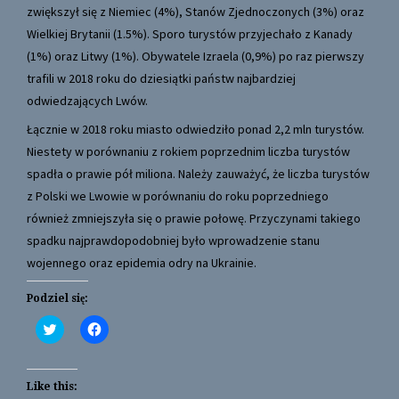
zwiększył się z Niemiec (4%), Stanów Zjednoczonych (3%) oraz
Wielkiej Brytanii (1.5%). Sporo turystów przyjechało z Kanady
(1%) oraz Litwy (1%). Obywatele Izraela (0,9%) po raz pierwszy
trafili w 2018 roku do dziesiątki państw najbardziej
odwiedzających Lwów.
Łącznie w 2018 roku miasto odwiedziło ponad 2,2 mln turystów.
Niestety w porównaniu z rokiem poprzednim liczba turystów
spadła o prawie pół miliona. Należy zauważyć, że liczba turystów
z Polski we Lwowie w porównaniu do roku poprzedniego
również zmniejszyła się o prawie połowę. Przyczynami takiego
spadku najprawdopodobniej było wprowadzenie stanu
wojennego oraz epidemia odry na Ukrainie.
Podziel się:
C
C
l
l
i
i
c
c
k
k
t
t
Like this:
o
o