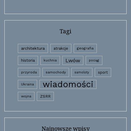
Tagi
architektura
atrakcje
geografia
Lwów
historia
kuchnia
pociąg
przyroda
samochody
sport
samoloty
wiadomości
Ukraina
wojna
ZSRR
Najnowsze wpisy