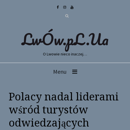
LwÓw.pL.Ua
O Lwowie nieco inaczej…
Menu
Polacy nadal liderami
wśród turystów
odwiedzających