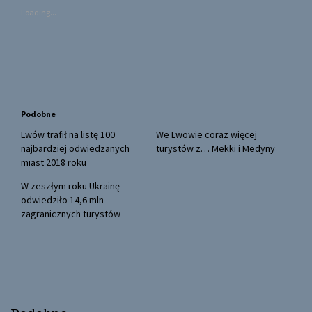
s
s
Loading...
h
h
a
a
r
r
e
e
o
o
n
n
T
F
w
a
i
c
t
e
t
b
Podobne
e
o
r
o
(
k
Lwów trafił na listę 100
We Lwowie coraz więcej
O
(
najbardziej odwiedzanych
turystów z… Mekki i Medyny
p
O
e
p
miast 2018 roku
n
e
s
n
W zeszłym roku Ukrainę
i
s
n
i
odwiedziło 14,6 mln
n
n
zagranicznych turystów
e
n
w
e
w
w
i
w
n
i
d
n
o
d
w
o
)
w
)