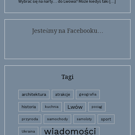
Wybrać się na narty… do Lwowa? Może kiedyś taki
[…]
Jesteśmy na Facebooku…
Tagi
architektura
atrakcje
geografia
Lwów
historia
kuchnia
pociąg
przyroda
samochody
sport
samoloty
wiadomości
Ukraina