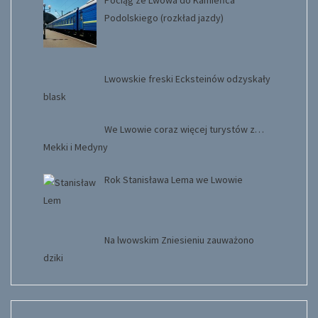
Pociąg ze Lwowa do Kamieńca
Podolskiego (rozkład jazdy)
Lwowskie freski Ecksteinów odzyskały
blask
We Lwowie coraz więcej turystów z…
Mekki i Medyny
Rok Stanisława Lema we Lwowie
Na lwowskim Zniesieniu zauważono
dziki