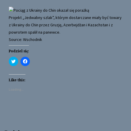
Projekt „Jedwabny szlak”, którym dostarczane miały być towary
z Ukrainy do Chin przez Gruzję, Azerbejdżan i Kazachstan i z
powrotem spalił na panewce.
Source: Wschodnik
Podziel się:
C
C
l
l
i
i
c
c
k
k
t
t
Like this:
o
o
s
s
Loading...
h
h
a
a
r
r
e
e
o
o
n
n
T
F
w
a
i
c
t
e
t
b