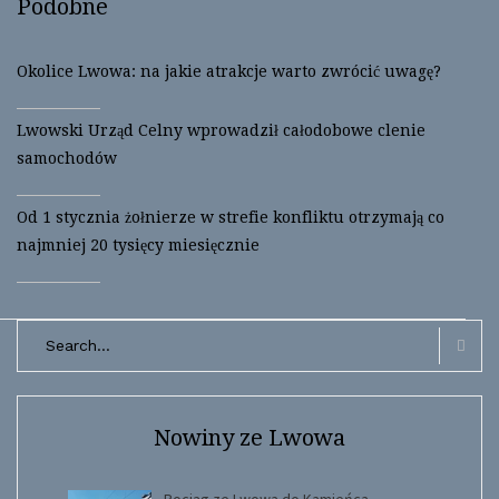
Podobne
e
o
r
o
(
k
O
(
p
O
Okolice Lwowa: na jakie atrakcje warto zwrócić uwagę?
e
p
n
e
s
n
i
s
Lwowski Urząd Celny wprowadził całodobowe clenie
n
i
n
n
samochodów
e
n
w
e
w
w
i
w
Od 1 stycznia żołnierze w strefie konfliktu otrzymają co
n
i
d
n
najmniej 20 tysięcy miesięcznie
o
d
w
o
)
w
)
Search
for:
Searc
Nowiny ze Lwowa