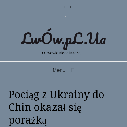
LwÓw.pL.Ua
O Lwowie nieco inaczej…
Menu
Pociąg z Ukrainy do
Chin okazał się
porażką