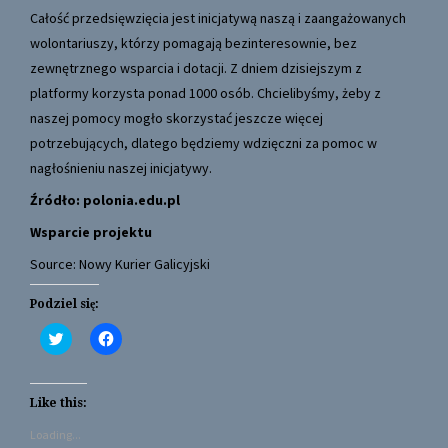
Całość przedsięwzięcia jest inicjatywą naszą i zaangażowanych
wolontariuszy, którzy pomagają bezinteresownie, bez
zewnętrznego wsparcia i dotacji. Z dniem dzisiejszym z
platformy korzysta ponad 1000 osób. Chcielibyśmy, żeby z
naszej pomocy mogło skorzystać jeszcze więcej
potrzebujących, dlatego będziemy wdzięczni za pomoc w
nagłośnieniu naszej inicjatywy.
Źródło:
polonia.edu.pl
Wsparcie projektu
Source: Nowy Kurier Galicyjski
Podziel się:
C
C
l
l
i
i
c
c
k
k
t
t
Like this:
o
o
s
s
Loading...
h
h