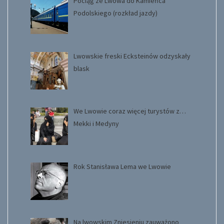
Pociąg ze Lwowa do Kamieńca
Podolskiego (rozkład jazdy)
Lwowskie freski Ecksteinów odzyskały
blask
We Lwowie coraz więcej turystów z…
Mekki i Medyny
Rok Stanisława Lema we Lwowie
Na lwowskim Zniesieniu zauważono