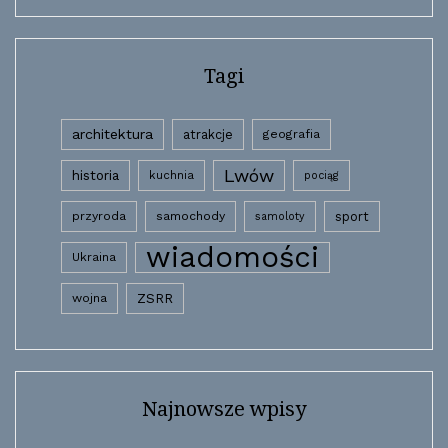
Tagi
architektura
atrakcje
geografia
Lwów
historia
kuchnia
pociąg
przyroda
samochody
sport
samoloty
wiadomości
Ukraina
wojna
ZSRR
Najnowsze wpisy