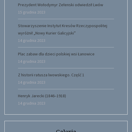
Prezydent Wołodymyr Zełenski odwiedził Lwów
15 grudnia 2023
Stowarzyszenie Instytut Kresów Rzeczypospolitej
wyróżnił „Nowy Kurier Galicyjski”
14 grudnia 2023
Plac zabaw dla dzieci polskiej wsi Łanowice
14 grudnia 2023
Z historii ratusza lwowskiego. Część 1
14 grudnia 2023
Henryk Jarecki (1846–1918)
14 grudnia 2023
Galeria