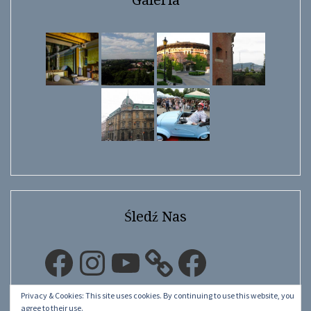
Śledź Nas
Facebook
Instagram
YouTube
Facebook
Privacy & Cookies: This site uses cookies. By continuing to use this website, you
agree to their use.