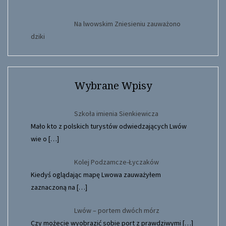
Na lwowskim Zniesieniu zauważono
dziki
Wybrane Wpisy
Szkoła imienia Sienkiewicza
Mało kto z polskich turystów odwiedzających Lwów
wie o
[…]
Kolej Podzamcze-Łyczaków
Kiedyś oglądając mapę Lwowa zauważyłem
zaznaczoną na
[…]
Lwów – portem dwóch mórz
Czy możecie wyobrazić sobie port z prawdziwymi
[…]