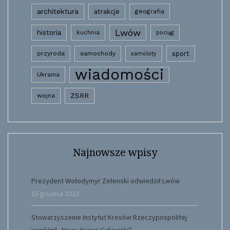
architektura
atrakcje
geografia
Lwów
historia
kuchnia
pociąg
przyroda
samochody
sport
samoloty
wiadomości
Ukraina
wojna
ZSRR
Najnowsze wpisy
Prezydent Wołodymyr Zełenski odwiedził Lwów
15 grudnia 2023
Stowarzyszenie Instytut Kresów Rzeczypospolitej
wyróżnił „Nowy Kurier Galicyjski”