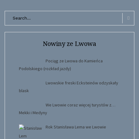
Search
for:
Searc
Nowiny ze Lwowa
Pociąg ze Lwowa do Kamieńca
Podolskiego (rozkład jazdy)
Lwowskie freski Ecksteinów odzyskały
blask
We Lwowie coraz więcej turystów z…
Mekki i Medyny
Rok Stanisława Lema we Lwowie