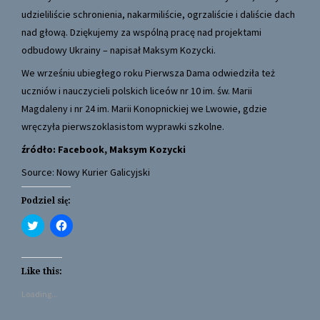
udzieliliście schronienia, nakarmiliście, ogrzaliście i daliście dach
nad głową. Dziękujemy za wspólną pracę nad projektami
odbudowy Ukrainy –
napisał Maksym Kozycki
.
We wrześniu ubiegłego roku
Pierwsza Dama odwiedziła też
uczniów i nauczycieli polskich liceów nr 10 im. św. Marii
Magdaleny i nr 24 im. Marii Konopnickiej we Lwowie
, gdzie
wręczyła pierwszoklasistom wyprawki szkolne.
źródło:
Facebook, Maksym Kozycki
Source: Nowy Kurier Galicyjski
Podziel się:
C
C
l
l
i
i
c
c
k
k
t
t
Like this:
o
o
s
s
Loading...
h
h
a
a
r
r