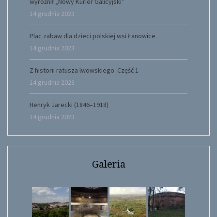
wyróżnił „Nowy Kurier Galicyjski”
14 grudnia 2023
Plac zabaw dla dzieci polskiej wsi Łanowice
14 grudnia 2023
Z historii ratusza lwowskiego. Część 1
14 grudnia 2023
Henryk Jarecki (1846–1918)
14 grudnia 2023
Galeria