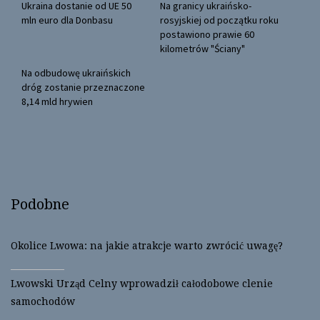
(
k
Ukraina dostanie od UE 50
Na granicy ukraińsko-
O
(
mln euro dla Donbasu
rosyjskiej od początku roku
p
O
e
p
postawiono prawie 60
n
e
kilometrów "Ściany"
s
n
i
s
n
i
Na odbudowę ukraińskich
n
n
dróg zostanie przeznaczone
e
n
w
e
8,14 mld hrywien
w
w
i
w
n
i
d
n
o
d
w
o
)
w
)
Podobne
Okolice Lwowa: na jakie atrakcje warto zwrócić uwagę?
Lwowski Urząd Celny wprowadził całodobowe clenie
samochodów