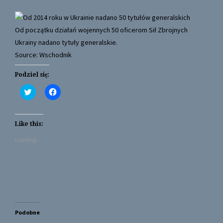
Od początku działań wojennych 50 oficerom Sił Zbrojnych
Ukrainy nadano tytuły generalskie.
Source: Wschodnik
Podziel się:
C
C
l
l
i
i
c
c
k
k
t
t
Like this:
o
o
s
s
Loading...
h
h
a
a
r
r
e
e
o
o
n
n
T
F
w
a
i
c
t
e
t
b
Podobne
e
o
r
o