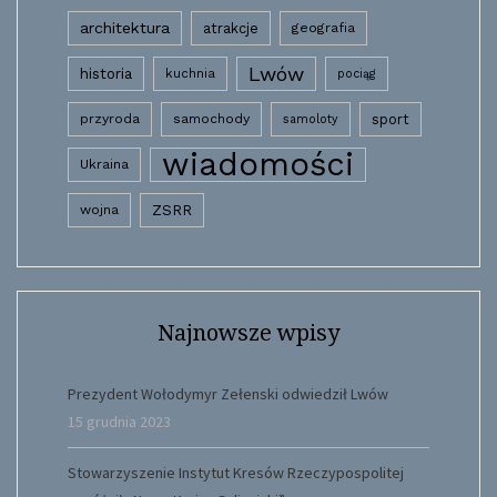
architektura
atrakcje
geografia
Lwów
historia
kuchnia
pociąg
przyroda
samochody
sport
samoloty
wiadomości
Ukraina
wojna
ZSRR
Najnowsze wpisy
Prezydent Wołodymyr Zełenski odwiedził Lwów
15 grudnia 2023
Stowarzyszenie Instytut Kresów Rzeczypospolitej