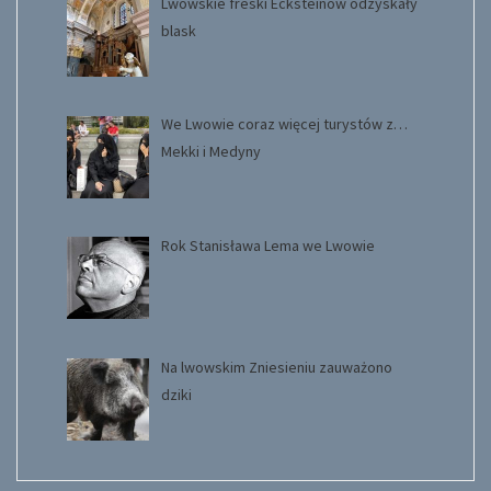
Lwowskie freski Ecksteinów odzyskały
blask
We Lwowie coraz więcej turystów z…
Mekki i Medyny
Rok Stanisława Lema we Lwowie
Na lwowskim Zniesieniu zauważono
dziki