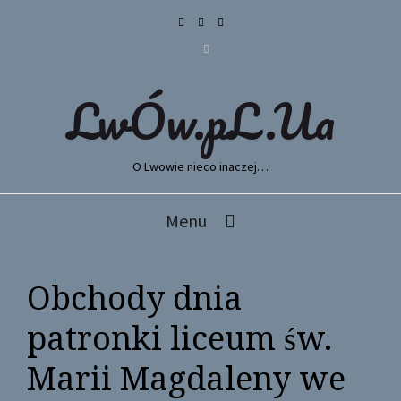
LwÓw.pL.Ua
O Lwowie nieco inaczej…
Menu
Obchody dnia
patronki liceum św.
Marii Magdaleny we