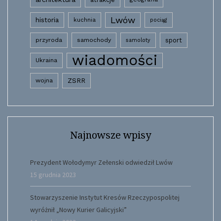
Lwów
historia
kuchnia
pociąg
przyroda
samochody
sport
samoloty
wiadomości
Ukraina
wojna
ZSRR
Najnowsze wpisy
Prezydent Wołodymyr Zełenski odwiedził Lwów
15 grudnia 2023
Stowarzyszenie Instytut Kresów Rzeczypospolitej
wyróżnił „Nowy Kurier Galicyjski”