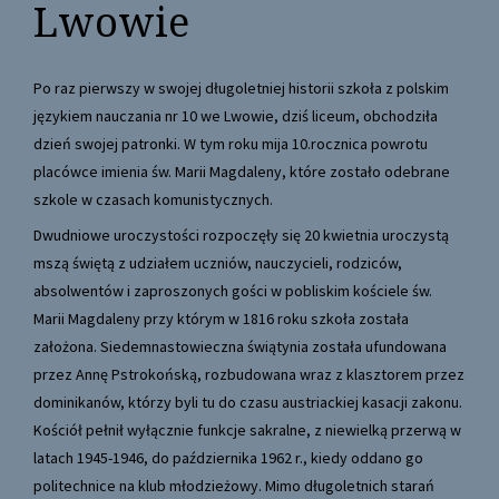
Lwowie
Po raz pierwszy w swojej długoletniej historii szkoła z polskim
językiem nauczania nr 10 we Lwowie, dziś liceum, obchodziła
dzień swojej patronki. W tym roku mija 10.rocznica powrotu
placówce imienia św. Marii Magdaleny, które zostało odebrane
szkole w czasach komunistycznych.
Dwudniowe uroczystości rozpoczęły się 20 kwietnia uroczystą
mszą świętą z udziałem uczniów, nauczycieli, rodziców,
absolwentów i zaproszonych gości w pobliskim kościele św.
Marii Magdaleny przy którym w 1816 roku szkoła została
założona. Siedemnastowieczna świątynia została ufundowana
przez Annę Pstrokońską, rozbudowana wraz z klasztorem przez
dominikanów, którzy byli tu do czasu austriackiej kasacji zakonu.
Kościół pełnił wyłącznie funkcje sakralne, z niewielką przerwą w
latach 1945-1946, do października 1962 r., kiedy oddano go
politechnice na klub młodzieżowy. Mimo długoletnich starań