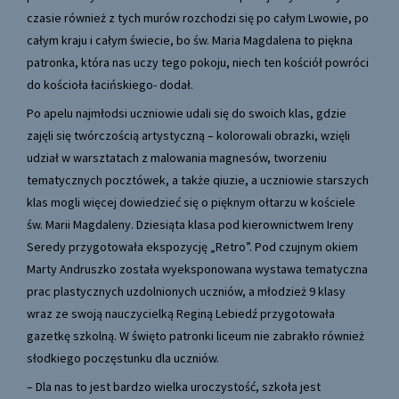
czasie również z tych murów rozchodzi się po całym Lwowie, po
całym kraju i całym świecie, bo św. Maria Magdalena to piękna
patronka, która nas uczy tego pokoju, niech ten kościół powróci
do kościoła łacińskiego- dodał.
Po apelu najmłodsi uczniowie udali się do swoich klas, gdzie
zajęli się twórczością artystyczną – kolorowali obrazki, wzięli
udział w warsztatach z malowania magnesów, tworzeniu
tematycznych pocztówek, a także qiuzie, a uczniowie starszych
klas mogli więcej dowiedzieć się o pięknym ołtarzu w kościele
św. Marii Magdaleny. Dziesiąta klasa pod kierownictwem Ireny
Seredy przygotowała ekspozycję „Retro”. Pod czujnym okiem
Marty Andruszko została wyeksponowana wystawa tematyczna
prac plastycznych uzdolnionych uczniów, a młodzież 9 klasy
wraz ze swoją nauczycielką Reginą Lebiedź przygotowała
gazetkę szkolną. W święto patronki liceum nie zabrakło również
słodkiego poczęstunku dla uczniów.
– Dla nas to jest bardzo wielka uroczystość, szkoła jest