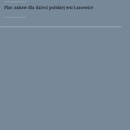
w
w
i
w
Plac zabaw dla dzieci polskiej wsi Łanowice
n
i
d
n
o
d
w
o
)
w
)