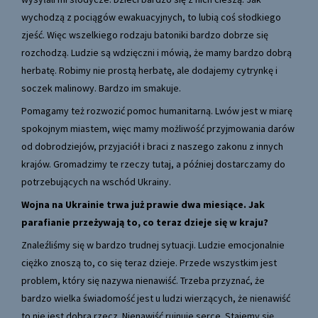
wychodzą z pociągów ewakuacyjnych, to lubią coś słodkiego
zjeść. Więc wszelkiego rodzaju batoniki bardzo dobrze się
rozchodzą. Ludzie są wdzięczni i mówią, że mamy bardzo dobrą
herbatę. Robimy nie prostą herbatę, ale dodajemy cytrynkę i
soczek malinowy. Bardzo im smakuje.
Pomagamy też rozwozić pomoc humanitarną. Lwów jest w miarę
spokojnym miastem, więc mamy możliwość przyjmowania darów
od dobrodziejów, przyjaciół i braci z naszego zakonu z innych
krajów. Gromadzimy te rzeczy tutaj, a później dostarczamy do
potrzebujących na wschód Ukrainy.
Wojna na Ukrainie trwa już prawie dwa miesiące. Jak
parafianie przeżywają to, co teraz dzieje się w kraju?
Znaleźliśmy się w bardzo trudnej sytuacji. Ludzie emocjonalnie
ciężko znoszą to, co się teraz dzieje. Przede wszystkim jest
problem, który się nazywa nienawiść. Trzeba przyznać, że
bardzo wielka świadomość jest u ludzi wierzących, że nienawiść
to nie jest dobra rzecz. Nienawiść rujnuje serce. Stajemy się