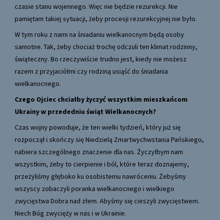
czasie stanu wojennego. Więc nie będzie rezurekcji. Nie
pamiętam takiej sytuacji, żeby procesji rezurekcyjnej nie było.
W tym roku z nami na śniadaniu wielkanocnym będą osoby
samotne. Tak, żeby chociaż trochę odczuli ten klimat rodzinny,
świąteczny. Bo rzeczywiście trudno jest, kiedy nie możesz
razem z przyjaciółmi czy rodziną usiąść do śniadania
wielkanocnego.
Czego Ojciec chciałby życzyć wszystkim mieszkańcom
Ukrainy w przededniu świąt Wielkanocnych?
Czas wojny powoduje, że ten wielki tydzień, który już się
rozpoczął i skończy się Niedzielą Zmartwychwstania Pańskiego,
nabiera szczególnego znaczenie dla nas. Życzyłbym nam
wszystkim, żeby to cierpienie i ból, które teraz doznajemy,
przeżyliśmy głęboko ku osobistemu nawróceniu. Żebyśmy
wszyscy zobaczyli poranka wielkanocnego i wielkiego
zwycięstwa Dobra nad złem. Abyśmy się cieszyli zwycięstwem.
Niech Bóg zwycięży w nas i w Ukrainie.