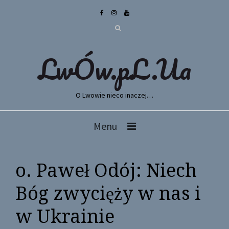
LwÓw.pL.Ua
O Lwowie nieco inaczej…
Menu
o. Paweł Odój: Niech
Bóg zwycięży w nas i
w Ukrainie