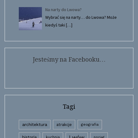
Na narty do Lwowa?
Wybrać się na narty… do Lwowa? Może
kiedyś taki
[…]
Jesteśmy na Facebooku…
Tagi
architektura
atrakcje
geografia
Lwów
historia
kuchnia
pociąg