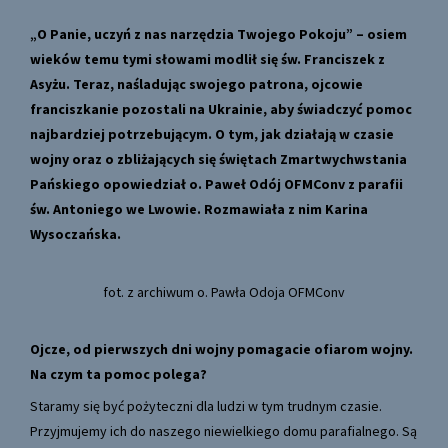
„O Panie, uczyń z nas narzędzia Twojego Pokoju” – osiem
wieków temu tymi słowami modlił się św. Franciszek z
Asyżu. Teraz, naśladując swojego patrona, ojcowie
franciszkanie pozostali na Ukrainie, aby świadczyć pomoc
najbardziej potrzebującym. O tym, jak działają w czasie
wojny oraz o zbliżających się świętach Zmartwychwstania
Pańskiego opowiedział o. Paweł Odój OFMConv z parafii
św. Antoniego we Lwowie. Rozmawiała z nim Karina
Wysoczańska.
fot. z archiwum o. Pawła Odoja OFMConv
Ojcze, od pierwszych dni wojny pomagacie ofiarom wojny.
Na czym ta pomoc polega?
Staramy się być pożyteczni dla ludzi w tym trudnym czasie.
Przyjmujemy ich do naszego niewielkiego domu parafialnego. Są