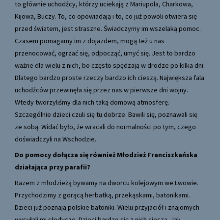
to głównie uchodźcy, którzy uciekają z Mariupola, Charkowa,
Kijowa, Buczy. To, co opowiadają i to, co już powoli otwiera się
przed światem, jest straszne. Świadczymy im wszelaką pomoc.
Czasem pomagamy im z dojazdem, mogą też u nas
przenocować, ogrzać się, odpocząć, umyć się. Jest to bardzo
ważne dla wielu z nich, bo często spędzają w drodze po kilka dni.
Dlatego bardzo proste rzeczy bardzo ich cieszą. Największa fala
uchodźców przewinęła się przez nas w pierwsze dni wojny.
Wtedy tworzyliśmy dla nich taką domową atmosferę.
Szczególnie dzieci czuli się tu dobrze. Bawili się, poznawali się
ze sobą. Widać było, że wracali do normalności po tym, czego
doświadczyli na Wschodzie.
Do pomocy dołącza się również Młodzież Franciszkańska
działająca przy parafii?
Razem z młodzieżą bywamy na dworcu kolejowym we Lwowie.
Przychodzimy z gorącą herbatką, przekąskami, batonikami.
Dzieci już poznają polskie batoniki. Wielu przyjaciół i znajomych
wysyłali mi słodycze. Dzieci bardzo się z nich cieszą. Jak