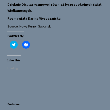
Dziękuję Ojcu za rozmowę i również życzę spokojnych świąt
Wielkanocnych.
Rozmawiała Karina Wysoczańska
Source: Nowy Kurier Galicyjski
Podziel się:
C
C
l
l
i
i
c
c
k
k
t
t
Like this:
o
o
s
s
Loading...
h
h
a
a
r
r
e
e
o
o
n
n
T
F
w
a
i
c
t
e
t
b
Podobne
e
o
r
o