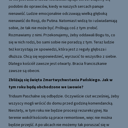
podobni do oprawców, kiedy w naszych sercach panuje
nienawiść. Ludzie emocjonalnie odczuwają wielką głęboką
nienawiść do Rosji, do Putina. Natomiast widzą to i uświadamiają
sobie, że tak nie może być. Próbują coś z tym zrobić.
Rozmawiamy z nimi. Przekonujemy, żeby oddawali Bogu to, co
się w nich rodzi, bo sami sobie nie poradzą z tym. Teraz ludzie
też korzystają ze spowiedzi, która jest z reguły głębsza i
dłuższa. Chcą się wypowiedzieć, wyrzucić to wszystko z siebie.
Dlatego kościół zawsze jest otwarty. Bracia franciszkanie
zawsze są obecni.
Zbliżają się święta Zmartwychwstania Pańskiego. Jak w
tym roku będą obchodzone we Lwowie?
Triduum Paschalne się odbędzie. Oczywiście ciut wcześniej, żeby
wszyscy mogli wrócić do domu przed godziną komendancką.
Niestety, w tym roku nie będzie procesji rezurekcyjnej. Na
terenie wokół kościoła są prace remontowe, więc nie można
będzie przejść. A po ulicach nie możemy tak poruszać się w