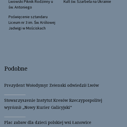
(
k
Lwowski Piknik Rodzinny u
Kult św. Szarbela na Ukrainie
O
(
św. Antoniego
p
O
e
p
n
e
Poświęcenie sztandaru
s
n
Liceum nr 3 im. Św. Królowej
i
s
n
i
Jadwigi w Mościskach
n
n
e
n
w
e
w
w
i
w
n
i
d
n
o
d
w
o
)
w
)
Podobne
Prezydent Wołodymyr Zełenski odwiedził Lwów
Stowarzyszenie Instytut Kresów Rzeczypospolitej
wyróżnił „Nowy Kurier Galicyjski”
Plac zabaw dla dzieci polskiej wsi Łanowice