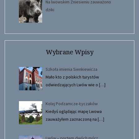
Na lwowskim Zniesieniu zauważono
dziki
Wybrane Wpisy
Szkoła imienia Sienkiewicza
Mało kto z polskich turystów
odwiedzających Lwów wie o
[…]
Kolej Podzamcze-Łyczaków
Kiedyś oglądając mapę Lwowa
zauważyłem zaznaczoną na
[…]
Lwów – portem dwóch mórz