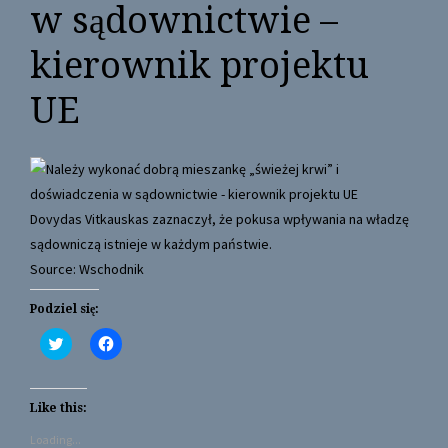
w sądownictwie –
kierownik projektu
UE
Dovydas Vitkauskas zaznaczył, że pokusa wpływania na władzę
sądowniczą istnieje w każdym państwie.
Source: Wschodnik
Podziel się:
C
C
l
l
i
i
c
c
k
k
t
t
Like this:
o
o
s
s
Loading...
h
h