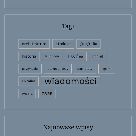
Tagi
architektura
atrakcje
geografia
Lwów
historia
kuchnia
pociąg
przyroda
samochody
sport
samoloty
wiadomości
Ukraina
wojna
ZSRR
Najnowsze wpisy