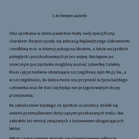
z archiwum autorki
Oba spotkania w domu paulistów miały swój specyficzny
charakter. Rozpoczynały się adoracją Najświętszego Sakramentu
i modlitwą m.in. w intencji pokoju na Ukrainie, a także wszystkich
poległych i poszkodowanych przez wojnę. Następnie po
smacznym poczęstunku mogliśmy poznać sylwetkę Cataliny
Rivas i jej przesłanie obejmujące szczegółowy opis Mszy św., a
w szczególności, ile dobra może ona przynieść w życiu każdego
człowieka oraz ile traci się będąc nie przygotowanym do jej
przeżywania.
Na zakończenie każdego ze spotkań uczestnicy dzielili się
swoimi przemyśleniami dotyczącymi przekazanych treści. Nie
zabrakło też emocji związanych z losowaniem ubogacających
lektur.
Miłym zaskoczeniem okazało się również pewne odkrycie