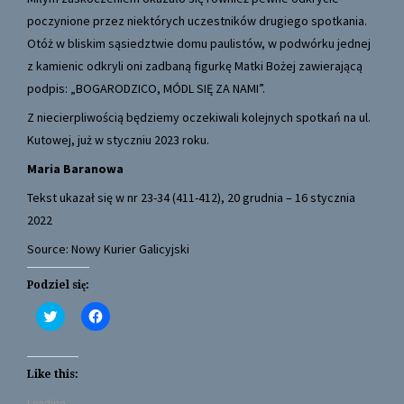
poczynione przez niektórych uczestników drugiego spotkania.
Otóż w bliskim sąsiedztwie domu paulistów, w podwórku jednej
z kamienic odkryli oni zadbaną figurkę Matki Bożej zawierającą
podpis: „BOGARODZICO, MÓDL SIĘ ZA NAMI”.
Z niecierpliwością będziemy oczekiwali kolejnych spotkań na ul.
Kutowej, już w styczniu 2023 roku.
Maria Baranowa
Tekst ukazał się w nr 23-34 (411-412), 20 grudnia – 16 stycznia
2022
Source: Nowy Kurier Galicyjski
Podziel się:
C
C
l
l
i
i
c
c
k
k
t
t
Like this:
o
o
s
s
Loading...