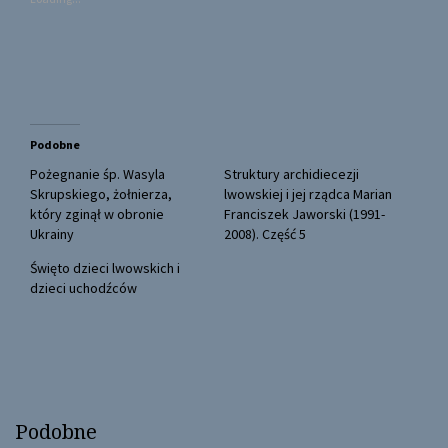
h
h
a
a
r
r
e
e
o
o
n
n
T
F
w
a
i
c
t
e
t
b
Podobne
e
o
r
o
(
k
Pożegnanie śp. Wasyla
Struktury archidiecezji
O
(
Skrupskiego, żołnierza,
lwowskiej i jej rządca Marian
p
O
e
p
który zginął w obronie
Franciszek Jaworski (1991-
n
e
Ukrainy
2008). Część 5
s
n
i
s
n
i
Święto dzieci lwowskich i
n
n
dzieci uchodźców
e
n
w
e
w
w
i
w
n
i
d
n
o
d
w
o
)
w
)
Podobne