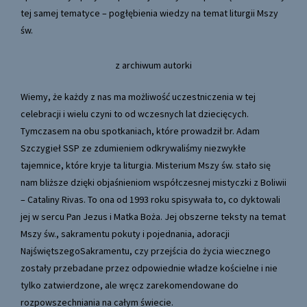
tej samej tematyce – pogłębienia wiedzy na temat liturgii Mszy
św.
z archiwum autorki
Wiemy, że każdy z nas ma możliwość uczestniczenia w tej
celebracji i wielu czyni to od wczesnych lat dziecięcych.
Tymczasem na obu spotkaniach, które prowadził br. Adam
Szczygieł SSP ze zdumieniem odkrywaliśmy niezwykłe
tajemnice, które kryje ta liturgia. Misterium Mszy św. stało się
nam bliższe dzięki objaśnieniom współczesnej mistyczki z Boliwii
– Cataliny Rivas. To ona od 1993 roku spisywała to, co dyktowali
jej w sercu Pan Jezus i Matka Boża. Jej obszerne teksty na temat
Mszy św., sakramentu pokuty i pojednania, adoracji
NajświętszegoSakramentu, czy przejścia do życia wiecznego
zostały przebadane przez odpowiednie władze kościelne i nie
tylko zatwierdzone, ale wręcz zarekomendowane do
rozpowszechniania na całym świecie.