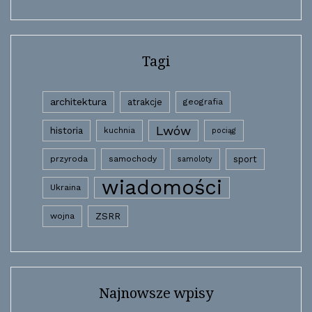
Tagi
architektura
atrakcje
geografia
Lwów
historia
kuchnia
pociąg
przyroda
samochody
sport
samoloty
wiadomości
Ukraina
wojna
ZSRR
Najnowsze wpisy