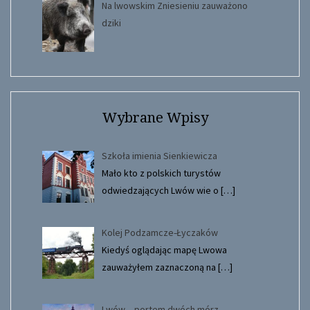
Na lwowskim Zniesieniu zauważono
dziki
Wybrane Wpisy
Szkoła imienia Sienkiewicza
Mało kto z polskich turystów
odwiedzających Lwów wie o
[…]
Kolej Podzamcze-Łyczaków
Kiedyś oglądając mapę Lwowa
zauważyłem zaznaczoną na
[…]
Lwów – portem dwóch mórz