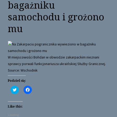
bagażniku
samochodu i grożono
mu
W miejscowości Bohdan w obwodzie zakarpackim nieznani
sprawcy porwali funkcjonariusza ukraińskiej Służby Granicznej.
Source: Wschodnik
Podziel się:
C
C
l
l
i
i
c
c
k
k
t
t
Like this:
o
o
s
s
Loading...
h
h