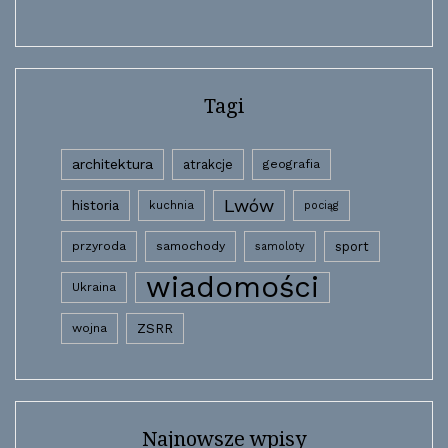
Tagi
architektura
atrakcje
geografia
Lwów
historia
kuchnia
pociąg
przyroda
samochody
sport
samoloty
wiadomości
Ukraina
wojna
ZSRR
Najnowsze wpisy