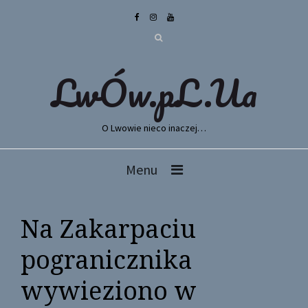
LwÓw.pL.Ua
O Lwowie nieco inaczej…
Menu
Na Zakarpaciu
pogranicznika
wywieziono w