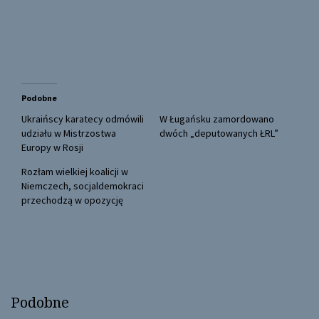
a
a
r
r
e
e
o
o
n
n
T
F
w
a
i
c
t
e
t
b
Podobne
e
o
r
o
(
k
Ukraińscy karatecy odmówili
W Ługańsku zamordowano
O
(
udziału w Mistrzostwa
dwóch „deputowanych ŁRL”
p
O
e
p
Europy w Rosji
n
e
s
n
Rozłam wielkiej koalicji w
i
s
n
i
Niemczech, socjaldemokraci
n
n
przechodzą w opozycję
e
n
w
e
w
w
i
w
n
i
d
n
o
d
w
o
)
w
)
Podobne