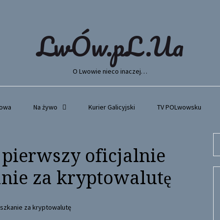
LwÓw.pL.Ua
O Lwowie nieco inaczej…
wowa
Na żywo
Kurier Galicyjski
TV POLwowsku
Se
 pierwszy oficjalnie
fo
nie za kryptowalutę