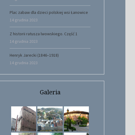
Plac zabaw dla dzieci polskiej wsi Łanowice
14 grudnia 2023
Z historii ratusza lwowskiego. Część 1
14 grudnia 2023
Henryk Jarecki (1846–1918)
14 grudnia 2023
Galeria