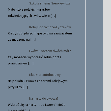
Szkoła imienia Sienkiewicza
Mało kto z polskich turystów
odwiedzających Lwów wie o
[…]
Kolej Podzamcze-Łyczaków
Kiedyś oglądając mapę Lwowa zauważyłem
zaznaczoną na
[…]
Lwów – portem dwóch mórz
Czy możecie wyobrazić sobie port z
prawdziwymi
[…]
Klasztor autobusowy
Na południu Lwowa za torami kolejowymi
przy ulicy
[…]
Na narty do Lwowa?
Wybrać się na narty… do Lwowa? Może
kiedyś taki
[…]