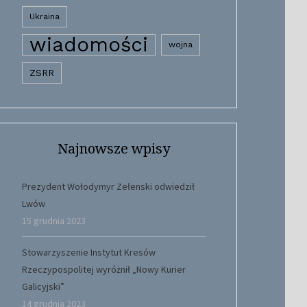
Ukraina
wiadomości
wojna
ZSRR
Najnowsze wpisy
Prezydent Wołodymyr Zełenski odwiedził
Lwów
15 grudnia 2023
Stowarzyszenie Instytut Kresów
Rzeczypospolitej wyróżnił „Nowy Kurier
Galicyjski”
14 grudnia 2023