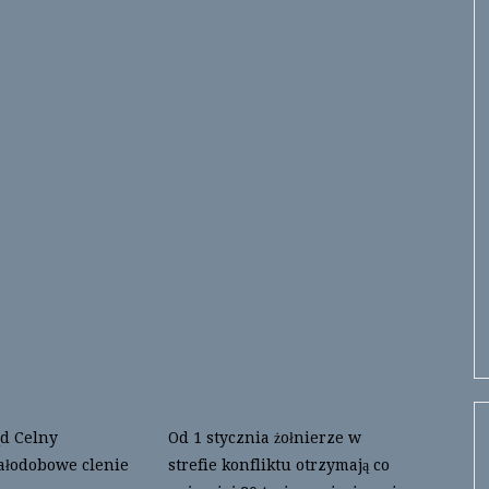
d Celny
Od 1 stycznia żołnierze w
ałodobowe clenie
strefie konfliktu otrzymają co