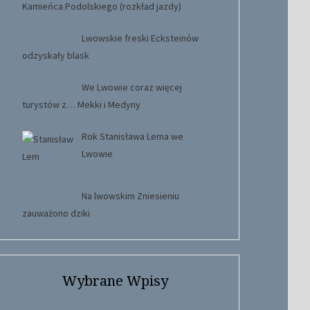
Kamieńca Podolskiego (rozkład jazdy)
Lwowskie freski Ecksteinów
odzyskały blask
We Lwowie coraz więcej
turystów z… Mekki i Medyny
Rok Stanisława Lema we
Lwowie
Na lwowskim Zniesieniu
zauważono dziki
Wybrane Wpisy