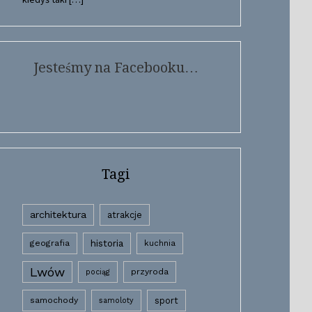
Jesteśmy na Facebooku…
Tagi
architektura
atrakcje
historia
geografia
kuchnia
Lwów
przyroda
pociąg
samochody
sport
samoloty