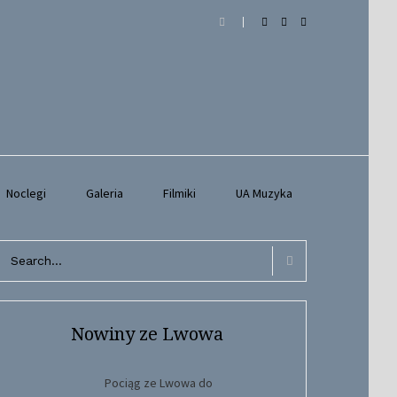
Noclegi
Galeria
Filmiki
UA Muzyka
arch
r:
Search
Nowiny ze Lwowa
Pociąg ze Lwowa do