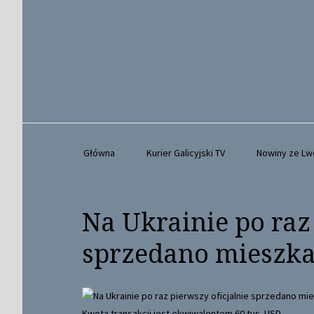
Główna
Kurier Galicyjski TV
Nowiny ze L
Na Ukrainie po raz
sprzedano mieszka
Kwota transakcji jest ekwiwalentem 60 tys. USD.