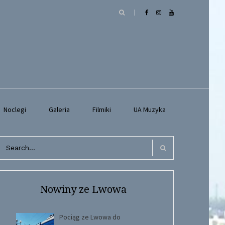
Noclegi
Galeria
Filmiki
UA Muzyka
arch
r:
Search
Nowiny ze Lwowa
Pociąg ze Lwowa do