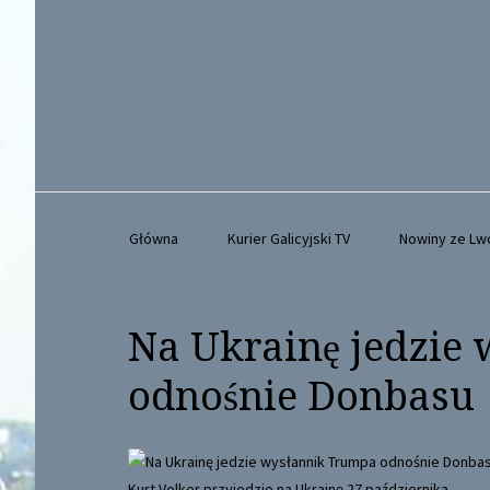
Główna
Kurier Galicyjski TV
Nowiny ze L
Na Ukrainę jedzie
odnośnie Donbasu
Kurt Volker przyjedzie na Ukrainę 27 października.