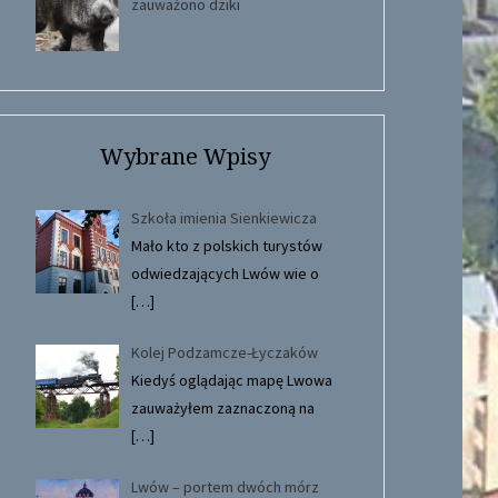
zauważono dziki
Wybrane Wpisy
Szkoła imienia Sienkiewicza
Mało kto z polskich turystów
odwiedzających Lwów wie o
[…]
Kolej Podzamcze-Łyczaków
Kiedyś oglądając mapę Lwowa
zauważyłem zaznaczoną na
[…]
Lwów – portem dwóch mórz