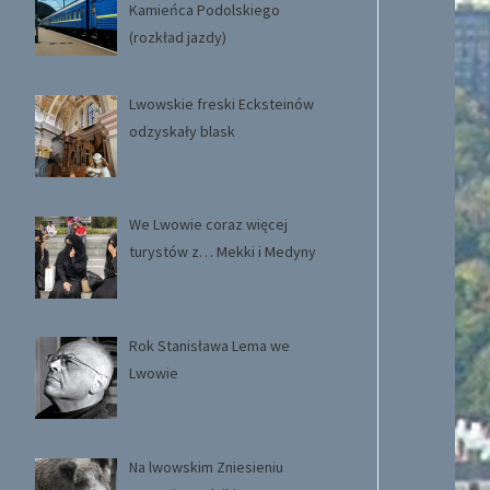
Kamieńca Podolskiego
(rozkład jazdy)
Lwowskie freski Ecksteinów
odzyskały blask
We Lwowie coraz więcej
turystów z… Mekki i Medyny
Rok Stanisława Lema we
Lwowie
Na lwowskim Zniesieniu