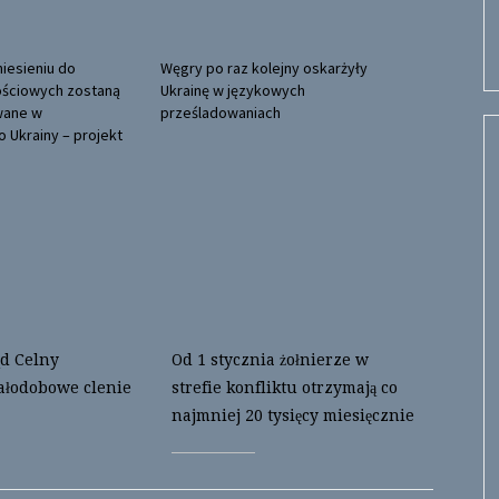
iesieniu do
Węgry po raz kolejny oskarżyły
ościowych zostaną
Ukrainę w językowych
wane w
prześladowaniach
Ukrainy – projekt
d Celny
Od 1 stycznia żołnierze w
ałodobowe clenie
strefie konfliktu otrzymają co
najmniej 20 tysięcy miesięcznie