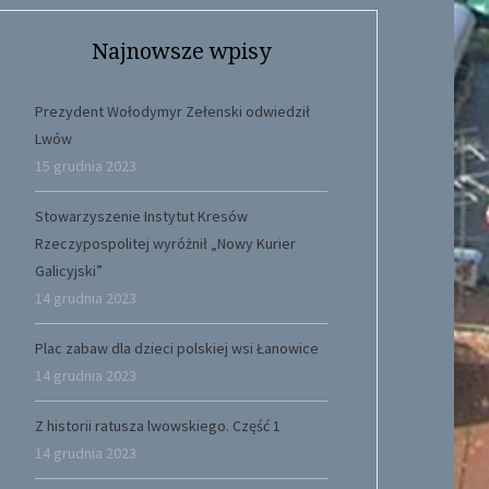
Najnowsze wpisy
Prezydent Wołodymyr Zełenski odwiedził
Lwów
15 grudnia 2023
Stowarzyszenie Instytut Kresów
Rzeczypospolitej wyróżnił „Nowy Kurier
Galicyjski”
14 grudnia 2023
Plac zabaw dla dzieci polskiej wsi Łanowice
14 grudnia 2023
Z historii ratusza lwowskiego. Część 1
14 grudnia 2023