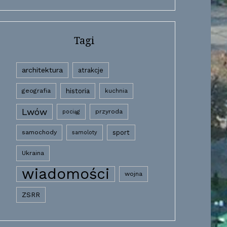
Tagi
architektura
atrakcje
historia
geografia
kuchnia
Lwów
przyroda
pociąg
samochody
sport
samoloty
Ukraina
wiadomości
wojna
ZSRR