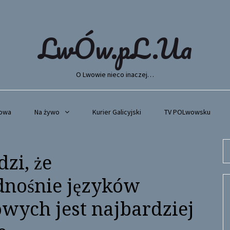
LwÓw.pL.Ua
O Lwowie nieco inaczej…
wowa
Na żywo
Kurier Galicyjski
TV POLwowsku
Se
zi, że
fo
nośnie języków
wych jest najbardziej