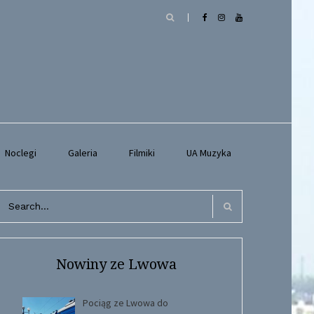
Noclegi
Galeria
Filmiki
UA Muzyka
arch
r:
Search
Nowiny ze Lwowa
Pociąg ze Lwowa do