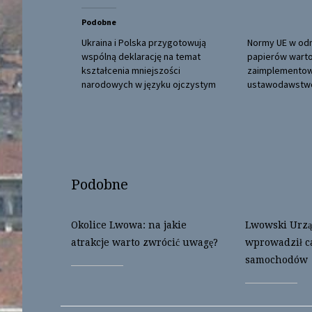
t
e
t
b
Podobne
e
o
r
o
(
k
Ukraina i Polska przygotowują
Normy UE w odn
O
(
wspólną deklarację na temat
papierów wart
p
O
e
p
kształcenia mniejszości
zaimplemento
n
e
narodowych w języku ojczystym
ustawodawstwo 
s
n
i
s
n
i
n
n
e
n
w
e
w
w
i
w
n
i
d
n
o
d
Podobne
w
o
)
w
)
Okolice Lwowa: na jakie
Lwowski Urzą
atrakcje warto zwrócić uwagę?
wprowadził c
samochodów