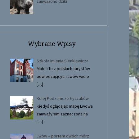
zauważono dziki
Wybrane Wpisy
Szkoła imienia Sienkiewicza
Mało kto z polskich turystów
odwiedzających Lwów wie o
[…]
Kolej Podzamcze-Łyczaków
Kiedyś oglądając mapę Lwowa
zauważyłem zaznaczoną na
[…]
Lwów – portem dwóch mórz