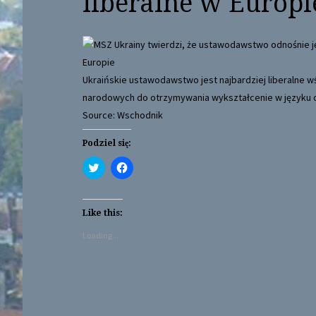
liberalne w Europi
Ukraińskie ustawodawstwo jest najbardziej liberalne 
narodowych do otrzymywania wykształcenie w języku 
Source: Wschodnik
Podziel się:
C
C
l
l
i
i
c
c
k
k
t
t
Like this:
o
o
s
s
Loading...
h
h
a
a
r
r
e
e
o
o
n
n
T
F
w
a
i
c