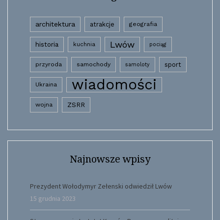
architektura
atrakcje
geografia
Lwów
historia
kuchnia
pociąg
przyroda
samochody
sport
samoloty
wiadomości
Ukraina
wojna
ZSRR
Najnowsze wpisy
Prezydent Wołodymyr Zełenski odwiedził Lwów
15 grudnia 2023