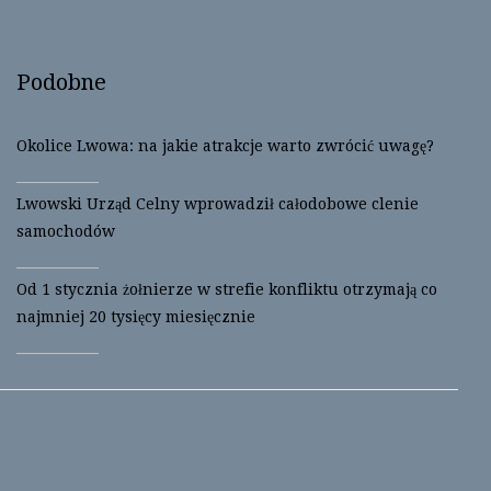
T
F
w
a
i
c
t
e
t
b
Podobne
e
o
r
o
(
k
O
(
p
O
Okolice Lwowa: na jakie atrakcje warto zwrócić uwagę?
e
p
n
e
s
n
i
s
Lwowski Urząd Celny wprowadził całodobowe clenie
n
i
n
n
samochodów
e
n
w
e
w
w
i
w
Od 1 stycznia żołnierze w strefie konfliktu otrzymają co
n
i
d
n
najmniej 20 tysięcy miesięcznie
o
d
w
o
)
w
)