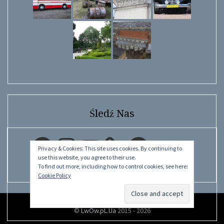
Śledź Nas
Facebook
Instagram
YouTube
Facebook
Privacy & Cookies: This site uses cookies. By continuing to
use this website, you agree to their use.
To find out more, including how to control cookies, see here:
Cookie Policy
©
LwÓw.pL.Ua
2015 - 2026