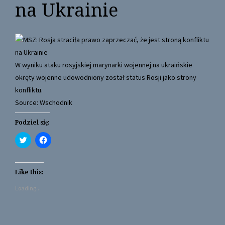
na Ukrainie
W wyniku ataku rosyjskiej marynarki wojennej na ukraińskie
okręty wojenne udowodniony został status Rosji jako strony
konfliktu.
Source: Wschodnik
Podziel się:
C
C
l
l
i
i
c
c
k
k
t
t
Like this:
o
o
s
s
Loading...
h
h
a
a
r
r
e
e
o
o
n
n