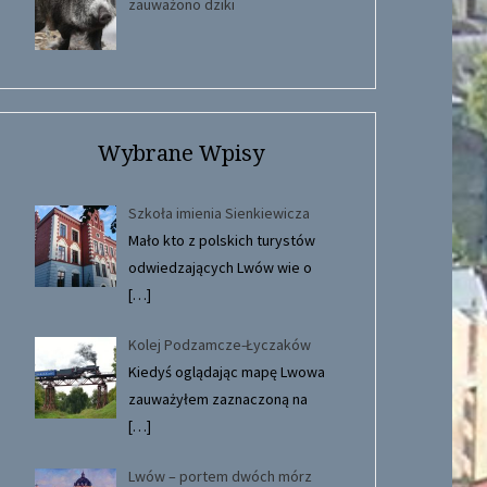
zauważono dziki
Wybrane Wpisy
Szkoła imienia Sienkiewicza
Mało kto z polskich turystów
odwiedzających Lwów wie o
[…]
Kolej Podzamcze-Łyczaków
Kiedyś oglądając mapę Lwowa
zauważyłem zaznaczoną na
[…]
Lwów – portem dwóch mórz