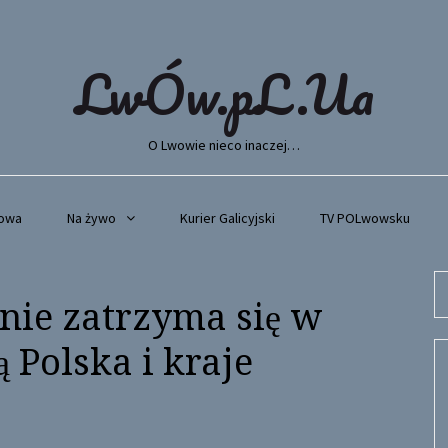
LwÓw.pL.Ua
O Lwowie nieco inaczej…
wowa
Na żywo
Kurier Galicyjski
TV POLwowsku
Se
nie zatrzyma się w
fo
ą Polska i kraje