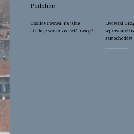
O
(
Podobne
p
O
e
p
n
e
s
n
i
s
Okolice Lwowa: na jakie
Lwowski Urzą
n
i
n
n
atrakcje warto zwrócić uwagę?
wprowadził c
e
n
w
e
samochodów
w
w
i
w
n
i
d
n
o
d
w
o
)
w
)