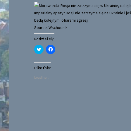
Imperialny apetyt Rosji nie zatrzyma się na Ukrainie i j
będą kolejnymi ofiarami agresji
Source: Wschodnik
Podziel się:
C
C
l
l
i
i
c
c
k
k
t
t
Like this:
o
o
s
s
Loading...
h
h
a
a
r
r
e
e
o
o
n
n
T
F
w
a
i
c
t
e
t
b
e
o
r
o
(
k