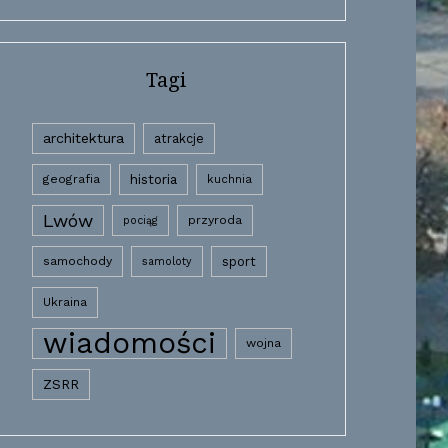
Tagi
architektura
atrakcje
historia
geografia
kuchnia
Lwów
przyroda
pociąg
samochody
sport
samoloty
Ukraina
wiadomości
wojna
ZSRR