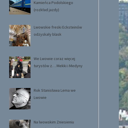
Kamieńca Podolskiego
(rozkład jazdy)
Lwowskie freski Ecksteinów
odzyskały blask
We Lwowie coraz więcej
turystów z… Mekki i Medyny
Rok Stanisława Lema we
Lwowie
Na lwowskim Zniesieniu