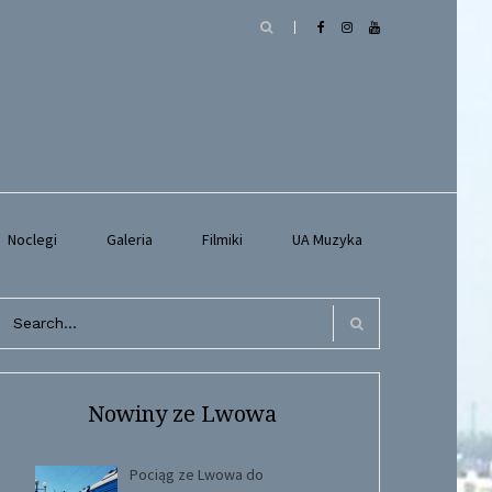
Noclegi
Galeria
Filmiki
UA Muzyka
arch
r:
Search
Nowiny ze Lwowa
Pociąg ze Lwowa do