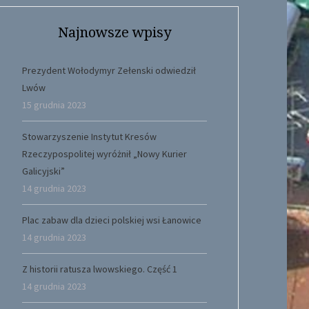
Najnowsze wpisy
Prezydent Wołodymyr Zełenski odwiedził
Lwów
15 grudnia 2023
Stowarzyszenie Instytut Kresów
Rzeczypospolitej wyróżnił „Nowy Kurier
Galicyjski”
14 grudnia 2023
Plac zabaw dla dzieci polskiej wsi Łanowice
14 grudnia 2023
Z historii ratusza lwowskiego. Część 1
14 grudnia 2023