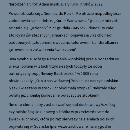
Narodzenia
”
, fot. Adam Bujak, Biały Kruk, Kraków 2022
Powoli zbliżała się z Niemiec do Polski. Po utracie niepodległości
zadomowiła się na dobre. „Kurier Warszawski” jeszcze milczał.
Aż stało się. „Dziennik” z 27 grudnia 1845 roku donosi: w całej
stolicy na świątecznych jarmarkach pojawił się „las choinek”
ozdobionych „złoconemi owocami, kolorowemi banderolkami i
gotowemi do zaświecenia świeczkami”!.
Dwa symbole Bożego Narodzenia w polskiej prasie początku XX
wieku i potem w latach trzydziestych toczyły ze sobą
patriotyczny bój. „Nowiny Raciborskie” w 1909 roku
obwieszczały: „Oto u nas w dawnej Polsce i na naszym polskim
Śląsku wieszano w środku choinki małą szopkę”. Należało więc
polską już choinkę koniecznie połączyć ze żłóbkiem!
Nie o to chodzi, aby zastanawiać się nad duchową wyższością
czy polskością Jezusowego żłóbka w przeciwieństwie do
świeckiej choinki, która po raz pierwszy na ziemiach polskich
pojawiła się w Gdańsku (pierwsze zachowane i wiarygodne