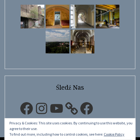
Śledź Nas
Facebook
Instagram
YouTube
Facebook
Privacy & Cookies: This site uses cookies. By continuing to use this website, you
agree to their use.
To find out more, including how to control cookies, see here:
Cookie Policy