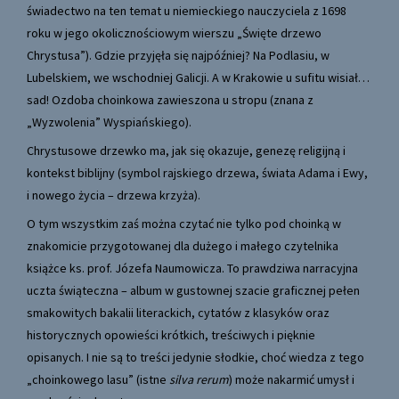
świadectwo na ten temat u niemieckiego nauczyciela z 1698
roku w jego okolicznościowym wierszu „Święte drzewo
Chrystusa”). Gdzie przyjęła się najpóźniej? Na Podlasiu, w
Lubelskiem, we wschodniej Galicji. A w Krakowie u sufitu wisiał…
sad! Ozdoba choinkowa zawieszona u stropu (znana z
„Wyzwolenia” Wyspiańskiego).
Chrystusowe drzewko ma, jak się okazuje, genezę religijną i
kontekst biblijny (symbol rajskiego drzewa, świata Adama i Ewy,
i nowego życia – drzewa krzyża).
O tym wszystkim zaś można czytać nie tylko pod choinką w
znakomicie przygotowanej dla dużego i małego czytelnika
książce ks. prof. Józefa Naumowicza. To prawdziwa narracyjna
uczta świąteczna – album w gustownej szacie graficznej pełen
smakowitych bakalii literackich, cytatów z klasyków oraz
historycznych opowieści krótkich, treściwych i pięknie
opisanych. I nie są to treści jedynie słodkie, choć wiedza z tego
„choinkowego lasu” (istne
silva rerum
) może nakarmić umysł i