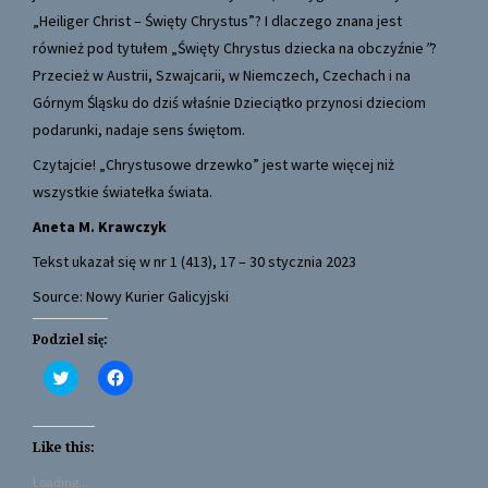
„Heiliger Christ – Święty Chrystus”? I dlaczego znana jest
również pod tytułem „Święty Chrystus dziecka na obczyźnie
”
?
Przecież w Austrii, Szwajcarii, w Niemczech, Czechach i na
Górnym Śląsku do dziś właśnie Dzieciątko przynosi dzieciom
podarunki, nadaje sens świętom.
Czytajcie! „Chrystusowe drzewko” jest warte więcej niż
wszystkie światełka świata.
Aneta M. Krawczyk
Tekst ukazał się w nr 1 (413), 17 – 30 stycznia 2023
Source: Nowy Kurier Galicyjski
Podziel się:
C
C
l
l
i
i
c
c
k
k
t
t
Like this:
o
o
s
s
Loading...