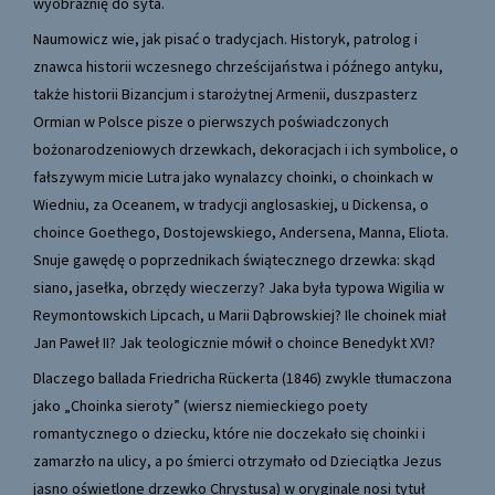
wyobraźnię do syta.
Naumowicz wie, jak pisać o tradycjach. Historyk, patrolog i
znawca historii wczesnego chrześcijaństwa i późnego antyku,
także historii Bizancjum i starożytnej Armenii, duszpasterz
Ormian w Polsce pisze o pierwszych poświadczonych
bożonarodzeniowych drzewkach, dekoracjach i ich symbolice, o
fałszywym micie Lutra jako wynalazcy choinki, o choinkach w
Wiedniu, za Oceanem, w tradycji anglosaskiej, u Dickensa, o
choince Goethego, Dostojewskiego, Andersena, Manna, Eliota.
Snuje gawędę o poprzednikach świątecznego drzewka: skąd
siano, jasełka, obrzędy wieczerzy? Jaka była typowa Wigilia w
Reymontowskich Lipcach, u Marii Dąbrowskiej? Ile choinek miał
Jan Paweł II? Jak teologicznie mówił o choince Benedykt XVI?
Dlaczego ballada Friedricha Rückerta (1846) zwykle tłumaczona
jako „Choinka sieroty” (wiersz niemieckiego poety
romantycznego o dziecku, które nie doczekało się choinki i
zamarzło na ulicy, a po śmierci otrzymało od Dzieciątka Jezus
jasno oświetlone drzewko Chrystusa) w oryginale nosi tytuł