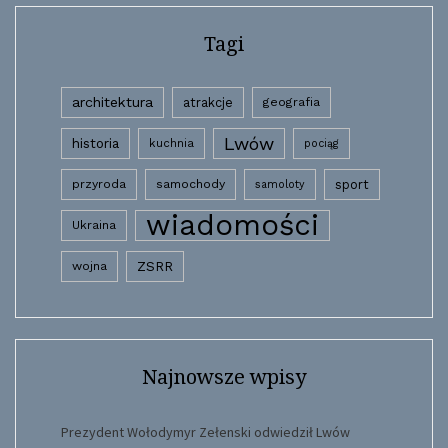
Tagi
architektura
atrakcje
geografia
Lwów
historia
kuchnia
pociąg
przyroda
samochody
sport
samoloty
wiadomości
Ukraina
wojna
ZSRR
Najnowsze wpisy
Prezydent Wołodymyr Zełenski odwiedził Lwów