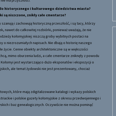
nie ma przyszłości.
do historycznego i kulturowego dziedzictwa miasta?
i są niszczone, znikły całe cmentarze?
 szanują i zachowują historyczną przeszłość, i są tacy, którzy
k, nawet do całkowitej rozbiórki, ponieważ uważają, że nie
łodzieży kołomyjskiej: niszczą groby wybitnych postaci na
 o niezrozumiałych napisach. Nie dbają o historię naszego
łe życie. Cenne obiekty architektoniczne są w większości
chcą, mimo oburzenia ludzi, a całe cmentarze zniknęły z powodu
ta Kołomyi jest wystarczająco dużo eksponatów i ekspozycji o
kich, ale temat żydowski nie jest prezentowany, chociaż
towych, które mają zdigitalizowane katalogi i wykazy polskich
ustriackie i polskie gazety kołomyjskie z okresu przedwojennego i
kich i baz genealogicznych. Oczywiście nie można pominąć