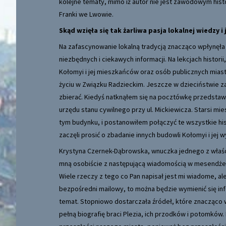
kolejne tematy, mimo iż autor nie jest zawodowym hist
Franki we Lwowie.
Skąd wzięła się tak żarliwa pasja lokalnej wiedzy i j
Na zafascynowanie lokalną tradycją znacząco wpłynęła s
niezbędnych i ciekawych informacji. Na lekcjach histo
Kołomyi i jej mieszkańców oraz osób publicznych mias
życiu w Związku Radzieckim. Jeszcze w dzieciństwie za
zbierać. Kiedyś natknąłem się na pocztówkę przedstawi
urzędu stanu cywilnego przy ul. Mickiewicza. Starsi m
tym budynku, i postanowiłem połączyć te wszystkie histo
zaczęli prosić o zbadanie innych budowli Kołomyi i jej 
Krystyna Czernek-Dąbrowska, wnuczka jednego z właścic
mną osobiście z następującą wiadomością w mesendżer
Wiele rzeczy z tego co Pan napisał jest mi wiadome, ale
bezpośredni mailowy, to można będzie wymienić się in
temat. Stopniowo dostarczała źródeł, które znacząco 
pełną biografię braci Plezia, ich przodków i potomk