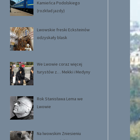
Kamieńca Podolskiego
(rozkład jazdy)
Lwowskie freski Ecksteinów
odzyskały blask
We Lwowie coraz więcej
turystów z… Mekki i Medyny
Rok Stanisława Lema we
Lwowie
Na lwowskim Zniesieniu