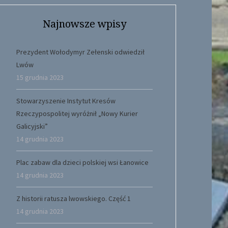
Najnowsze wpisy
Prezydent Wołodymyr Zełenski odwiedził
Lwów
15 grudnia 2023
Stowarzyszenie Instytut Kresów
Rzeczypospolitej wyróżnił „Nowy Kurier
Galicyjski”
14 grudnia 2023
Plac zabaw dla dzieci polskiej wsi Łanowice
14 grudnia 2023
Z historii ratusza lwowskiego. Część 1
14 grudnia 2023