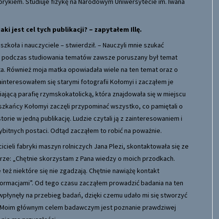
orykiem. Studiuje fizykę na Narodowym Uniwersytecie im. Iwana
aki jest cel tych publikacji? – zapytałem Illę.
zkoła i nauczyciele – stwierdził. – Nauczyli mnie szukać
rii, podczas studiowania tematów zawsze poruszany był temat
ta. Również moja matka opowiadała wiele na ten temat oraz o
interesowałem się starymi fotografii Kołomyi i zacząłem je
ającą parafię rzymskokatolicką, która znajdowała się w miejscu
ieszkańcy Kołomyi zaczęli przypominać wszystko, co pamiętali o
rie w jedną publikację. Ludzie czytali ją z zainteresowaniem i
wybitnych postaci. Odtąd zacząłem to robić na poważnie.
ieli fabryki maszyn rolniczych Jana Plezi, skontaktowała się ze
ze: „Chętnie skorzystam z Pana wiedzy o moich przodkach.
 też niektóre się nie zgadzają. Chętnie nawiążę kontakt
formacjami”. Od tego czasu zacząłem prowadzić badania na ten
wpłynęły na przebieg badań, dzięki czemu udało mi się stworzyć
ów. Moim głównym celem badawczym jest poznanie prawdziwej