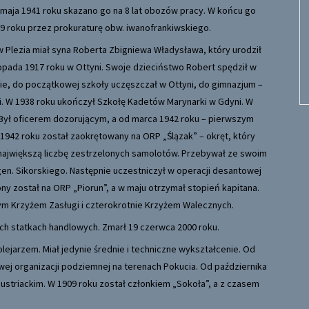
maja 1941 roku skazano go na 8 lat obozów pracy. W końcu go
89 roku przez prokuraturę obw. iwanofrankiwskiego.
 Plezia miał syna Roberta Zbigniewa Władysława, który urodził
stopada 1917 roku w Ottyni. Swoje dzieciństwo Robert spędził w
e, do początkowej szkoły uczęszczał w Ottyni, do gimnazjum –
. W 1938 roku ukończył Szkołę Kadetów Marynarki w Gdyni. W
 Był oficerem dozorującym, a od marca 1942 roku – pierwszym
W 1942 roku został zaokrętowany na ORP „Ślązak” – okręt, który
 największą liczbę zestrzelonych samolotów. Przebywał ze swoim
en. Sikorskiego. Następnie uczestniczył w operacji desantowej
ony został na ORP „Piorun”, a w maju otrzymał stopień kapitana.
ym Krzyżem Zasługi i czterokrotnie Krzyżem Walecznych.
skich statkach handlowych. Zmarł 19 czerwca 2000 roku.
lejarzem. Miał jedynie średnie i techniczne wykształcenie. Od
wej organizacji podziemnej na terenach Pokucia. Od października
ustriackim. W 1909 roku został członkiem „Sokoła”, a z czasem