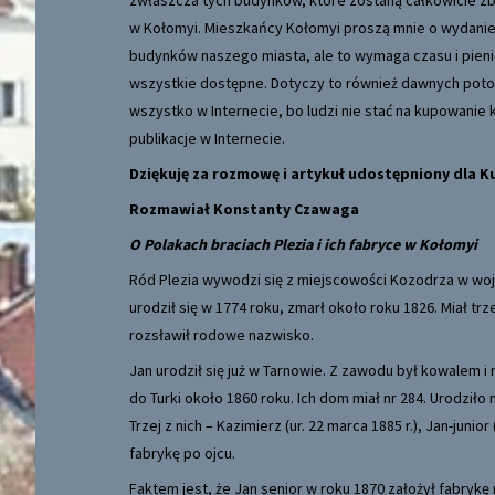
zwłaszcza tych budynków, które zostaną całkowicie zb
w Kołomyi. Mieszkańcy Kołomyi proszą mnie o wydanie
budynków naszego miasta, ale to wymaga czasu i pieni
wszystkie dostępne. Dotyczy to również dawnych pot
wszystko w Internecie
, bo ludzi nie stać na kupowanie 
publikacje w Internecie.
Dziękuję za rozmowę i artykuł udostępniony dla Ku
Rozmawiał Konstanty Czawaga
O Polakach braciach Plezia i ich fabryce w Kołomyi
Ród Plezia wywodzi się z miejscowości Kozodrza w wo
urodził się w 1774 roku, zmarł około roku 1826. Miał tr
rozsławił rodowe nazwisko.
Jan urodził się już w Tarnowie. Z zawodu był kowalem i r
do Turki około 1860 roku. Ich dom miał nr 284. Urodziło 
Trzej z nich – Kazimierz (ur. 22 marca 1885 r.), Jan-junior (
fabrykę po ojcu.
Faktem jest, że Jan senior w roku 1870 założył fabrykę