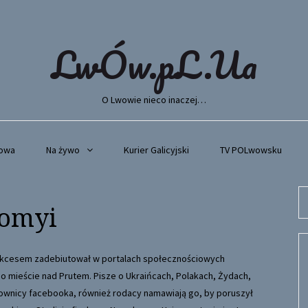
LwÓw.pL.Ua
O Lwowie nieco inaczej…
wowa
Na żywo
Kurier Galicyjski
TV POLwowsku
Se
łomyi
fo
kcesem zadebiutował w portalach społecznościowych
o mieście nad Prutem. Pisze o Ukraińcach, Polakach, Żydach,
tkownicy facebooka, również rodacy namawiają go, by poruszył