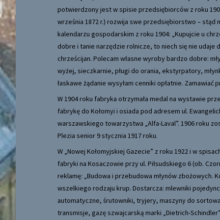
potwierdzony jest w spisie przedsiębiorców z roku 19
września 1872 r.) rozwija swe przedsiębiorstwo – stąd 
kalendarzu gospodarskim z roku 1904: „Kupujcie u chrze
dobre i tanie narzędzie rolnicze, to niech się nie udaj
chrześcijan. Polecam własne wyroby bardzo dobre: młyn
wyżej, sieczkarnie, pługi do orania, ekstyrpatory, młynk
łaskawe żądanie wysyłam cenniki opłatnie. Zamawiać pro
W 1904 roku fabryka otrzymała medal na wystawie prz
fabrykę do Kołomyi i osiada pod adresem ul. Ewangelick
warszawskiego towarzystwa „Alfa-Laval”. 1906 roku zo
Plezia senior 9 stycznia 1917 roku.
W „Nowej Kołomyjskiej Gazecie” z roku 1922 i w spisac
fabryki na Kosaczowie przy ul. Piłsudskiego 6 (ob. C
reklamę: „Budowa i przebudowa młynów zbożowych. Kom
wszelkiego rodzaju krup. Dostarcza: mlewniki pojedyncz
automatyczne, śrutowniki, tryjery, maszyny do sortowani
transmisje, gazę szwajcarską marki „Dietrich-Schindler”