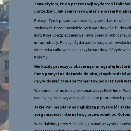
Zauważyłem, że do prezentacji wydarzeń i faktów
uprzedzeń. Jak zainteresowałeś się losem Polakó
Polacy i Żydzi pozostawili znaczący wkład w rozwój na
życiowych. Przedstawiciele tych narodowości budowali
instytucje ubezpieczeniowe i inne obiekty publiczne, byl
infrastruktury. Polacy i Żydzi padli ofiarą stalinowskic
niemiecka całkowicie zniszczyła narodowość żydowską. 
Kołomyi.
Nie każdy przeczyta obszerną monografię histori
Pana pomysł na dotarcie do obojętnych rodaków?
i wybudować tam apartamentowiec oraz tych wszys
Wiadomo, nie możesz przekonać wszystkich ludzi. Wszy
nauczy się zachowywać spuściznę po poprzednich poko
Jakie Pan ma plany na najbliższą przyszłość? Jaki
zorganizować internetowy przewodnik po Kołom
W niedalekiej przyszłości chcę poznać wszystkie budynk