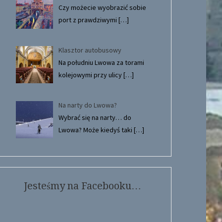
Czy możecie wyobrazić sobie
port z prawdziwymi
[…]
Klasztor autobusowy
Na południu Lwowa za torami
kolejowymi przy ulicy
[…]
Na narty do Lwowa?
Wybrać się na narty… do
Lwowa? Może kiedyś taki
[…]
Jesteśmy na Facebooku…