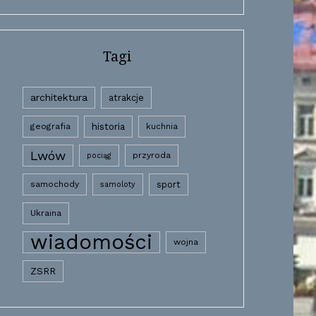
Tagi
architektura
atrakcje
historia
geografia
kuchnia
Lwów
przyroda
pociąg
samochody
sport
samoloty
Ukraina
wiadomości
wojna
ZSRR