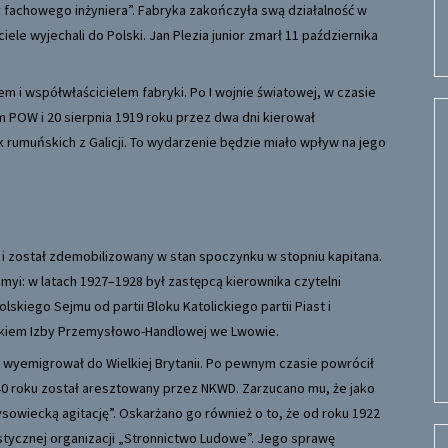
fachowego inżyniera”. Fabryka zakończyła swą działalność w
ele wyjechali do Polski. Jan Plezia junior zmarł 11 października
m i współwłaścicielem fabryki. Po I wojnie światowej, w czasie
em POW i 20 sierpnia 1919 roku przez dwa dni kierował
umuńskich z Galicji. To wydarzenie będzie miało wpływ na jego
 i został zdemobilizowany w stan spoczynku w stopniu kapitana.
myi: w latach 1927–1928 był zastępcą kierownika czytelni
iego Sejmu od partii Bloku Katolickiego partii Piast i
onkiem Izby Przemysłowo-Handlowej we Lwowie.
 wyemigrował do Wielkiej Brytanii. Po pewnym czasie powrócił
940 roku został aresztowany przez NKWD. Zarzucano mu, że jako
owiecką agitację”. Oskarżano go również o to, że od roku 1922
stycznej organizacji „Stronnictwo Ludowe”. Jego sprawę