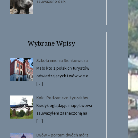
zauważono dziki
Wybrane Wpisy
Szkoła imienia Sienkiewicza
Mało kto z polskich turystów
odwiedzających Lwów wie o
[…]
Kolej Podzamcze-Łyczaków
Kiedyś oglądając mapę Lwowa
zauważyłem zaznaczoną na
[…]
Lwów – portem dwóch mórz