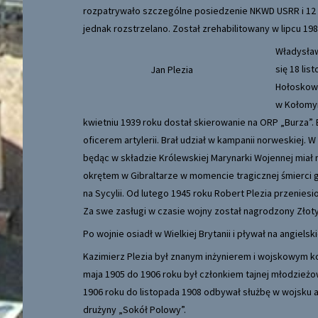
rozpatrywało szczególne posiedzenie NKWD USRR i 12 
jednak rozstrzelano. Został zrehabilitowany w lipcu 19
Władysław
się 18 li
Jan Plezia
Hołoskowi
w Kołomyi
kwietniu 1939 roku dostał skierowanie na ORP „Burza”.
oficerem artylerii. Brał udział w kampanii norweskiej. 
będąc w składzie Królewskiej Marynarki Wojennej miał
okrętem w Gibraltarze w momencie tragicznej śmierci g
na Sycylii. Od lutego 1945 roku Robert Plezia przeniesi
Za swe zasługi w czasie wojny został nagrodzony Złot
Po wojnie osiadł w Wielkiej Brytanii i pływał na angiel
Kazimierz Plezia był znanym inżynierem i wojskowym ko
maja 1905 do 1906 roku był członkiem tajnej młodzieżo
1906 roku do listopada 1908 odbywał służbę w wojsku a
drużyny „Sokół Polowy”.