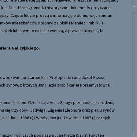
urzone. Nadal będę zgłębiać nieujawniony jeszcze temat zagłady
 książki, która zgromadzi historyczne dokumenty dotyczące
ędzy. Często ludzie proszą o informację o domu, więc zbieram
omków mieszkańców Kołomyi z Polski i Niemiec.
Publikuję
książek lub nawet o nich nie wiedzą, a prawie każdy czyta
riera Galicyjskiego.
jewództwie podkarpackim. Protoplasta rodu Józef Plezia,
zech synów, z których Jan Plezia zrobił karierę przemysłowca i
zemieślnikiem. Ożenił się z Anną Gułag i przeniósł się z rodziną
mu się trzy córki: Jadwiga, Eugenia i Eleonora oraz pięciu synów.
ur. 11 lipca 1886 r.) i Władysław (ur. 7 kwietnia 1887 r.) przejęli
 maszyn rolniczych pod nazwą „Jan Plezia & syn”. Fakt ten