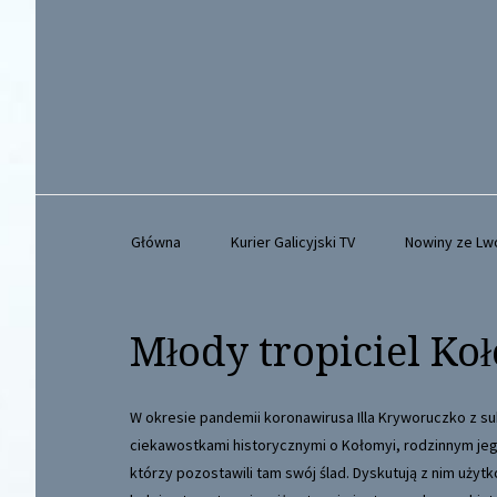
Główna
Kurier Galicyjski TV
Nowiny ze L
Młody tropiciel Ko
W okresie pandemii koronawirusa
Illa Kryworuczko
z su
ciekawostkami historycznymi o Kołomyi, rodzinnym jeg
którzy pozostawili tam swój ślad. Dyskutują z nim uży