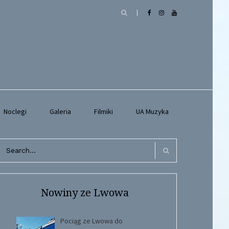
Noclegi
Galeria
Filmiki
UA Muzyka
arch
r:
Search
Nowiny ze Lwowa
Pociąg ze Lwowa do