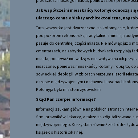
przeszłości naszego miasta, ponieważ bez przeszłości 
Jak współcześni mieszkańcy Kołomyi odnoszą się 
Dlaczego cenne obiekty architektoniczne, nagrobk
Tutaj wszystko jest dwuznaczne: są kołomyjanie, którzy
pod pozorem rekonstrukcji radykalnie zmieniają budyne
pasuje do centralnej części miasta. Nie mówiąc już o m
cmentarzach, na zabytkowych budynkach rozpylają farby
miasta, ponieważ nie widzą w niej wpływu na ich przysz
niszczone, ponieważ mieszkańcy Kołomyi robią to, co 
sowieckiej ideologii. W zbiorach Muzeum Historii Mias
okresie międzywojennym i o sławnych osobach kołomyjs
Kołomyja była miastem żydowskim.
Skąd Pan czerpie informacje?
Informacji szukam głównie na polskich stronach interne
firm, prawników, lekarzy, a także są zdigitalizowane a
międzywojennego. Korzystam również ze źródeł żydows
książek o historii lokalnej.