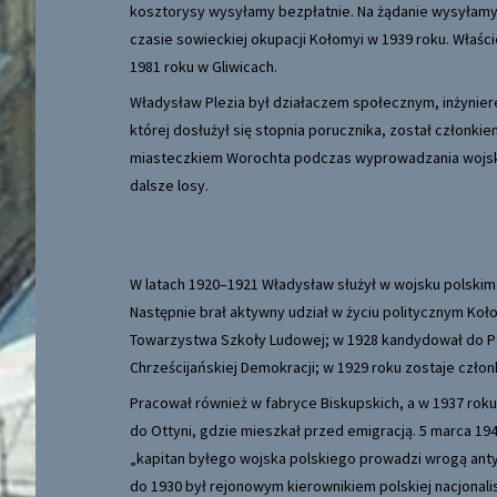
kosztorysy wysyłamy bezpłatnie. Na żądanie wysyłamy 
czasie sowieckiej okupacji Kołomyi w 1939 roku. Właścici
1981 roku w Gliwicach.
Władysław Plezia był działaczem społecznym, inżyniere
której dosłużył się stopnia porucznika, został członki
miasteczkiem Worochta podczas wyprowadzania wojsk r
dalsze losy.
W latach 1920–1921 Władysław służył w wojsku polskim
Następnie brał aktywny udział w życiu politycznym Koło
Towarzystwa Szkoły Ludowej; w 1928 kandydował do Polsk
Chrześcijańskiej Demokracji; w 1929 roku zostaje czł
Pracował również w fabryce Biskupskich, a w 1937 roku
do Ottyni, gdzie mieszkał przed emigracją. 5 marca 1
„kapitan byłego wojska polskiego prowadzi wrogą antys
do 1930 był rejonowym kierownikiem polskiej nacjonali