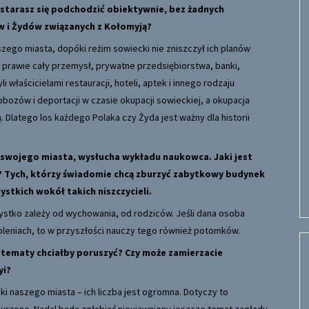
 starasz się podchodzić obiektywnie, bez żadnych
w i Żydów związanych z Kołomyją?
szego miasta, dopóki reżim sowiecki nie zniszczył ich planów
 prawie cały przemysł, prywatne przedsiębiorstwa, banki,
i właścicielami restauracji, hoteli, aptek i innego rodzaju
h obozów i deportacji w czasie okupacji sowieckiej, a okupacja
Dlatego los każdego Polaka czy Żyda jest ważny dla historii
i swojego miasta, wysłucha wykładu naukowca. Jaki jest
 Tych, którzy świadomie chcą zburzyć zabytkowy budynek
tkich wokół takich niszczycieli.
stko zależy od wychowania, od rodziców. Jeśli dana osoba
leniach, to w przyszłości nauczy tego również potomków.
e tematy chciałby poruszyć? Czy może zamierzacie
yi?
i naszego miasta – ich liczba jest ogromna. Dotyczy to