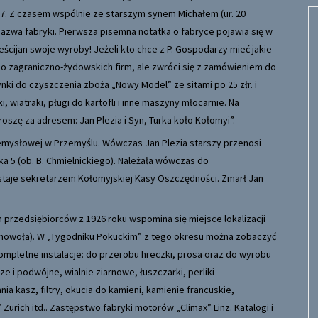
07. Z czasem wspólnie ze starszym synem Michałem (ur. 20
nazwa fabryki. Pierwsza pisemna notatka o fabryce pojawia się w
ścijan swoje wyroby! Jeżeli kto chce z P. Gospodarzy mieć jakie
e do zagraniczno-żydowskich firm, ale zwróci się z zamówieniem do
ki do czyszczenia zboża „Nowy Model” ze sitami po 25 złr. i
i, wiatraki, pługi do kartofli i inne maszyny młocarnie. Na
szę za adresem: Jan Plezia i Syn, Turka koło Kołomyi”.
emysłowej w Przemyślu. Wówczas Jan Plezia starszy przenosi
a 5 (ob. B. Chmielnickiego). Należała wówczas do
staje sekretarzem Kołomyjskiej Kasy Oszczędności. Zmarł Jan
h przedsiębiorców z 1926 roku wspomina się miejsce lokalizacji
zornowoła). W „Tygodniku Pokuckim” z tego okresu można zobaczyć
pletne instalacje: do przerobu hreczki, prosa oraz do wyrobu
e i podwójne, wialnie ziarnowe, łuszczarki, perliki
a kasz, filtry, okucia do kamieni, kamienie francuskie,
 Zurich itd.. Zastępstwo fabryki motorów „Climax” Linz. Katalogi i