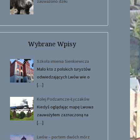
zauważono dziki
Wybrane Wpisy
Szkoła imienia Sienkiewicza
Mało kto z polskich turystów
odwiedzających Lwów wie o
[…]
Kolej Podzamcze-Łyczaków
Kiedyś oglądając mapę Lwowa
zauważyłem zaznaczoną na
[…]
Lwów – portem dwóch mórz