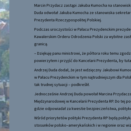
Marcin Przydacz zastąpi Jakuba Kumocha na stanowisku
Duda odwołał Jakuba Kumocha ze stanowiska sekretarza
Prezydenta Rzeczypospolitej Polskiej.
Podczas uroczystości w Pałacu Prezydenckim prezyde
Kawalerskim Orderu Odrodzenia Polski za wybitne zasłu
granicą.
– Dziękuję panu ministrowi, że półtora roku temu zgod
powierzyłem i przyjść do Kancelarii Prezydenta, by tut
Andrzej Duda dodał, że jest wdzięczny Jakubowi Kumoc
w Pałacu Prezydenckim w tym najtrudniejszym dla Polski
tak trudnej sytuacji – podkreślił.
Jednocześnie Andrzej Duda powołał Marcina Przydacza n
Międzynarodowej w Kancelarii Prezydenta RP. Do tej p
gdzie odpowiadał za kwestie bezpieczeństwa, polityk
Wśród priorytetów polityki Prezydenta RP będą polity
stosunków polsko–amerykańskich i w regionie oraz wize