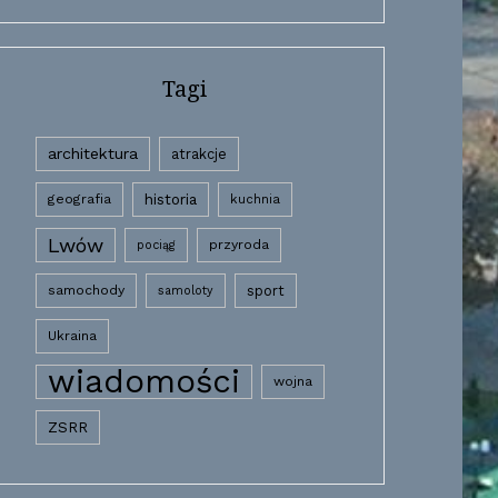
Tagi
architektura
atrakcje
historia
geografia
kuchnia
Lwów
przyroda
pociąg
samochody
sport
samoloty
Ukraina
wiadomości
wojna
ZSRR