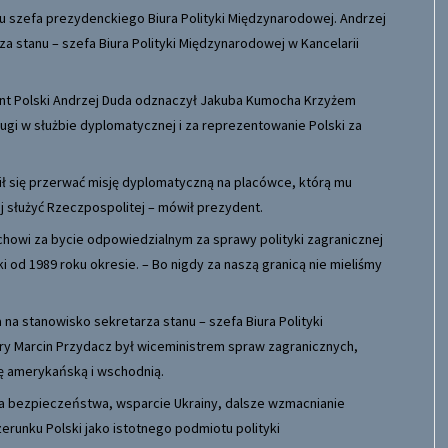
 szefa prezydenckiego Biura Polityki Międzynarodowej. Andrzej
 stanu – szefa Biura Polityki Międzynarodowej w Kancelarii
nt Polski Andrzej Duda odznaczył Jakuba Kumocha Krzyżem
gi w służbie dyplomatycznej i za reprezentowanie Polski za
ził się przerwać misję dyplomatyczną na placówce, którą mu
aj służyć Rzeczpospolitej – mówił prezydent.
howi za bycie odpowiedzialnym za sprawy polityki zagranicznej
 od 1989 roku okresie. – Bo nigdy za naszą granicą nie mieliśmy
a stanowisko sekretarza stanu – szefa Biura Polityki
ory Marcin Przydacz był wiceministrem spraw zagranicznych,
ę amerykańską i wschodnią.
ka bezpieczeństwa, wsparcie Ukrainy, dalsze wzmacnianie
runku Polski jako istotnego podmiotu polityki