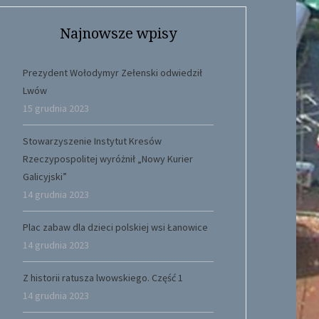
Najnowsze wpisy
Prezydent Wołodymyr Zełenski odwiedził
Lwów
15 grudnia 2023
Stowarzyszenie Instytut Kresów
Rzeczypospolitej wyróżnił „Nowy Kurier
Galicyjski”
14 grudnia 2023
Plac zabaw dla dzieci polskiej wsi Łanowice
14 grudnia 2023
Z historii ratusza lwowskiego. Część 1
14 grudnia 2023