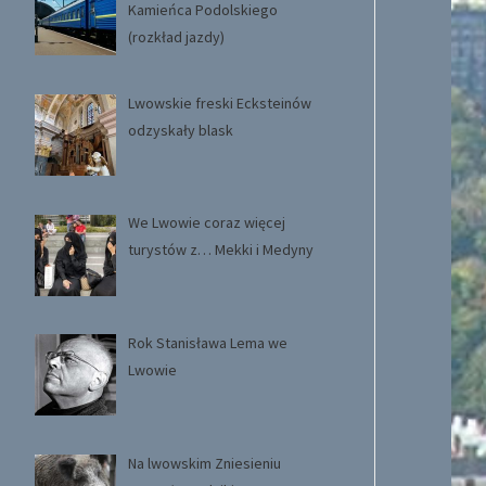
Kamieńca Podolskiego
(rozkład jazdy)
Lwowskie freski Ecksteinów
odzyskały blask
We Lwowie coraz więcej
turystów z… Mekki i Medyny
Rok Stanisława Lema we
Lwowie
Na lwowskim Zniesieniu