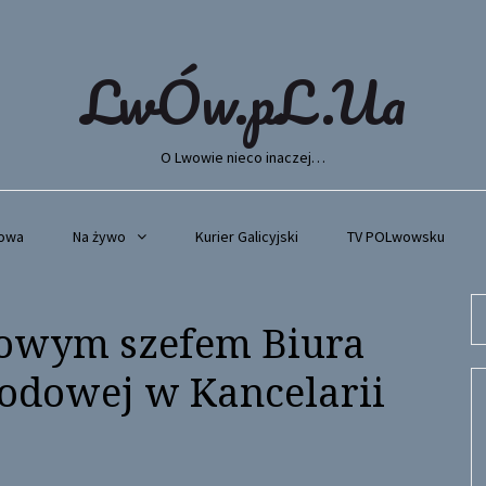
LwÓw.pL.Ua
O Lwowie nieco inaczej…
wowa
Na żywo
Kurier Galicyjski
TV POLwowsku
Se
nowym szefem Biura
fo
rodowej w Kancelarii