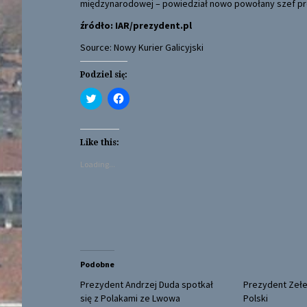
międzynarodowej – powiedział nowo powołany szef pre
źródło: IAR/
prezydent.pl
Source: Nowy Kurier Galicyjski
Podziel się:
C
C
l
l
i
i
c
c
k
k
t
t
Like this:
o
o
s
s
Loading...
h
h
a
a
r
r
e
e
o
o
n
n
T
F
w
a
i
c
t
e
t
b
Podobne
e
o
r
o
(
k
Prezydent Andrzej Duda spotkał
Prezydent Zełe
O
(
się z Polakami ze Lwowa
Polski
p
O