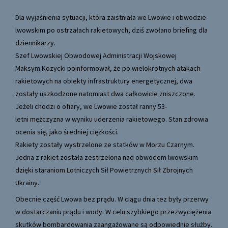
Dla wyjaśnienia sytuacji, która zaistniała we Lwowie i obwodzie
lwowskim po ostrzałach rakietowych, dziś zwołano briefing dla
dziennikarzy.
Szef Lwowskiej Obwodowej Administracji Wojskowej
Maksym
Kozycki
poinformował, że po wielokrotnych atakach
rakietowych na obiekty infrastruktury energetycznej, dwa
zostały uszkodzone natomiast dwa całkowicie zniszczone.
Jeżeli chodzi o ofiary, we Lwowie został ranny 53-
letni mężczyzna w wyniku uderzenia rakietowego. Stan zdrowia
ocenia się, jako średniej ciężkości.
Rakiety zostały wystrzelone ze statków w Morzu Czarnym.
Jedna z rakiet została zestrzelona nad obwodem lwowskim
dzięki staraniom Lotniczych Sił Powietrznych Sił Zbrojnych
Ukrainy.
Obecnie część Lwowa bez prądu. W ciągu dnia tez były przerwy
w dostarczaniu prądu i wody. W celu szybkiego przezwyciężenia
skutków bombardowania zaangażowane są odpowiednie służby.