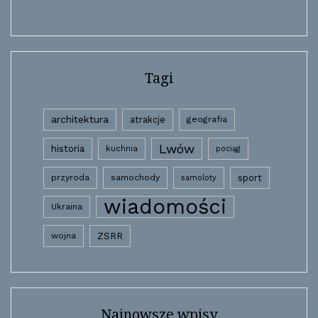
Tagi
architektura
atrakcje
geografia
Lwów
historia
kuchnia
pociąg
przyroda
samochody
sport
samoloty
wiadomości
Ukraina
wojna
ZSRR
Najnowsze wpisy