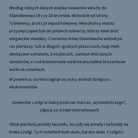
Według różnych danych wojska sowieckie weszły do
Stanisławowa 19 czy 20 września. Wchodzili od strony
Tyśmienicy, przez przejazd kolejowy. Mieszkańcy miasta
przyzwyczajeni byli do polskich żołnierzy, którzy mieli dość
eleganckie mundury. Czerwoną Armię Stanisławów widział po
raz pierwszy. Szli w długich i grubych płaszczach, nogi mieli
obwiązane szmatami, a na plecach, zamiast skórzanych
tornistrów, ci cud-bohaterowie nieśli bezkształtne brezentowe
worki na sznurkach.
W powietrzu za nimi ciągnął się ostry aromat dziegciu i…
ekskrementów.
Sowieckie czołgi w Galicji podczas marszu „wyzwoleńczego”,
zdjęcie ze źródeł internetowych
Obok piechoty jechały taczanki, toczyły się armaty i turkotały na
bruku czołgi. Tych ostatnich było dużo, bardzo dużo. Czołgiści