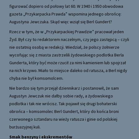
figurować dopiero od połowy lat 60. W 1940 i 1950 obwodowa
gazeta „Przykarpacka Prawda” wspomina jednego obrońcę:
Augustyna Jewczuka. Skąd więc wziął się Berl Gundert?
Rzecz w tym, że w „Przykarpackiej Prawdzie” pracował jeden
Żyd. Był czy to redaktorem naczelnym, czy jego zastępcą – czyli
nie ostatnią osobą w redakcji. Wiedział, że polscy żołnierze
wycofując się z miasta zastrzelili żydowskiego podlotka Berla
Gunderta, który być może rzucił za nimi kamieniem lub spojrzał
na nich krzywo. Miało to miejsce daleko od ratusza, a Berl nigdy
chyba nie był komsomolcem.
Nie bardzo się tym przejął dziennikarz i postanowił, że sam
Augustyn Jewczuk nie dałby sobie rady, a żydowskiego
podlotka i tak nie wrócisz. Tak pojawił się drugi bohaterski
obrońca – komsomolec Berl Gundert, który do końca broni
czerwonego sztandaru na wieży ratusza i ginie od polskiej
burżuazyjnej kuli.
Smak benzyny i ekskrementów