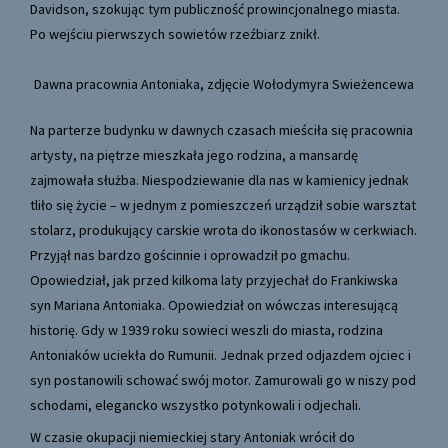
Davidson, szokując tym publiczność prowincjonalnego miasta.
Po wejściu pierwszych sowietów rzeźbiarz znikł.
Dawna pracownia Antoniaka, zdjęcie Wołodymyra Swieżencewa
Na parterze budynku w dawnych czasach mieściła się pracownia
artysty, na piętrze mieszkała jego rodzina, a mansardę
zajmowała służba. Niespodziewanie dla nas w kamienicy jednak
tliło się życie – w jednym z pomieszczeń urządził sobie warsztat
stolarz, produkujący carskie wrota do ikonostasów w cerkwiach.
Przyjął nas bardzo gościnnie i oprowadził po gmachu.
Opowiedział, jak przed kilkoma laty przyjechał do Frankiwska
syn Mariana Antoniaka. Opowiedział on wówczas interesującą
historię. Gdy w 1939 roku sowieci weszli do miasta, rodzina
Antoniaków uciekła do Rumunii. Jednak przed odjazdem ojciec i
syn postanowili schować swój motor. Zamurowali go w niszy pod
schodami, elegancko wszystko potynkowali i odjechali.
W czasie okupacji niemieckiej stary Antoniak wrócił do