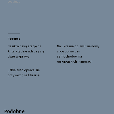
Loading...
h
h
a
a
r
r
e
e
o
o
n
n
T
F
w
a
i
c
t
e
t
b
Podobne
e
o
r
o
(
k
Na ukraińską stację na
Na Ukrainie pojawił się nowy
O
(
Antarktydzie udadzą się
sposób wwozu
p
O
e
p
dwie wyprawy
samochodów na
n
e
europejskich numerach
s
n
i
s
n
i
Jakie auto opłaca się
n
n
przywozić na Ukrainę
e
n
w
e
w
w
i
w
n
i
d
n
o
d
w
o
)
w
)
Podobne