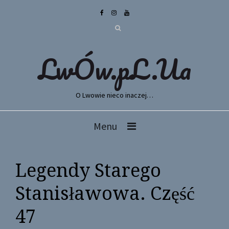
LwÓw.pL.Ua
O Lwowie nieco inaczej…
Menu
Legendy Starego
Stanisławowa. Część
47