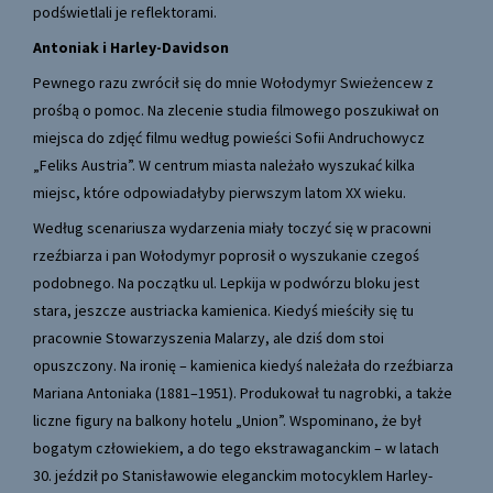
podświetlali je reflektorami.
Antoniak i Harley-Davidson
Pewnego razu zwrócił się do mnie Wołodymyr Swieżencew z
prośbą o pomoc. Na zlecenie studia filmowego poszukiwał on
miejsca do zdjęć filmu według powieści Sofii Andruchowycz
„Feliks Austria”. W centrum miasta należało wyszukać kilka
miejsc, które odpowiadałyby pierwszym latom XX wieku.
Według scenariusza wydarzenia miały toczyć się w pracowni
rzeźbiarza i pan Wołodymyr poprosił o wyszukanie czegoś
podobnego. Na początku ul. Lepkija w podwórzu bloku jest
stara, jeszcze austriacka kamienica. Kiedyś mieściły się tu
pracownie Stowarzyszenia Malarzy, ale dziś dom stoi
opuszczony. Na ironię – kamienica kiedyś należała do rzeźbiarza
Mariana Antoniaka (1881–1951). Produkował tu nagrobki, a także
liczne figury na balkony hotelu „Union”. Wspominano, że był
bogatym człowiekiem, a do tego ekstrawaganckim – w latach
30. jeździł po Stanisławowie eleganckim motocyklem Harley-