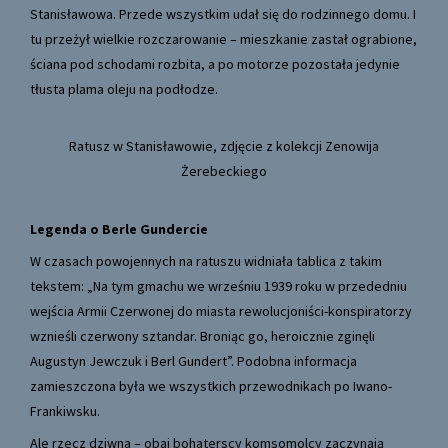
Stanisławowa. Przede wszystkim udał się do rodzinnego domu. I
tu przeżył wielkie rozczarowanie – mieszkanie zastał ograbione,
ściana pod schodami rozbita, a po motorze pozostała jedynie
tłusta plama oleju na podłodze.
Ratusz w Stanisławowie, zdjęcie z kolekcji Zenowija
Żerebeckiego
Legenda o Berle Gundercie
W czasach powojennych na ratuszu widniała tablica z takim
tekstem: „Na tym gmachu we wrześniu 1939 roku w przededniu
wejścia Armii Czerwonej do miasta rewolucjoniści-konspiratorzy
wznieśli czerwony sztandar. Broniąc go, heroicznie zginęli
Augustyn Jewczuk i Berl Gundert”. Podobna informacja
zamieszczona była we wszystkich przewodnikach po Iwano-
Frankiwsku.
Ale rzecz dziwna – obaj bohaterscy komsomolcy zaczynają