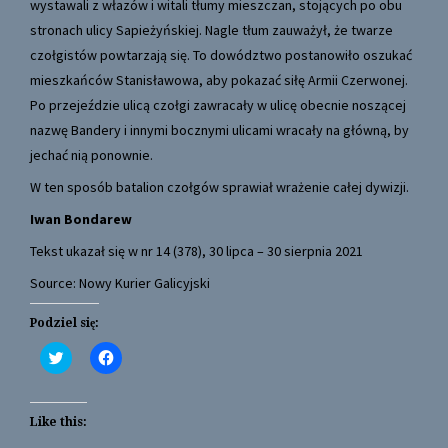
wystawali z włazów i witali tłumy mieszczan, stojących po obu
stronach ulicy Sapieżyńskiej. Nagle tłum zauważył, że twarze
czołgistów powtarzają się. To dowództwo postanowiło oszukać
mieszkańców Stanisławowa, aby pokazać siłę Armii Czerwonej.
Po przejeździe ulicą czołgi zawracały w ulicę obecnie noszącej
nazwę Bandery i innymi bocznymi ulicami wracały na główną, by
jechać nią ponownie.
W ten sposób batalion czołgów sprawiał wrażenie całej dywizji.
Iwan Bondarew
Tekst ukazał się w nr 14 (378), 30 lipca – 30 sierpnia 2021
Source: Nowy Kurier Galicyjski
Podziel się:
C
C
l
l
i
i
c
c
k
k
t
t
Like this:
o
o
s
s