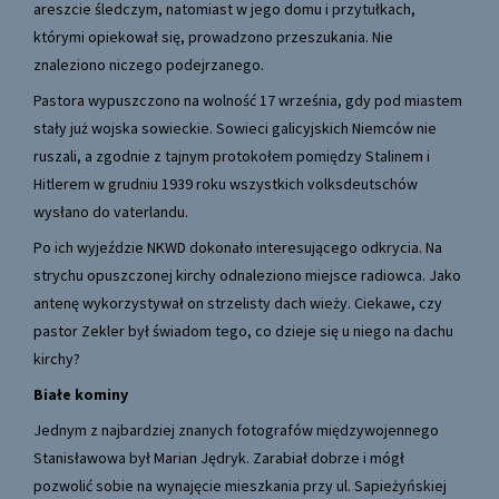
areszcie śledczym, natomiast w jego domu i przytułkach,
którymi opiekował się, prowadzono przeszukania. Nie
znaleziono niczego podejrzanego.
Pastora wypuszczono na wolność 17 września, gdy pod miastem
stały już wojska sowieckie. Sowieci galicyjskich Niemców nie
ruszali, a zgodnie z tajnym protokołem pomiędzy Stalinem i
Hitlerem w grudniu 1939 roku wszystkich volksdeutschów
wysłano do vaterlandu.
Po ich wyjeździe NKWD dokonało interesującego odkrycia. Na
strychu opuszczonej kirchy odnaleziono miejsce radiowca. Jako
antenę wykorzystywał on strzelisty dach wieży. Ciekawe, czy
pastor Zekler był świadom tego, co dzieje się u niego na dachu
kirchy?
Białe kominy
Jednym z najbardziej znanych fotografów międzywojennego
Stanisławowa był Marian Jędryk. Zarabiał dobrze i mógł
pozwolić sobie na wynajęcie mieszkania przy ul. Sapieżyńskiej