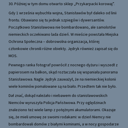
30. Później w tym domu otwarto sklep „Przykarpacki korowaj”.
Gdy 1 września wybuchła wojna, Stanisławów był daleko od linii
frontu. Obawiano się tu jednak szpiegów i dywersantów.
Początkowo Stanisławowa nie bombardowano, ale samolotów
niemieckich oczekiwano lada dzień. W mieście powstała Miejska
Ochrona Społeczna – dobrowolna organizacja, której
członkowie chronili różne obiekty. Jędryk również zapisał się do
MOS.
Pewnego ranka fotograf powrócił z nocnego dyżuru i wyszedł z
papierosem na balkon, skąd roztaczała się wspaniała panorama
Stanisławowa. Nagle Jędryk zauważył, że na niemieckiej kolonii
wiele kominów pomalowane są na biało. Przedtem tak nie było.
Dał znać, dokąd należało i niebawem do stanisławowskich
Niemców wyruszyła Policja Państwowa. Przy oględzinach
znaleziono też wiele lamp z potężnymi akumulatorami. Okazuje
się, że mieli umowę ze swoimi rodakami: w dzień Niemcy nie
bombardowali domów z białymi kominami, a w nocy gospodarze