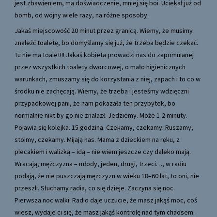
jest zbawieniem, ma doświadczenie, mniej się boi. Uciekał już od
bomb, od wojny wiele razy, na różne sposoby.
Jakaś miejscowość 20 minut przez granicą. Wiemy, że musimy
znaleźć toaletę, bo domyślamy się już, że trzeba będzie czekać.
Tu nie ma toalet!!! Jakaś kobieta prowadzi nas do zapomnianej
przez wszystkich toalety dworcowej, o mało higienicznych
warunkach, zmuszamy się do korzystania z niej, zapach i to co w
środku nie zachęcają. Wiemy, że trzeba i jesteśmy wdzięczni
przypadkowej pani, że nam pokazała ten przybytek, bo
normalnie nikt by go nie znalazł. Jedziemy. Może 1-2 minuty.
Pojawia się kolejka. 15 godzina. Czekamy, czekamy. Ruszamy,
stoimy, czekamy. Mijają nas. Mama z dzieckiem na ręku, z
plecakiem i walizką – idą – nie wiem jeszcze czy daleko mają.
Wracają, mężczyzna – młody, jeden, drugi, trzeci…, w radiu
podają, że nie puszczają mężczyzn w wieku 18–60 lat, to oni, nie
przeszli. Słuchamy radia, co się dzieje. Zaczyna się noc.
Pierwsza noc walki. Radio daje uczucie, że masz jakąś moc, coś
wiesz, wydaje ci się, że masz jakąś kontrolę nad tym chaosem.