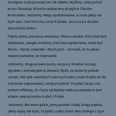
dostępne. Łuck przecież nie tak daleko. Myślimy, żeby jechać
przez Słowację. W końcu wybieramy przejście Chyrów-
Krościenko. Jedziemy. Mapy wydrukowane, w razie jakby nie
było sieci. Sieć ktoś ma, na wi-fi działa. Jeszcze po drodze
wyrzucamy śmieci.
Piękny dzień, pierwszy wiosenny. Słońce idealne. Ktoś miał dziś
świętować, zaległe urodziny, ktoś inne wydarzenie, miało być
tłusto – tłusty czwartek. I tłusto jest – od myśli, że to jakieś
nieporozumienie, że nieprawda.
Jedziemy, droga prawie pusta, wszyscy dzielnie zostają
zgodnie z instrukcjami w domach. Myśli, że może by jednak
zostać, tam tyle samotnych starszych ludzi, może trzeba ich do
schronów zaprowadzić, wodę przynieść. Przydać się po coś,
potem refleksja, że chyba się będzie większą zawadą na tym
etapie i więcej można zrobić z Polski.
Jedziemy. Nie wiem gdzie, jemy posiłek i dalej. Droga piękna,
jakby wojny nie było, to byłby cudny dzień. Nasz kolega z Syrii