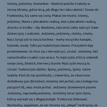
Stoimy, jedziemy. Komunikat – Białoruś puściła 4 rakiety w
stronę Ukrainy, gdzie lecą, jak długo leci taka rakieta? Znowu do
Frankiwska, łzy same się cisną. Płakać nie można. Stoimy,
jedziemy. Mama z plecakiem i walizą, tata z plecakiem i walizą,
dziecko w środku – idą. Wiadomo, tata wróci żeby walczyć. Dwie
dziewczyny z walizami. Jedziemy, jedziemy, stoimy, stoimy.
Nasz Syryjczyk to nasza kuchnia – mamy wszystko kanapki,
batoniki, wodę. Tylko już toaleta była dawno. Prezydent daje
przemówienie. Aż chce się z nim walczyć, zostać. Jedziemy. Ileś
samochodów co jakiś czas wraca. To mężczyźni, którzy odwieźli
swoje żony, bliskich, kierowcy busów. Mężczyźni muszą tu
zostać. Toaleta była daleko. Śpimy, jedziemy, śpimy. Gdzie
toaleta. Ktoś do nas podchodzi, i stwierdza, że stworzono
dodatkowy pas dla kobiet, możemy nim jechać, nasz kolega ma
paszport UE, więc może jechać. Jedziemy zbawiennym pasem.
Jedziemy, naprawdę jedziemy. Jesteśmy teraz tymi złymi,
którzy wyrwali się z długiej kolejki. Trzeba nas blokować.
Wychodzę, wyjaśniam, że nie chcemy się „wbijać” na Krzysia, że