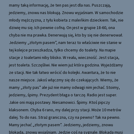
mamy taką informację, że ten pas jest dla nas. Puszczają,
jedziemy, znowu nas blokują. Znowu wyjaśniam. W samochodzie
młody mężczyzna, z tyłu kobieta z maleńkim dzieckiem. Tak, nie
dziwię mu się. Ich pewnie cofną. On jest w grupie 18-60, ona
chyba nie ma prawka. Denerwują się, kto by się nie denerwował.
Jedziemy „złotym pasem”, nam teraz to właściwie nie stanie w
tej kolejce przeszkadza, tylko chcemy do toalety. Na mapie
stacje z toaletami niby blisko. W realu, wieczność. Jest stacja,
jest toaleta. Szczęśliwi. Nie wiem już która godzina. Wyjeżdżamy
ze stacji. Nie tak łatwo wrócić do kolejki. Awantura, że to nie
nasze miejsce. Jakoś włączmy się do czekających. Wiemy, że
mamy „złoty pas” ale już nie mamy odwagi nim jechać. Stoimy,
jedziemy, śpimy. Prezydent błaga o tarczę. Radio jest super.
Jakie oni mają postawy. Niesamowici. Śpimy. Ktoś pipczy
klaksonem. Chyba 6 rano, my dalej przy stacji. Może 10 metrów
dalej. To do nas. Straż graniczna, czy na pewno? Tak na pewno.
Mamy jechać „złotym pasem”. Jedziemy, jedziemy, znowu
blokada, znowu wyjaśniam. Jedzie coś na sygnale. Blokada musi