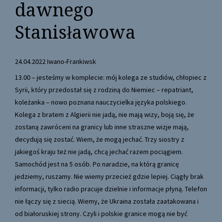
dawnego
Stanisławowa
24.04.2022 Iwano-Frankiwsk
13.00 – jesteśmy w komplecie: mój kolega ze studiów, chłopiec z
Syrii, który przedostał się z rodziną do Niemiec – repatriant,
koleżanka – nowo poznana nauczycielka języka polskiego.
Kolega z bratem z Algierii nie jadą, nie mają wizy, boją się, że
zostaną zawróceni na granicy lub inne straszne wizje mają,
decydują się zostać. Wiem, że mogą jechać. Trzy siostry z
jakiegoś kraju też nie jadą, chcą jechać razem pociągiem.
Samochód jest na 5 osób. Po naradzie, na którą granicę
jedziemy, ruszamy. Nie wiemy przecież gdzie lepiej. Ciągły brak
informacji, tylko radio pracuje dzielnie i informacje płyną. Telefon
nie łączy się z siecią. Wiemy, że Ukraina została zaatakowana i
od białoruskiej strony. Czyli i polskie granice mogą nie być