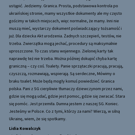
ustąpić. Jedziemy. Granica. Prosta, podstawowa kontrola po
ukraińskiej stronie, mamy wszystkie dokumenty ale my często
gościmy w takich miejscach, więc normalne, że mamy. Inni nie
muszą mieć, wystarczy dokument poświadczający tożsamość i
już. Dla dziecka Akt urodzenia. Żadnych szczepień, testów, nie
trzeba. Zwierzątka mogą jechać, procedury są maksymalnie
uproszczone. To czas stanu wojennego. Zielonej karty tak
naprawdę też nie trzeba. Można później dokupić chyba kartę
graniczną – czy coś. Toalety. Panie sprzątaczki pracują, pracują,
czyszczą, rozmawiają, wspierają. Są serdeczne, Mówimy o
braku toalet. Może będą mogły komuś powiedzieć. Granica
polska. Pani z SG cierpliwie tłumaczy dziewczynom przez nami,
gdzie się mogą udać, gdzie jest pomoc, gdzie się zwracać. Stara
się pomóc. Jest przemiła. Dumna jestem z naszej SG. Koniec.
Jesteśmy w Polsce. Co z tymi, którzy za nami? Wierzą, w silną
Ukrainę, wiem, że się spotkamy.
Lidia Kowalczyk