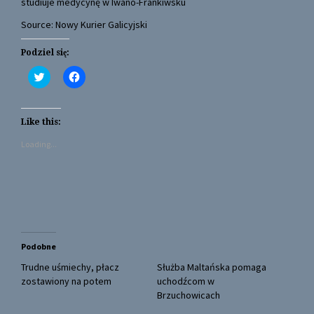
studiuje medycynę w Iwano-Frankiwsku
Source: Nowy Kurier Galicyjski
Podziel się:
C
C
l
l
i
i
c
c
k
k
t
t
Like this:
o
o
s
s
Loading...
h
h
a
a
r
r
e
e
o
o
n
n
T
F
w
a
i
c
t
e
t
b
Podobne
e
o
r
o
(
k
Trudne uśmiechy, płacz
Służba Maltańska pomaga
O
(
zostawiony na potem
uchodźcom w
p
O
e
p
Brzuchowicach
n
e
s
n