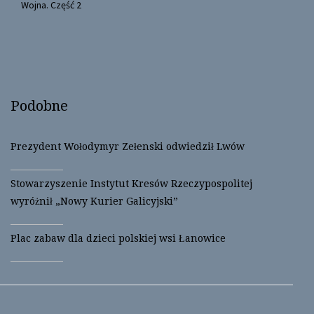
Wojna. Część 2
i
s
n
i
n
n
e
n
w
e
w
w
i
w
n
i
d
n
o
d
w
o
Podobne
)
w
)
Prezydent Wołodymyr Zełenski odwiedził Lwów
Stowarzyszenie Instytut Kresów Rzeczypospolitej
wyróżnił „Nowy Kurier Galicyjski”
Plac zabaw dla dzieci polskiej wsi Łanowice