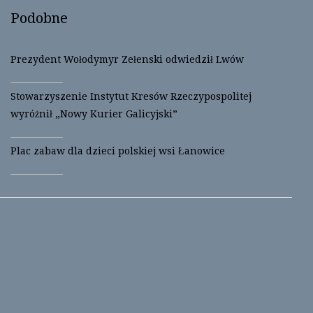
t
e
t
b
Podobne
e
o
r
o
(
k
O
(
p
O
Prezydent Wołodymyr Zełenski odwiedził Lwów
e
p
n
e
s
n
i
s
Stowarzyszenie Instytut Kresów Rzeczypospolitej
n
i
n
n
wyróżnił „Nowy Kurier Galicyjski”
e
n
w
e
w
w
i
w
Plac zabaw dla dzieci polskiej wsi Łanowice
n
i
d
n
o
d
w
o
)
w
)