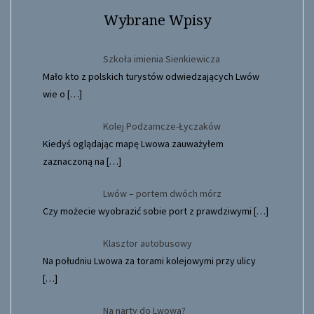
Wybrane Wpisy
Szkoła imienia Sienkiewicza
Mało kto z polskich turystów odwiedzających Lwów
wie o
[…]
Kolej Podzamcze-Łyczaków
Kiedyś oglądając mapę Lwowa zauważyłem
zaznaczoną na
[…]
Lwów – portem dwóch mórz
Czy możecie wyobrazić sobie port z prawdziwymi
[…]
Klasztor autobusowy
Na południu Lwowa za torami kolejowymi przy ulicy
[…]
Na narty do Lwowa?