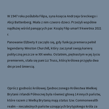
W 1947 roku poślubiła Filipa, syna księcia Andrzeja Greckiego i
Alicji Battenberg. Miała z nim czworo dzieci. Przeżyli wspólnie
najdłużej wśród panujących par. Książę Filip umarł 9 kwietnia 2021
r.
Panowanie Elżbiety II zaczęło się, gdy funkcję premiera pełnił
legendarny Winston Churchill, który zaczynał swoją karierę
polityczną jeszcze w XIX wieku. Ostatnim, piętnastym w jej życiu
premierem, stała się pani Liz Truss, którą królowa przyjęła dwa
dni przed śmiercią.
Oprócz godności królowej Zjednoczonego Królestwa Wielkiej
Brytanii i Irlandii Północnej była również głową 14 innych państw,
które razem z Wielką Brytanią mają status tzw. Commonwealth
realm – niezależnych państw uznających brytyjskiego króla za