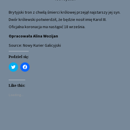
Brytyjski tron z chwilą śmierci królowej przejął najstarszy jej syn.
Dwór królewski potwierdził, że będzie nosił imię Karol III.
Oficjalna koronacja ma nastąpić 18 września.
Opracowała Alina Wozijan
Source: Nowy Kurier Galicyjski
Podziel się:
C
C
l
l
i
i
c
c
k
k
t
t
Like this:
o
o
s
s
Loading...
h
h
a
a
r
r
e
e
o
o
n
n
T
F
w
a
i
c