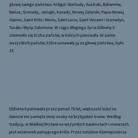
głowę swego państwa: Antigui i Barbudy, Australii, Bahamów,
Belize, Grenady, Jamajki, Kanady, Nowej Zelandii, Papui-Nowej
Gwinei, Saint Kitts i Nevis, Saint Lucia, Saint Vincent i Grenadyn,
Tuvalu i Wysp Salomona. W ciągu długiego życia Elżbiety II
zmieniała się liczba państw, w których panowała. W sumie
wszystkich państw, które uznawały ją za głowę państwa, było
33.
Elżbieta II panowała przez ponad 70 lat, większość ludzi na
świecie nie pamięta innej osoby na brytyjskim tronie. Według
tradycji, w Wielkiej Brytanii na wszystkich banknotach i monetach
jest wizerunek panującego króla. Przez ostatnie dziesięciolecia