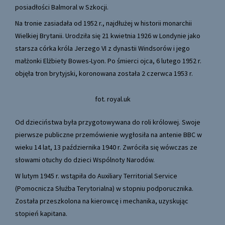
posiadłości Balmoral w Szkocji.
Na tronie zasiadała od 1952 r., najdłużej w historii monarchii
Wielkiej Brytanii. Urodziła się 21 kwietnia 1926 w Londynie jako
starsza córka króla Jerzego VI z dynastii Windsorów i jego
małżonki Elżbiety Bowes-Lyon. Po śmierci ojca, 6 lutego 1952 r.
objęła tron brytyjski, koronowana została 2 czerwca 1953 r.
fot. royal.uk
Od dzieciństwa była przygotowywana do roli królowej. Swoje
pierwsze publiczne przemówienie wygłosiła na antenie BBC w
wieku 14 lat, 13 października 1940 r. Zwróciła się wówczas ze
słowami otuchy do dzieci Wspólnoty Narodów.
W lutym 1945 r. wstąpiła do Auxiliary Territorial Service
(Pomocnicza Służba Terytorialna) w stopniu podporucznika.
Została przeszkolona na kierowcę i mechanika, uzyskując
stopień kapitana.