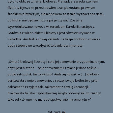
było to oblicze zmarłej królowej. Pieniądze z wyobrażeniem
Elżbiety II jeszcze przez pewien czas pozostaną prawnym
środkiem płatniczym, ale niebawem zostanie wyznaczona data,
po której nie będzie można już je używać. Zostaną
wyprodukowane nowe, z wizerunkiem Karola III, następcy.
Gotówka z wizerunkiem Elżbiety II jest również używana w
Kanadzie, Australii i Nowej Zelandii. Te kraje podobno również
będą stopniowo wycofywać te banknoty i monety.
„Śmierć królowej Elżbiety i całe jej panowanie przypomina o tym,
czym jest historia – że jest trwaniem i zmianą jednocześnie –
podkreślił polski historyk prof. Andrzej Nowak. – (…) Królowa
traktowała swoje panowanie, a raczej swoje królestwo jako
sakrament. Przyjęła taki sakrament z chwilą koronacji i
traktowała to jako najdosłowniej święty obowiązek, to znaczy
taki, od którego nie ma odstępstwa, nie ma emerytury”.
fot. royal.uk