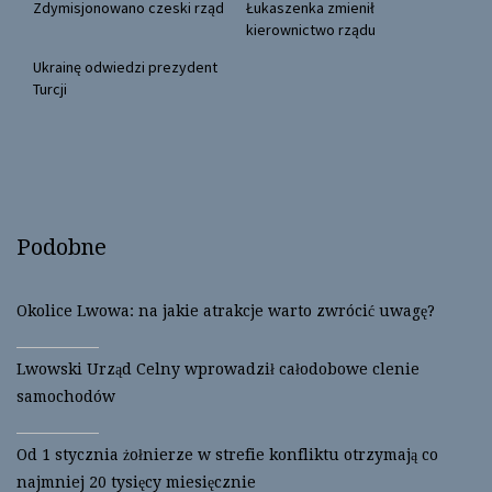
(
k
Zdymisjonowano czeski rząd
Łukaszenka zmienił
O
(
kierownictwo rządu
p
O
e
p
n
e
Ukrainę odwiedzi prezydent
s
n
Turcji
i
s
n
i
n
n
e
n
w
e
w
w
i
w
n
i
d
n
o
d
w
o
Podobne
)
w
)
Okolice Lwowa: na jakie atrakcje warto zwrócić uwagę?
Lwowski Urząd Celny wprowadził całodobowe clenie
samochodów
Od 1 stycznia żołnierze w strefie konfliktu otrzymają co
najmniej 20 tysięcy miesięcznie