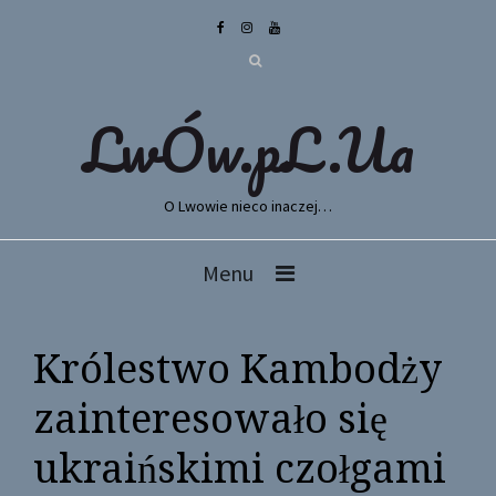
LwÓw.pL.Ua
O Lwowie nieco inaczej…
Menu
Królestwo Kambodży
zainteresowało się
ukraińskimi czołgami