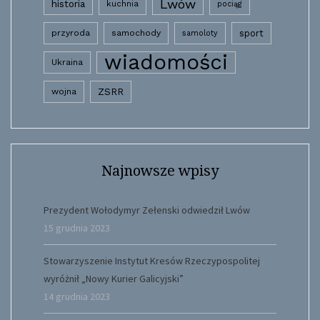
Lwów
historia
kuchnia
pociąg
przyroda
samochody
sport
samoloty
wiadomości
Ukraina
wojna
ZSRR
Najnowsze wpisy
Prezydent Wołodymyr Zełenski odwiedził Lwów
15 grudnia 2023
Stowarzyszenie Instytut Kresów Rzeczypospolitej
wyróżnił „Nowy Kurier Galicyjski”
14 grudnia 2023