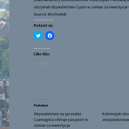
otrzymali obywatelstwo Cypru w zamian za inwestycje 
Source: Wschodnik
Podziel się:
C
C
l
l
i
i
c
c
k
k
t
t
Like this:
o
o
s
s
Loading...
h
h
a
a
r
r
e
e
o
o
n
n
T
F
w
a
i
c
t
e
t
b
Podobne
e
o
r
o
(
k
Obywatelstwo na sprzedaż:
Kołomojski sk
O
(
Czarnogóra oferuje paszport w
znacjonalizowa
p
O
e
p
zamian za inwestycje
n
e