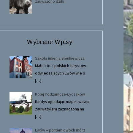
zauważono dziki
Wybrane Wpisy
Szkoła imienia Sienkiewicza
Mało kto z polskich turystów
odwiedzających Lwów wie o
[…]
Kolej Podzamcze-Łyczaków
Kiedyś oglądając mapę Lwowa
zauważyłem zaznaczoną na
[…]
Lwów – portem dwóch mórz