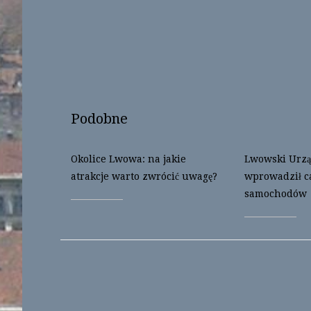
s
n
i
s
n
i
n
n
e
n
w
e
w
w
i
w
n
i
d
n
o
d
w
o
)
w
Podobne
)
Okolice Lwowa: na jakie
Lwowski Urzą
atrakcje warto zwrócić uwagę?
wprowadził c
samochodów