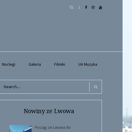
Noclegi
Galeria
Filmiki
UA Muzyka
arch
r:
Search
Nowiny ze Lwowa
Pociąg ze Lwowa do