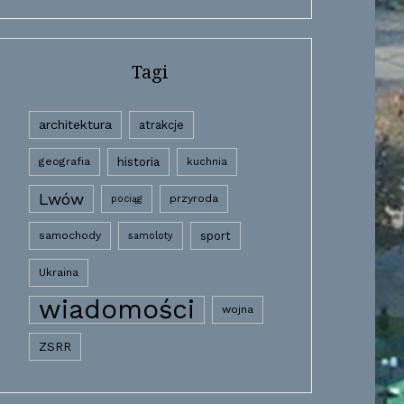
Tagi
architektura
atrakcje
historia
geografia
kuchnia
Lwów
przyroda
pociąg
samochody
sport
samoloty
Ukraina
wiadomości
wojna
ZSRR