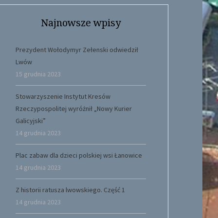
Najnowsze wpisy
Prezydent Wołodymyr Zełenski odwiedził
Lwów
15 grudnia 2023
Stowarzyszenie Instytut Kresów
Rzeczypospolitej wyróżnił „Nowy Kurier
Galicyjski”
14 grudnia 2023
Plac zabaw dla dzieci polskiej wsi Łanowice
14 grudnia 2023
Z historii ratusza lwowskiego. Część 1
14 grudnia 2023