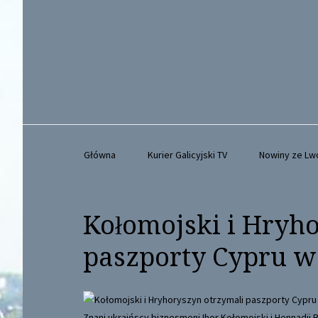
Główna
Kurier Galicyjski TV
Nowiny ze L
Kołomojski i Hryh
paszporty Cypru w
Znani ukraińscy biznesmeni Ihor Kołomojski i Hennadij