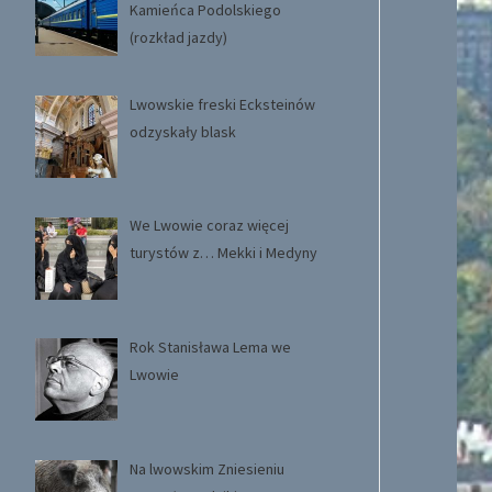
Kamieńca Podolskiego
(rozkład jazdy)
Lwowskie freski Ecksteinów
odzyskały blask
We Lwowie coraz więcej
turystów z… Mekki i Medyny
Rok Stanisława Lema we
Lwowie
Na lwowskim Zniesieniu