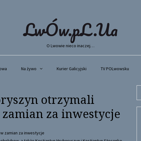
LwÓw.pL.Ua
O Lwowie nieco inaczej…
wowa
Na żywo
Kurier Galicyjski
TV POLwowsku
Se
oryszyn otrzymali
fo
 zamian za inwestycje
 Boholubow, a także Kostiantyn Hryhoryszyn i Kostiantyn Stecenko