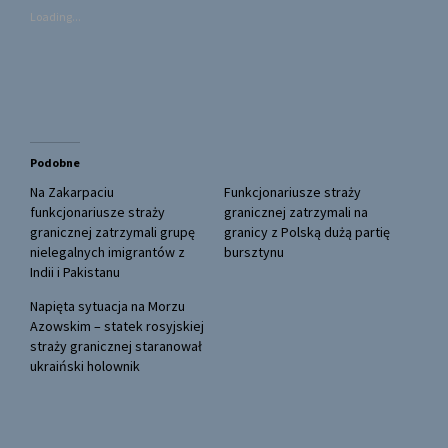
s
s
Loading...
h
h
a
a
r
r
e
e
o
o
n
n
T
F
w
a
i
c
t
e
t
b
Podobne
e
o
r
o
(
k
Na Zakarpaciu
Funkcjonariusze straży
O
(
funkcjonariusze straży
granicznej zatrzymali na
p
O
e
p
granicznej zatrzymali grupę
granicy z Polską dużą partię
n
e
nielegalnych imigrantów z
bursztynu
s
n
i
s
Indii i Pakistanu
n
i
n
n
Napięta sytuacja na Morzu
e
n
w
e
Azowskim – statek rosyjskiej
w
w
straży granicznej staranował
i
w
n
i
ukraiński holownik
d
n
o
d
w
o
)
w
)