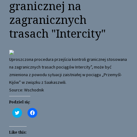
granicznej na
zagranicznych
trasach "Intercity"
Uproszczona procedura przejścia kontroli granicznej stosowana
na zagranicznych trasach pociągów Intercity”, może być
zmieniona z powodu sytuacji zaistniałej w pociągu „Przemyśl-
Kijów” w związku z Saakaszwili.
Source: Wschodnik
Podziel się:
C
C
l
l
i
i
c
c
k
k
t
t
Like this:
o
o