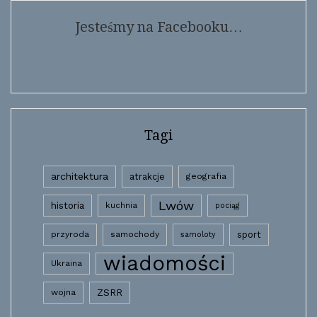
Jesteśmy na Facebooku…
Tagi
architektura
atrakcje
geografia
Lwów
historia
kuchnia
pociąg
przyroda
samochody
sport
samoloty
wiadomości
Ukraina
wojna
ZSRR