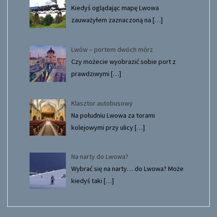
Kiedyś oglądając mapę Lwowa
zauważyłem zaznaczoną na
[…]
Lwów – portem dwóch mórz
Czy możecie wyobrazić sobie port z
prawdziwymi
[…]
Klasztor autobusowy
Na południu Lwowa za torami
kolejowymi przy ulicy
[…]
Na narty do Lwowa?
Wybrać się na narty… do Lwowa? Może
kiedyś taki
[…]