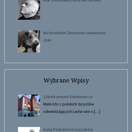
Rok Stanisława Lema we Lwowie
Na lwowskim Zniesieniu zauważono
dziki
Wybrane Wpisy
Szkoła imienia Sienkiewicza
Mało kto z polskich turystów
odwiedzających Lwów wie o
[…]
Kolej Podzamcze-Łyczaków