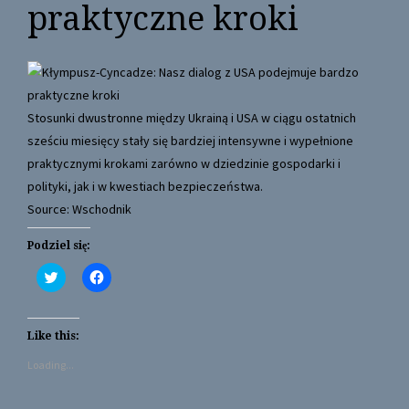
praktyczne kroki
Stosunki dwustronne między Ukrainą i USA w ciągu ostatnich
sześciu miesięcy stały się bardziej intensywne i wypełnione
praktycznymi krokami zarówno w dziedzinie gospodarki i
polityki, jak i w kwestiach bezpieczeństwa.
Source: Wschodnik
Podziel się:
C
C
l
l
i
i
c
c
k
k
t
t
Like this:
o
o
s
s
Loading...
h
h
a
a
r
r
e
e