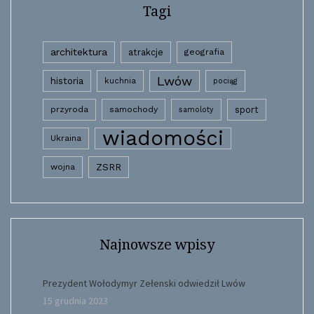
Tagi
architektura
atrakcje
geografia
Lwów
historia
kuchnia
pociąg
przyroda
samochody
sport
samoloty
wiadomości
Ukraina
wojna
ZSRR
Najnowsze wpisy
Prezydent Wołodymyr Zełenski odwiedził Lwów
15 grudnia 2023