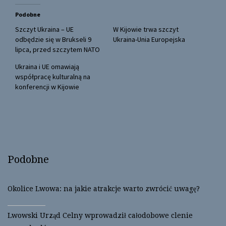
t
e
t
b
Podobne
e
o
r
o
(
k
Szczyt Ukraina – UE
W Kijowie trwa szczyt
O
(
odbędzie się w Brukseli 9
Ukraina-Unia Europejska
p
O
e
p
lipca, przed szczytem NATO
n
e
s
n
Ukraina i UE omawiają
i
s
n
i
współpracę kulturalną na
n
n
konferencji w Kijowie
e
n
w
e
w
w
i
w
n
i
d
n
o
d
w
o
)
w
)
Podobne
Okolice Lwowa: na jakie atrakcje warto zwrócić uwagę?
Lwowski Urząd Celny wprowadził całodobowe clenie