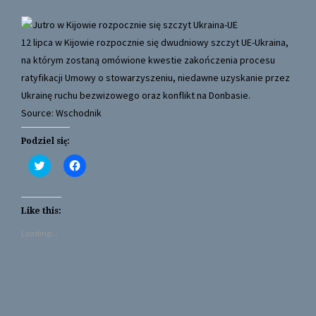
12 lipca w Kijowie rozpocznie się dwudniowy szczyt UE-Ukraina,
na którym zostaną omówione kwestie zakończenia procesu
ratyfikacji Umowy o stowarzyszeniu, niedawne uzyskanie przez
Ukrainę ruchu bezwizowego oraz konflikt na Donbasie.
Source: Wschodnik
Podziel się:
C
C
l
l
i
i
c
c
k
k
t
t
Like this:
o
o
s
s
Loading...
h
h
a
a
r
r
e
e
o
o
n
n
T
F
w
a
i
c