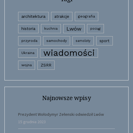
architektura
atrakcje
geografia
Lwów
historia
kuchnia
pociąg
przyroda
samochody
sport
samoloty
wiadomości
Ukraina
wojna
ZSRR
Najnowsze wpisy
Prezydent Wołodymyr Zełenski odwiedził Lwów
15 grudnia 2023