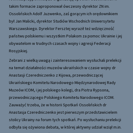
takim formacie zaproponował ówczesny dyrektor ZN im.
Ossolińskich Adolf Juzwenko, zaś gorącym ich orędownikiem
był Jan Malicki, dyrektor Studiów Wschodnich Uniwersytetu
Warszawskiego. Dyrektor Fersztej wyraził też wdzięczność
państwu polskiemu i wszystkim Polakom za pomoc Ukrainie i jej
obywatelom w trudnych czasach wojny i agresji Federacji
Rosyjskiej.
Zebrani z wielką uwagą i zainteresowaniem wysłuchali prelekcji
na temat działalności muzeów ukraińskich w czasie wojny dr
Anastasji Czeredniczenko z Kijowa, przewodniczącej
Ukraińskiego Komitetu Narodowego Międzynarodowej Rady
Muzeów ICOM, i jej polskiego kolegi, dra Piotra Rypsona,
przewodniczącego Polskiego Komitetu Narodowego ICOM.
Zauważyć trzeba, że w historii Spotkań Ossolińskich dr
Anastasja Czeredniczenko jest pierwszym przedstawicielem
stolicy Ukrainy na forum tych spotkań. Po wysłuchaniu prelekcji
odbyła się ożywiona debata, w której aktywny udział wziął m.in.