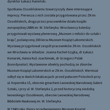
dyrektor Łukasz Kamiński.
Spotkaniu Ossolińskiemu towarzyszyły dwie interesujące
imprezy. Pierwsza z nich została przygotowana przez ZN im.
Ossolińskich, druga przez pracowników działu książki
europejskiej LNBN im. W. Stefanyka. Wrocławscy koledzy
przygotowali wystawę plenerową „Muzeum z miłości do sztuki i
kraju”, poświęconą 200-leciu Muzeum Książąt Lubomirskich.
Wystawę przygotował zespół pracowników ZN im. Ossolińskich
we Wrocławiu w składzie: Joanna Kachel-Szyjka, dr Łukasz
Koniarek, Hanna Kuś-Joachimiak, dr Grzegorz Polak
(koordynator). Wystawione obiekty pochodzą ze zbiorów
Muzeum Książąt Lubomirskich w ZN im. Ossolińskich. Wernisaż
odbył się w dwóch lokalizacjach: przed pałacem Potockich przy
ul. Kopernika 15, obecnie gmachem Lwowskiej Narodowej Galerii
Sztuki, i przy ul. W. Stefanyka 2, przed historyczną siedzibą
lwowskiego Ossolineum, obecnie Lwowskiej Narodowej
Biblioteki Naukowej im. W. Stefanyka.
W 1940 roku zbiory przedwojennego Muzeum Książąt