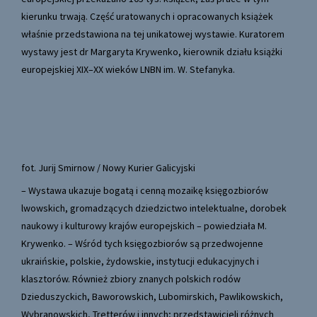
kierunku trwają. Część uratowanych i opracowanych książek
właśnie przedstawiona na tej unikatowej wystawie. Kuratorem
wystawy jest dr Margaryta Krywenko, kierownik działu książki
europejskiej XIX–XX wieków LNBN im. W. Stefanyka.
fot. Jurij Smirnow / Nowy Kurier Galicyjski
– Wystawa ukazuje bogatą i cenną mozaikę księgozbiorów
lwowskich, gromadzących dziedzictwo intelektualne, dorobek
naukowy i kulturowy krajów europejskich – powiedziała M.
Krywenko. – Wśród tych księgozbiorów są przedwojenne
ukraińskie, polskie, żydowskie, instytucji edukacyjnych i
klasztorów. Również zbiory znanych polskich rodów
Dzieduszyckich, Baworowskich, Lubomirskich, Pawlikowskich,
Wybranowskich, Tretterów i innych; przedstawicieli różnych