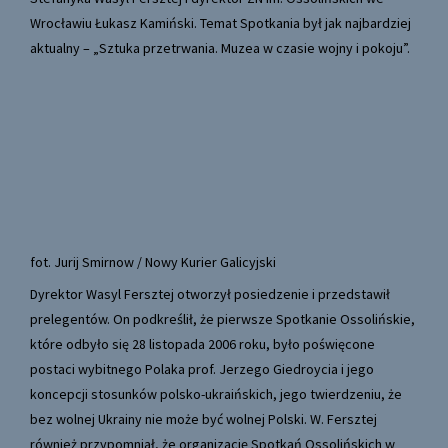
Wrocławiu Łukasz Kamiński. Temat Spotkania był jak najbardziej
aktualny – „Sztuka przetrwania. Muzea w czasie wojny i pokoju”.
fot. Jurij Smirnow / Nowy Kurier Galicyjski
Dyrektor Wasyl Fersztej otworzył posiedzenie i przedstawił
prelegentów. On podkreślił, że pierwsze Spotkanie Ossolińskie,
które odbyło się 28 listopada 2006 roku, było poświęcone
postaci wybitnego Polaka prof. Jerzego Giedroycia i jego
koncepcji stosunków polsko-ukraińskich, jego twierdzeniu, że
bez wolnej Ukrainy nie może być wolnej Polski. W. Fersztej
również przypomniał, że organizację Spotkań Ossolińskich w