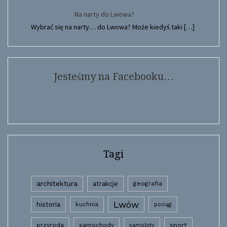
Na narty do Lwowa?
Wybrać się na narty… do Lwowa? Może kiedyś taki
[…]
Jesteśmy na Facebooku…
Tagi
architektura
atrakcje
geografia
Lwów
historia
kuchnia
pociąg
przyroda
samochody
sport
samoloty