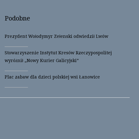
e
o
r
o
(
k
O
(
Podobne
p
O
e
p
n
e
s
n
i
s
Prezydent Wołodymyr Zełenski odwiedził Lwów
n
i
n
n
e
n
w
e
Stowarzyszenie Instytut Kresów Rzeczypospolitej
w
w
i
w
wyróżnił „Nowy Kurier Galicyjski”
n
i
d
n
o
d
w
o
Plac zabaw dla dzieci polskiej wsi Łanowice
)
w
)