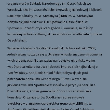
organizatorów Zakładu Narodowego im. Ossolińskich we
Wrocławiu (ZN im. Ossolińskich) i Lwowskiej Narodowej Biblioteki
Naukowej Ukrainy im. W. Stefanyka (LNBN im. W. Stefanyka)
odbyło się jubileuszowe 100. Spotkanie Ossolińskie. W
Spotkaniu uczestniczyli liczni goście i lwowianie, miłośnicy
lwowskiej historii i kultury, jak też amatorzy i wielbiciele Spotkań
Ossolińskich.
Wspaniała tradycja Spotkań Ossolińskich trwa od roku 2006,
jednak wojna tocząca się w Ukrainie wniosła znaczne utrudnienia
w ich organizację. Nie zważając na rosyjsko-ukraińską wojnę
współpraca kulturalna trwa i obecna impreza jak najbardziej o
tym świadczy. Spotkania Ossolińskie odbywają się pod
patronatem Konsulatu Generalnego RP we Lwowie. Na
jubileuszowe 100. Spotkanie Ossolińskie przybyła pani Eliza
Dzwonkiewicz, konsul generalny RP oraz przedstawiciele
konsulatu. Organizatorów Spotkania reprezentowali
dyrektorowie, mianowicie dyrektor generalny LNBN im. W.
Stefanyka Wasyl Fersztej i dyrektor ZN im. Ossolińskich we