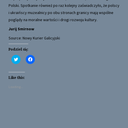
Polski. Spotkanie również po raz kolejny zaświadczyło, że polscy
i ukraińscy muzealnicy po obu stronach granicy mają wspólne
poglądy na moralne wartości i drogi rozwoju kultury.
Jurij Smirnow
Source: Nowy Kurier Galicyjski
Podziel się:
C
C
l
l
i
i
c
c
k
k
t
t
Like this:
o
o
s
s
Loading...
h
h
a
a
r
r
e
e
o
o
n
n
T
F
w
a
i
c
t
e
t
b