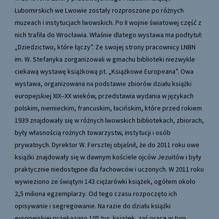
Lubomirskich we Lwowie zostały rozproszone po różnych
muzeach i instytucjach lwowskich. Po II wojnie światowej część z
nich trafiła do Wrocławia. Właśnie dlatego wystawa ma podtytuł:
„Dziedzictwo, które łączy”. Ze swojej strony pracownicy LNBN
im. W. Stefanyka zorganizowali w gmachu biblioteki niezwykle
ciekawą wystawę książkową pt. „Książkowe Europeana”. Owa
wystawa, organizowana na podstawie zbiorów działu książki
europejskiej XIX–XX wieków, przedstawia wydania w językach
polskim, niemieckim, francuskim, łacińskim, które przed rokiem
1939 znajdowały się w różnych lwowskich bibliotekach, zbiorach,
były własnością rożnych towarzystw, instytucji i osób
prywatnych. Dyrektor W. Fersztej objaśnił, że do 2011 roku owe
książki znajdowały się w dawnym kościele ojców Jezuitów i były
praktycznie niedostępne dla fachowców i uczonych. W 2011 roku
wywieziono ze świątyni 143 ciężarówki książek, ogółem około
2,5 miliona egzemplarzy. Od tego czasu rozpoczęto ich
opisywanie i segregowanie. Na razie do działu książki
europejskiej przekazano 105 tys. książek, zaś prace w tym