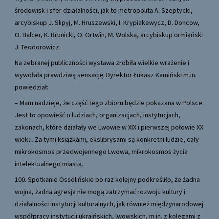
środowisk i sfer działalności, jak to metropolita A. Szeptycki,
arcybiskup J. Slipyj, M. Hruszewski, I. Krypiakewycz, D. Doncow,
O. Balcer, K. Brunicki, O. Ortwin, M. Wolska, arcybiskup ormiański
J. Teodorowicz.
Na zebranej publiczności wystawa zrobiła wielkie wrażenie i
wywołała prawdziwą sensację. Dyrektor Łukasz Kamiński m.in.
powiedział:
– Mam nadzieje, że część tego zbioru będzie pokazana w Polsce.
Jest to opowieść o ludziach, organizacjach, instytucjach,
zakonach, które działały we Lwowie w XIX i pierwszej połowie XX
wieku. Za tymi książkami, ekslibrysami są konkretni ludzie, cały
mikrokosmos przedwojennego Lwowa, mikrokosmos życia
intelektualnego miasta.
100. Spotkanie Ossolińskie po raz kolejny podkreśliło, że żadna
wojna, żadna agresja nie mogą zatrzymać rozwoju kultury i
działalności instytucji kulturalnych, jak również międzynarodowej
współpracy instytucji ukraińskich, lwowskich, m.in. z kolegami z