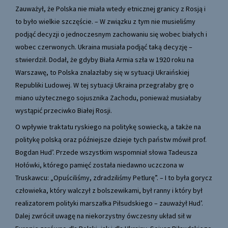
Zauważył, że Polska nie miała wtedy etnicznej granicy z Rosją i
to było wielkie szczęście. – W związku z tym nie musieliśmy
podjąć decyzji o jednoczesnym zachowaniu się wobec białych i
wobec czerwonych. Ukraina musiała podjąć taką decyzję –
stwierdził. Dodał, że gdyby Biała Armia szła w 1920 roku na
Warszawę, to Polska znalazłaby się w sytuacji Ukraińskiej
Republiki Ludowej. W tej sytuacji Ukraina przegrałaby grę o
miano użytecznego sojusznika Zachodu, ponieważ musiałaby
wystąpić przeciwko Białej Rosji.
O wpływie traktatu ryskiego na politykę sowiecką, a także na
politykę polską oraz późniejsze dzieje tych państw mówił prof.
Bogdan Hud’. Przede wszystkim wspomniał słowa Tadeusza
Hołówki, którego pamięć została niedawno uczczona w
Truskawcu: „Opuściliśmy, zdradziliśmy Petlurę”. – I to była gorycz
człowieka, który walczył z bolszewikami, był ranny i który był
realizatorem polityki marszałka Piłsudskiego – zauważył Hud’.
Dalej zwrócił uwagę na niekorzystny ówczesny układ sił w