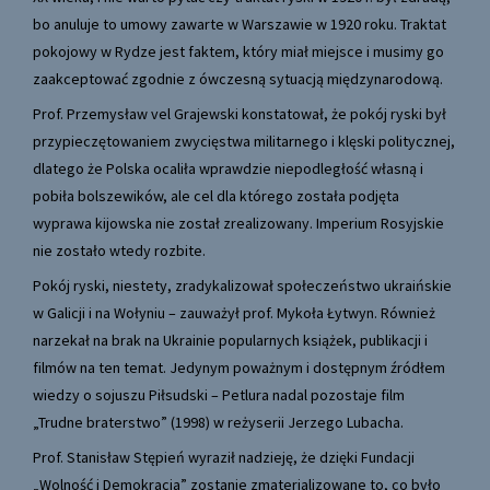
bo anuluje to umowy zawarte w Warszawie w 1920 roku. Traktat
pokojowy w Rydze jest faktem, który miał miejsce i musimy go
zaakceptować zgodnie z ówczesną sytuacją międzynarodową.
Prof. Przemysław vel Grajewski konstatował, że pokój ryski był
przypieczętowaniem zwycięstwa militarnego i klęski politycznej,
dlatego że Polska ocaliła wprawdzie niepodległość własną i
pobiła bolszewików, ale cel dla którego została podjęta
wyprawa kijowska nie został zrealizowany. Imperium Rosyjskie
nie zostało wtedy rozbite.
Pokój ryski, niestety, zradykalizował społeczeństwo ukraińskie
w Galicji i na Wołyniu – zauważył prof. Mykoła Łytwyn. Również
narzekał na brak na Ukrainie popularnych książek, publikacji i
filmów na ten temat. Jedynym poważnym i dostępnym źródłem
wiedzy o sojuszu Piłsudski – Petlura nadal pozostaje film
„Trudne braterstwo” (1998) w reżyserii Jerzego Lubacha.
Prof. Stanisław Stępień wyraził nadzieję, że dzięki Fundacji
„Wolność i Demokracja” zostanie zmaterializowane to, co było