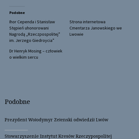
i
c
t
e
t
b
Podobne
e
o
r
o
(
k
Ihor Cependa i Stanisław
Strona internetowa
O
(
Stępień uhonorowani
Cmentarza Janowskiego we
p
O
e
p
Nagrodą „Rzeczpospolitej”
Lwowie
n
e
im. Jerzego Giedroycia”
s
n
i
s
n
i
Dr Henryk Mosing – człowiek
n
n
o wielkim sercu
e
n
w
e
w
w
i
w
n
i
d
n
o
d
w
o
)
w
)
Podobne
Prezydent Wołodymyr Zełenski odwiedził Lwów
Stowarzyszenie Instytut Kresów Rzeczypospolitej