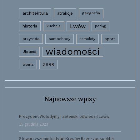
architektura
atrakcje
geografia
Lwów
historia
kuchnia
pociąg
przyroda
samochody
sport
samoloty
wiadomości
Ukraina
wojna
ZSRR
Najnowsze wpisy
Prezydent Wołodymyr Zełenski odwiedził Lwów
15 grudnia 2023
Stowarzyszenie Instytut Kresów Rzeczypospolitej