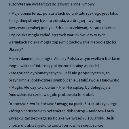
autorytet nie wystarczył do zawarcia innej umowy.
– Moja opinia teraz, po stu latach od traktatu ryskiego jest taka,
że z jednej strony była to zdrada, a z drugiej – wymóg
ówczesnej realnej polityki. Zdrada oczekiwań, zdrada obietnic.
Czy Polska mogła żądać lepszych warunków i czy w tych
warunkach Polska mogła zapewnić zachowanie niepodległości
Ukrainy?
Moim zdaniem, nie mogła. Ale czy Polska w tym wielkim traktacie
mogła wskazać interesy polityczne Ukrainy w jakichś
kategoriach dyplomatycznych? Jeśli nie geopolitycznie, to
przynajmniej politycznie i symbolicznie ustalić swoje stanowisko.
– Mogła. Ale czy to zrobiła? – Nie. Nie sądzę, by delegacja z
Dmowskim na czele w ogóle próbowała to zrobić.
Drobowycz zwrócił również uwagę na punkt 5 traktatu ryskiego,
którego naruszeniem był traktat Ribbentrop – Mołotow i atak
Związku Radzieckiego na Polskę we wrześniu 1939 roku. Jeśli
chodzi o traktat ryski, to został on również nieuczciwie