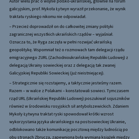
Autor wielu prac o wojnie polsko-ukraińskiej, głównie na forum
galicyjskim, prof. Mykoła Łytwyn wyraził przekonanie, że wynik
traktatu ryskiego nikomu nie odpowiadał.
– Przecież doprowadził on do całkowitej zmiany polityki
zagranicznej wszystkich ukraińskich rządów – wyjaśniał.
Oznacza to, że Ryga zaczęła w pełni rozwijać ukraińską
geopolitykę. Wspomniał też o rozmowach tam delegacji rządu
emigracyjnego ZURL (Zachodnioukraińskiej Republiki Ludowej) z
delegacją Ukrainy sowieckiej oraz z delegacją tak zwanej
Galicyjskiej Republiki Sowieckiej (już nieistniejącej).
– Strategicznie się rozstajemy, a taktycznie jesteśmy razem.
Razem – w walce z Polakami – konstatowali sowieci. Tymczasem
rząd URL (Ukraińskiej Republiki Ludowej) poszukiwał sojuszników
również w środowisku rosyjskich sił antybolszewickich. Zdaniem
Mykoły Łytwyna traktat ryski spowodował krótki wzrost
wykorzystania języka ukraińskiego na postsowieckiej Ukrainie,
odblokowano także komunikację pocztową między ludnością po
obu stronach Zbrucza, zapewniona była wymiana książek między