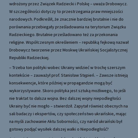
wdrożony przez Związek Radziecki i Polskę – uważa Drobowycz.
W szczególności dotyczy to przestrzegania praw mniejszości
narodowych. Podkreślił, że znacznie bardziej brutalnie i nie do
porównania przebiegały prześladowania na terytorium Związku
Radzieckiego. Brutalnie prześladowano też za przekonania
religijne. Współczesnym określeniem – republiką fejkową nazwał
Drobowycz tworzenie przez Moskwę Ukraińskiej Socjalistycznej
Republiki Radzieckiej.
– Trzeba ton polityki wobec Ukrainy widzieć w trochę szerszym
kontekście – zauważył prof. Stanisław Stępień. – Zawsze istnieją
konsekwencje, które później w propagandzie mogą być
wykorzystywane. Skoro polityka jest sztuką możliwego, to jeśli
nie traktat to dalsza wojna. Bez dalszej wojny niepodległości
Ukrainy być nie mogło – stwierdził. Zapytał również obecnych na
sali badaczy i ekspertów, czy społeczeństwo ukraińskie, mając
na myśli zachowanie Aktu Soborności, czy naród ukraiński był
gotowy podjąć wysiłek dalszej walki o Niepodległość?