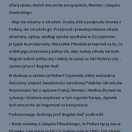
ofiarą spisku dwóch mocarstw europejskich, Niemiec i Związku
Sowieckiego.
– Więc nie mówmy o zdradzie. Osoba, która podpisała Umowę z
Petlurą, nie zdradziła go. Przeprosił i prawdopodobnie strona
ukraińska, sądząc według opisów spotkania w Szczypiornie,
przyjęła te przeprosiny. Marszałek Piłsudski przeprosił za to, co
zrobili jego przeciwnicy polityczni, więc żadnej zdrady nie było.
Wygrał realizm polityczny i należy to uznać za fakt historyczny –
zaznaczył prof. Bogdan Hud’.
W dyskusji uczestniczył Robert Czyżewski, który wskazał na
ówczesny stopień świadomości narodowej Polaków i Ukraińców.
Wspomniano też o wpływie Francji, Niemiec i Wielkiej Brytanii na
sytuację i działania wojskowe w tym regionie Europy, dążenie
tych mocarstw do hegemonii na kontynencie.
Podsumowując dyskusję prof. Bogdan Hud’ podkreślił:
– Kiedy mówimy o Związku Piłsudskiego, to Petlura łączy nas w
XX wieku, i nie warto pytać czy traktat ryski w 1920 r. był zdradą,