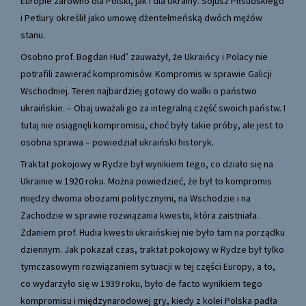
Europie zarówno dla Polski, jak i dla Ukrainy. Sojusz Piłsudskiego
i Petlury określił jako umowę dżentelmeńską dwóch mężów
stanu.
Osobno prof. Bogdan Hud’ zauważył, że Ukraińcy i Polacy nie
potrafili zawierać kompromisów. Kompromis w sprawie Galicji
Wschodniej. Teren najbardziej gotowy do walki o państwo
ukraińskie. – Obaj uważali go za integralną część swoich państw. I
tutaj nie osiągnęli kompromisu, choć były takie próby, ale jest to
osobna sprawa – powiedział ukraiński historyk.
Traktat pokojowy w Rydze był wynikiem tego, co działo się na
Ukrainie w 1920 roku. Można powiedzieć, że był to kompromis
między dwoma obozami politycznymi, na Wschodzie i na
Zachodzie w sprawie rozwiązania kwestii, która zaistniała.
Zdaniem prof. Hudia kwestii ukraińskiej nie było tam na porządku
dziennym. Jak pokazał czas, traktat pokojowy w Rydze był tylko
tymczasowym rozwiązaniem sytuacji w tej części Europy, a to,
co wydarzyło się w 1939 roku, było de facto wynikiem tego
kompromisu i międzynarodowej gry, kiedy z kolei Polska padła