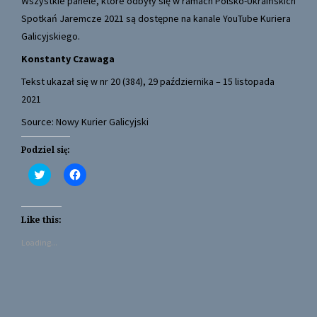
Wszystkie panele, które odbyły się w ramach Polsko-Ukraińskich
Spotkań Jaremcze 2021 są dostępne
na kanale YouTube Kuriera
Galicyjskiego
.
Konstanty Czawaga
Tekst ukazał się w nr 20 (384), 29 października – 15 listopada
2021
Source: Nowy Kurier Galicyjski
Podziel się:
C
C
l
l
i
i
c
c
k
k
t
t
Like this:
o
o
s
s
Loading...
h
h
a
a
r
r
e
e
o
o
n
n
T
F
w
a