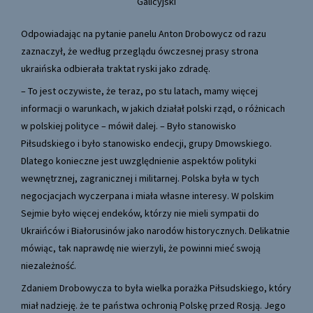
Galicyjski
Odpowiadając na pytanie panelu Anton Drobowycz od razu
zaznaczył, że według przeglądu ówczesnej prasy strona
ukraińska odbierała traktat ryski jako zdradę.
– To jest oczywiste, że teraz, po stu latach, mamy więcej
informacji o warunkach, w jakich działał polski rząd, o różnicach
w polskiej polityce – mówił dalej. – Było stanowisko
Piłsudskiego i było stanowisko endecji, grupy Dmowskiego.
Dlatego konieczne jest uwzględnienie aspektów polityki
wewnętrznej, zagranicznej i militarnej. Polska była w tych
negocjacjach wyczerpana i miała własne interesy. W polskim
Sejmie było więcej endeków, którzy nie mieli sympatii do
Ukraińców i Białorusinów jako narodów historycznych. Delikatnie
mówiąc, tak naprawdę nie wierzyli, że powinni mieć swoją
niezależność.
Zdaniem Drobowycza to była wielka porażka Piłsudskiego, który
miał nadzieję. że te państwa ochronią Polskę przed Rosją. Jego