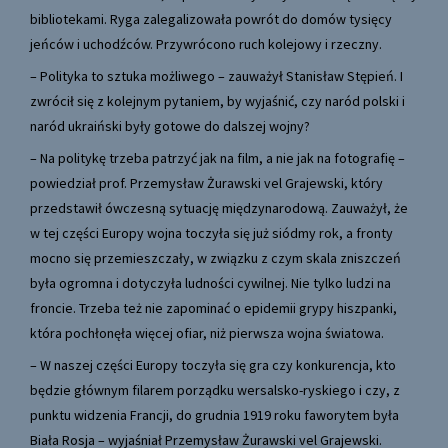
bibliotekami. Ryga zalegalizowała powrót do domów tysięcy
jeńców i uchodźców. Przywrócono ruch kolejowy i rzeczny.
– Polityka to sztuka możliwego – zauważył Stanisław Stępień. I
zwrócił się z kolejnym pytaniem, by wyjaśnić, czy naród polski i
naród ukraiński były gotowe do dalszej wojny?
– Na politykę trzeba patrzyć jak na film, a nie jak na fotografię –
powiedział prof. Przemysław Żurawski vel Grajewski, który
przedstawił ówczesną sytuację międzynarodową. Zauważył, że
w tej części Europy wojna toczyła się już siódmy rok, a fronty
mocno się przemieszczały, w związku z czym skala zniszczeń
była ogromna i dotyczyła ludności cywilnej. Nie tylko ludzi na
froncie. Trzeba też nie zapominać o epidemii grypy hiszpanki,
która pochłonęła więcej ofiar, niż pierwsza wojna światowa.
– W naszej części Europy toczyła się gra czy konkurencja, kto
będzie głównym filarem porządku wersalsko-ryskiego i czy, z
punktu widzenia Francji, do grudnia 1919 roku faworytem była
Biała Rosja – wyjaśniał Przemysław Żurawski vel Grajewski.