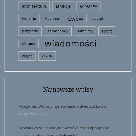
architektura
atrakcje
geografia
Lwów
historia
kuchnia
pociąg
przyroda
samochody
sport
samoloty
wiadomości
Ukraina
wojna
ZSRR
Najnowsze wpisy
Prezydent Wołodymyr Zełenski odwiedził Lwów
15 grudnia 2023
Stowarzyszenie Instytut Kresów Rzeczypospolitej
wyróżnił „Nowy Kurier Galicyjski”