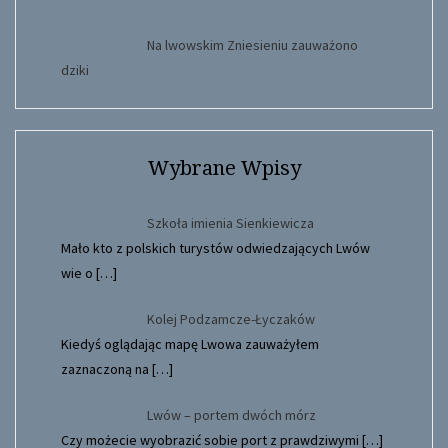
Na lwowskim Zniesieniu zauważono
dziki
Wybrane Wpisy
Szkoła imienia Sienkiewicza
Mało kto z polskich turystów odwiedzających Lwów
wie o
[…]
Kolej Podzamcze-Łyczaków
Kiedyś oglądając mapę Lwowa zauważyłem
zaznaczoną na
[…]
Lwów – portem dwóch mórz
Czy możecie wyobrazić sobie port z prawdziwymi
[…]