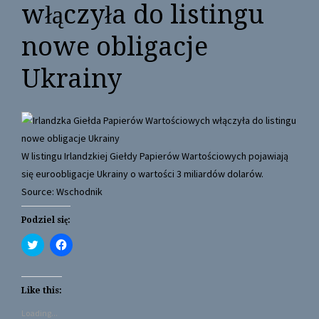
włączyła do listingu
nowe obligacje
Ukrainy
W listingu Irlandzkiej Giełdy Papierów Wartościowych pojawiają
się euroobligacje Ukrainy o wartości 3 miliardów dolarów.
Source: Wschodnik
Podziel się:
C
C
l
l
i
i
c
c
k
k
t
t
Like this:
o
o
s
s
Loading...
h
h