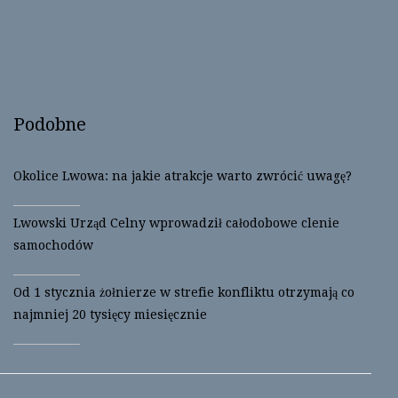
a
a
r
r
e
e
o
o
n
n
T
F
w
a
i
c
t
e
t
b
Podobne
e
o
r
o
(
k
O
(
p
O
Okolice Lwowa: na jakie atrakcje warto zwrócić uwagę?
e
p
n
e
s
n
i
s
Lwowski Urząd Celny wprowadził całodobowe clenie
n
i
n
n
samochodów
e
n
w
e
w
w
i
w
Od 1 stycznia żołnierze w strefie konfliktu otrzymają co
n
i
d
n
najmniej 20 tysięcy miesięcznie
o
d
w
o
)
w
)