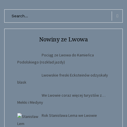
Search
for:
Searc
Nowiny ze Lwowa
Pociąg ze Lwowa do Kamieńca
Podolskiego (rozkład jazdy)
Lwowskie freski Ecksteinów odzyskały
blask
We Lwowie coraz więcej turystów z…
Mekki i Medyny
Rok Stanisława Lema we Lwowie