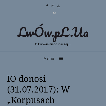
LwÓw.pL.Ua
O Lwowie nieco inaczej…
Menu
IO donosi
(31.07.2017): W
„Korpusach