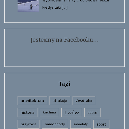
Wybrać się na narty… do Lwowa? Może
kiedyś taki
[…]
Jesteśmy na Facebooku…
Tagi
architektura
atrakcje
geografia
Lwów
historia
kuchnia
pociąg
przyroda
samochody
sport
samoloty