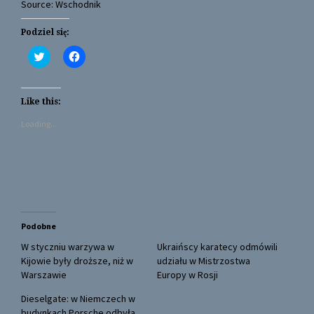
Source: Wschodnik
Podziel się:
C
C
l
l
i
i
c
c
k
k
t
t
Like this:
o
o
s
s
Loading...
h
h
a
a
r
r
e
e
o
o
n
n
T
F
w
a
i
c
t
e
t
b
Podobne
e
o
r
o
(
k
W styczniu warzywa w
Ukraińscy karatecy odmówili
O
(
Kijowie były droższe, niż w
udziału w Mistrzostwa
p
O
e
p
Warszawie
Europy w Rosji
n
e
s
n
Dieselgate: w Niemczech w
i
s
n
i
budynkach Porsche odbyła