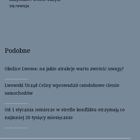
n
n
się rewizja
e
n
w
e
w
w
i
w
n
i
d
n
o
d
w
o
)
w
)
Podobne
Okolice Lwowa: na jakie atrakcje warto zwrócić uwagę?
Lwowski Urząd Celny wprowadził całodobowe clenie
samochodów
Od 1 stycznia żołnierze w strefie konfliktu otrzymają co
najmniej 20 tysięcy miesięcznie