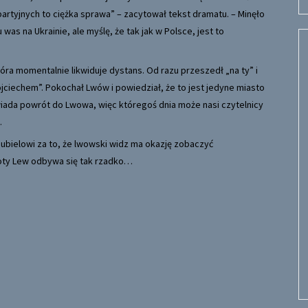
partyjnych to ciężka sprawa” – zacytował tekst dramatu. – Minęło
u was na Ukrainie, ale myślę, że tak jak w Polsce, jest to
óra momentalnie likwiduje dystans. Od razu przeszedł „na ty” i
ojciechem”. Pokochał Lwów i powiedział, że to jest jedyne miasto
ada powrót do Lwowa, więc któregoś dnia może nasi czytelnicy
.
Dubielowi za to, że lwowski widz ma okazję zobaczyć
łoty Lew odbywa się tak rzadko…