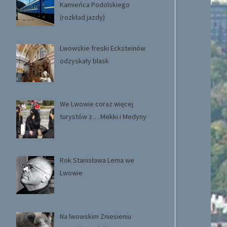
Kamieńca Podolskiego
(rozkład jazdy)
Lwowskie freski Ecksteinów
odzyskały blask
We Lwowie coraz więcej
turystów z… Mekki i Medyny
Rok Stanisława Lema we
Lwowie
Na lwowskim Zniesieniu