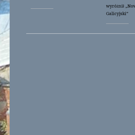
wyróżnił „No
Galicyjski”