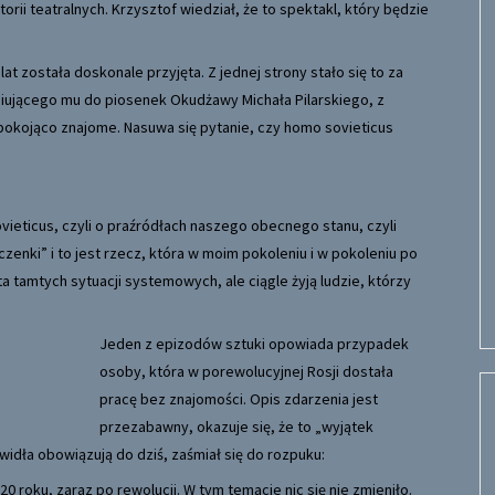
ii teatralnych. Krzysztof wiedział, że to spektakl, który będzie
t została doskonale przyjęta. Z jednej strony stało się to za
iującego mu do piosenek Okudżawy Michała Pilarskiego, z
epokojąco znajome. Nasuwa się pytanie, czy homo sovieticus
vieticus, czyli o praźródłach naszego obecnego stanu, czyli
zenki” i to jest rzecz, która w moim pokoleniu i w pokoleniu po
a tamtych sytuacji systemowych, ale ciągle żyją ludzie, którzy
Jeden z epizodów sztuki opowiada przypadek
osoby, która w porewolucyjnej Rosji dostała
pracę bez znajomości. Opis zdarzenia jest
przezabawny, okazuje się, że to „wyjątek
widła obowiązują do dziś, zaśmiał się do rozpuku:
1920 roku, zaraz po rewolucji. W tym temacie nic się nie zmieniło.