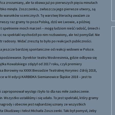
ca zrozumiany, ale ta obawa już po pierwszych pięciu minutach
zybko minęła. Zoszczenko, zwłaszcza jego pierwsze utwory, są
do warunków scenicznych. Tę warstwę literacką uważam za
erwszy raz gramy to poza Polską, dziś we Lwowie, a później
t spełnienie moich marzeń – mogę ludziom nieść radość, śmiech i
c na spektakl wychodził po nim rozbawiony, ale też pomyślał. Nie
tr radosny. Widać zresztą to było po reakcjach publiczności.
za jeszcze bardziej spontaniczne od reakcji widowni w Polsce.
espodziewanie. Dyrektor teatru Woskresinnia, gdzie odbywa się
ojtka Kowalskiego zdążył od 2017 roku, czyli premiery
a Borowiny na XXXIX Biesiadzie Teatralnej Horyniec-Zdrój 2018,
ce w IV edycji KARBIDKA Siemianowice Śląskie 2018 – jest to
 i zaproponował występ i było to dla nas miłe zaskoczenie.
 Wszystko ustaliliśmy i się udało. To jest spektakl, który gramy
 nagrody i obecnie jest najbardziej uznany ze wszystkich
ata Okudżawy i tekst Michaiła Zoszczenki. Taki był pomysł, żeby