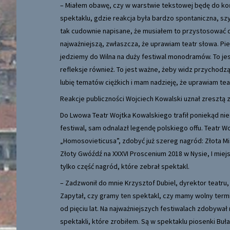
– Miałem obawę, czy w warstwie tekstowej będę do koń
spektaklu, gdzie reakcja była bardzo spontaniczna, s
tak cudownie napisane, że musiałem to przystosować 
najważniejszą, zwłaszcza, że uprawiam teatr słowa. Pi
jedziemy do Wilna na duży festiwal monodramów. To jes
refleksje również. To jest ważne, żeby widz przychodzą
lubię tematów ciężkich i mam nadzieję, że uprawiam tea
Reakcje publiczności Wojciech Kowalski uznał zresztą 
Do Lwowa Teatr Wojtka Kowalskiego trafił poniekąd ni
festiwal, sam odnalazł legendę polskiego offu. Teatr W
„Homosovieticusa”, zdobyć już szereg nagród: Złota Mis
Złoty Gwóźdź na XXXVI Proscenium 2018 w Nysie, I miejs
tylko część nagród, które zebrał spektakl.
– Zadzwonił do mnie Krzysztof Dubiel, dyrektor teatru,
Zapytał, czy gramy ten spektakl, czy mamy wolny termin.
od pięciu lat. Na najważniejszych festiwalach zdobywał
spektakli, które zrobiłem. Są w spektaklu piosenki Buł