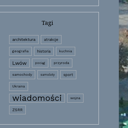
Tagi
architektura
atrakcje
historia
geografia
kuchnia
Lwów
przyroda
pociąg
samochody
sport
samoloty
Ukraina
wiadomości
wojna
ZSRR