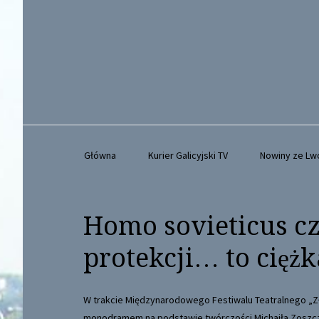
Główna
Kurier Galicyjski TV
Nowiny ze L
Homo sovieticus czy
protekcji… to cięż
W trakcie Międzynarodowego Festiwalu Teatralnego „Z
monodramem na podstawie twórczości Michaiła Zoszcze