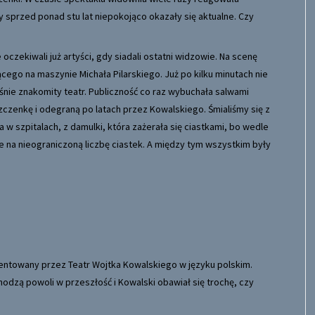
sprzed ponad stu lat niepokojąco okazały się aktualne. Czy
oczekiwali już artyści, gdy siadali ostatni widzowie. Na scenę
ącego na maszynie Michała Pilarskiego. Już po kilku minutach nie
śnie znakomity teatr. Publiczność co raz wybuchała salwami
czenkę i odegraną po latach przez Kowalskiego. Śmialiśmy się z
w szpitalach, z damulki, która zażerała się ciastkami, bo wedle
 na nieograniczoną liczbę ciastek. A między tym wszystkim były
entowany przez Teatr Wojtka Kowalskiego w języku polskim.
dzą powoli w przeszłość i Kowalski obawiał się trochę, czy