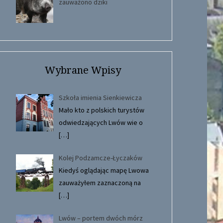
zauważono dziki
Wybrane Wpisy
Szkoła imienia Sienkiewicza
Mało kto z polskich turystów
odwiedzających Lwów wie o
[…]
Kolej Podzamcze-Łyczaków
Kiedyś oglądając mapę Lwowa
zauważyłem zaznaczoną na
[…]
Lwów – portem dwóch mórz