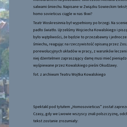
salwami śmiechu. Napisane w Związku Sowieckim teksty 
homo sovieticus ciągle w nas tkwi?
Teatr Woskresinnia był wypełniony po brzegi. Na scenie 
padło światło. Ujrzeliśmy Wojciecha Kowalskiego i pisz
było wątpliwości, że będzie to przezabawny i jednocze
śmiechu, reagując na rzeczywistość opisaną przez Zosz
porewolucyjnych układów w pracy, z warunków leczenia 
niej dżentelmen zapraszający damę musi mieć pieniądze
wyśpiewane przez Kowalskiego pieśni Okudżawy.
fot. z archiwum Teatru Wojtka Kowalskiego
Spektakl pod tytułem „Homosovieticus” został zaprez
Czasy, gdy we Lwowie wszyscy znali polszczyznę, odcho
tekst zostanie zrozumiały: