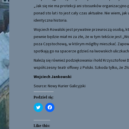
„Jak się nie ma protekcji ani stosunków organizacyjno-
ponad sto lat i to jest cały czas aktualne. Nie wiem, jak 
identyczna historia.
Wojciech Kowalski jest prywatnie przeuroczą osobą, kt
pewnie będzie miał mi za złe, że w tym tekście jest „W
poza Częstochową, w którym mógłby mieszkać. Zapowi
spotkają go na spacerze gdzieś na lwowskich uliczkach
Należą się również podziękowania i hołd Krzysztofowi 
współczesny teatr offowy z Polski. Szkoda tylko, że Z
Wojciech Jankowski
Source: Nowy Kurier Galicyjski
Podziel się:
C
C
l
l
i
i
c
c
k
k
t
t
Like this: