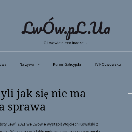
LwÓw.pL.Ua
O Lwowie nieco inaczej…
wowa
Na żywo
Kurier Galicyjski
TV POLwowsku
Se
li jak się nie ma
fo
ka sprawa
łoty Lew” 2021 we Lwowie wystąpił Wojciech Kowalski z
nki. W czasie spektaklu widownia wiele razy reagowała