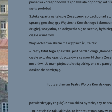
piosenka korespondowała i pozwalała odpocząć od histor
się tu podobał.
Sztuka oparta na tekście Zoszczenki sprzed ponad stu la
sprawą genialnej gry Wojciecha Kowalskiego i akompan
drugiej, wszystko, co odbywało się na scenie, było ni
ciągle w nas tkwi.
Wojciech Kowalski nie ma wątpliwości, że tak:
– Pełny tytuł tego spektaklu jest bardzo długi „Homoso
ciągle aktualny opis obyczajów z czasów Michaiła Zoszc
mnie tkwi. Ja mam piętnastoletnią córkę, ona nie pamięt
doskonale pamiętają.
fot. z archiwum Teatru Wojtka Kowalskiego
potwierdzający regułę”. Kowalski na pytanie, czy te pra
– Tu jest ciągle tak, jak było. To jest tekst napisany w 