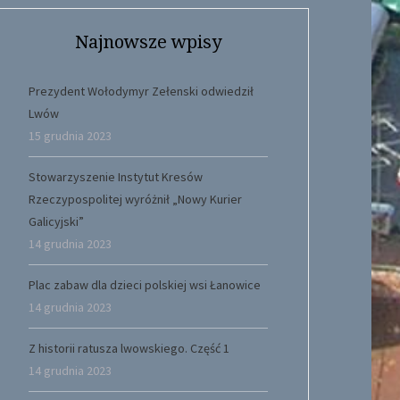
Najnowsze wpisy
Prezydent Wołodymyr Zełenski odwiedził
Lwów
15 grudnia 2023
Stowarzyszenie Instytut Kresów
Rzeczypospolitej wyróżnił „Nowy Kurier
Galicyjski”
14 grudnia 2023
Plac zabaw dla dzieci polskiej wsi Łanowice
14 grudnia 2023
Z historii ratusza lwowskiego. Część 1
14 grudnia 2023