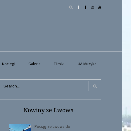
Noclegi
Galeria
Filmiki
UA Muzyka
arch
r:
Search
Nowiny ze Lwowa
Pociąg ze Lwowa do