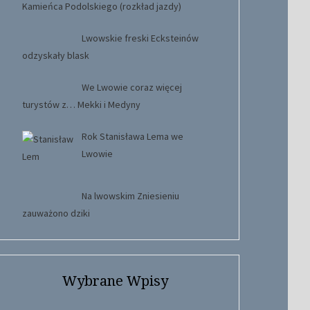
Kamieńca Podolskiego (rozkład jazdy)
Lwowskie freski Ecksteinów
odzyskały blask
We Lwowie coraz więcej
turystów z… Mekki i Medyny
Rok Stanisława Lema we
Lwowie
Na lwowskim Zniesieniu
zauważono dziki
Wybrane Wpisy