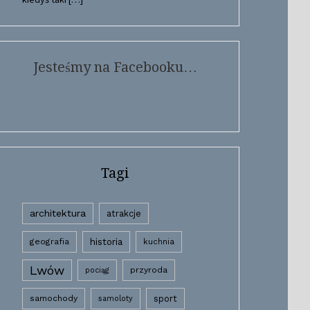
Jesteśmy na Facebooku…
Tagi
architektura
atrakcje
historia
geografia
kuchnia
Lwów
przyroda
pociąg
samochody
sport
samoloty