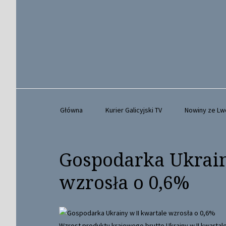
Główna
Kurier Galicyjski TV
Nowiny ze L
Gospodarka Ukrain
wzrosła o 0,6%
Wzrost produktu krajowego brutto Ukrainy w II kwarta