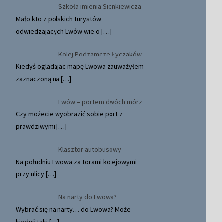
Szkoła imienia Sienkiewicza
Mało kto z polskich turystów
odwiedzających Lwów wie o
[…]
Kolej Podzamcze-Łyczaków
Kiedyś oglądając mapę Lwowa zauważyłem
zaznaczoną na
[…]
Lwów – portem dwóch mórz
Czy możecie wyobrazić sobie port z
prawdziwymi
[…]
Klasztor autobusowy
Na południu Lwowa za torami kolejowymi
przy ulicy
[…]
Na narty do Lwowa?
Wybrać się na narty… do Lwowa? Może
kiedyś taki
[…]