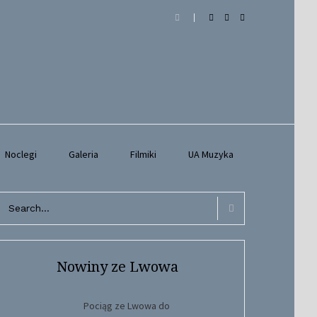
Noclegi
Galeria
Filmiki
UA Muzyka
arch
r:
Search
Nowiny ze Lwowa
Pociąg ze Lwowa do