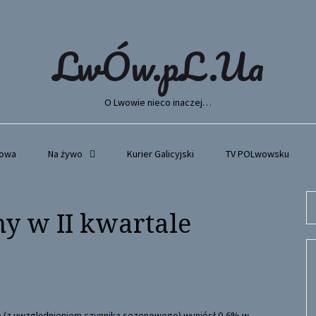
LwÓw.pL.Ua
O Lwowie nieco inaczej…
wowa
Na żywo
Kurier Galicyjski
TV POLwowsku
Se
y w II kwartale
fo
le (z uwzględnieniem czynnika sezonowego) wyniósł 0,6% w