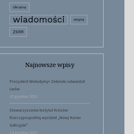
Ukraina
wiadomości
wojna
ZSRR
Najnowsze wpisy
Prezydent Wołodymyr Zełenski odwiedził
Lwów
15 grudnia 2023
Stowarzyszenie Instytut Kresów
Rzeczypospolitej wyróżnił „Nowy Kurier
Galicyjski”
14 grudnia 2023