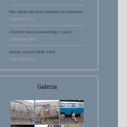
Plac zabaw dla dzieci polskiej wsi Łanowice
14 grudnia 2023
Z historii ratusza lwowskiego. Część 1
14 grudnia 2023
Henryk Jarecki (1846–1918)
14 grudnia 2023
Galeria