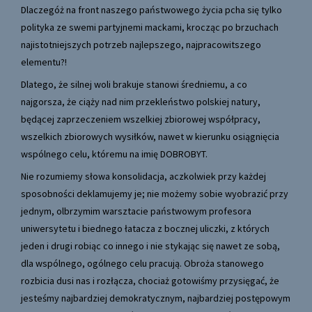
Dlaczegóż na front naszego państwowego życia pcha się tylko
polityka ze swemi partyjnemi mackami, krocząc po brzuchach
najistotniejszych potrzeb najlepszego, najpracowitszego
elementu?!
Dlatego, że silnej woli brakuje stanowi średniemu, a co
najgorsza, że ciąży nad nim przekleństwo polskiej natury,
będącej zaprzeczeniem wszelkiej zbiorowej współpracy,
wszelkich zbiorowych wysiłków, nawet w kierunku osiągnięcia
wspólnego celu, któremu na imię DOBROBYT.
Nie rozumiemy słowa konsolidacja, aczkolwiek przy każdej
sposobności deklamujemy je; nie możemy sobie wyobrazić przy
jednym, olbrzymim warsztacie państwowym profesora
uniwersytetu i biednego łatacza z bocznej uliczki, z których
jeden i drugi robiąc co innego i nie stykając się nawet ze sobą,
dla wspólnego, ogólnego celu pracują. Obroża stanowego
rozbicia dusi nas i rozłącza, chociaż gotowiśmy przysięgać, że
jesteśmy najbardziej demokratycznym, najbardziej postępowym