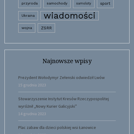
przyroda
samochody
sport
samoloty
wiadomości
Ukraina
wojna
ZSRR
Najnowsze wpisy
Prezydent Wołodymyr Zełenski odwiedził Lwów
15 grudnia 2023
Stowarzyszenie Instytut Kresów Rzeczypospolitej
wyróżnił „Nowy Kurier Galicyjski”
14 grudnia 2023
Plac zabaw dla dzieci polskiej wsi Łanowice