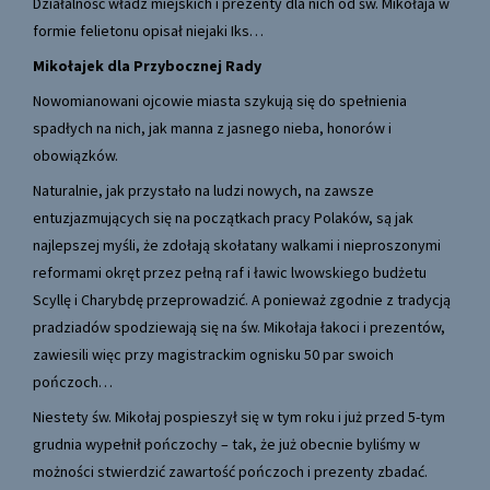
Działalność władz miejskich i prezenty dla nich od św. Mikołaja w
formie felietonu opisał niejaki Iks…
Mikołajek dla Przybocznej Rady
Nowomianowani ojcowie miasta szykują się do spełnienia
spadłych na nich, jak manna z jasnego nieba, honorów i
obowiązków.
Naturalnie, jak przystało na ludzi nowych, na zawsze
entuzjazmujących się na początkach pracy Polaków, są jak
najlepszej myśli, że zdołają skołatany walkami i nieproszonymi
reformami okręt przez pełną raf i ławic lwowskiego budżetu
Scyllę i Charybdę przeprowadzić. A ponieważ zgodnie z tradycją
pradziadów spodziewają się na św. Mikołaja łakoci i prezentów,
zawiesili więc przy magistrackim ognisku 50 par swoich
pończoch…
Niestety św. Mikołaj pospieszył się w tym roku i już przed 5-tym
grudnia wypełnił pończochy – tak, że już obecnie byliśmy w
możności stwierdzić zawartość pończoch i prezenty zbadać.