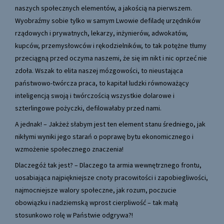
naszych społecznych elementów, a jakością na pierwszem.
Wyobraźmy sobie tylko w samym Lwowie defiladę urzędników
rządowych i prywatnych, lekarzy, inżynierów, adwokatów,
kupców, przemysłowców i rękodzielników, to tak potężne tłumy
przeciągną przed oczyma naszemi, że się im nikt i nic oprzeć nie
zdoła. Wszak to elita naszej mózgowości, to nieustająca
państwowo-twórcza praca, to kapitał ludzki równoważący
inteligencją swoją i twórczością wszystkie dolarowe i
szterlingowe pożyczki, defilowałaby przed nami.
A jednak! – Jakżeż słabym jest ten element stanu średniego, jak
nikłymi wyniki jego starań o poprawę bytu ekonomicznego i
wzmożenie społecznego znaczenia!
Dlaczegóż tak jest? – Dlaczego ta armia wewnętrznego frontu,
uosabiająca najpiękniejsze cnoty pracowi­tości i zapobiegliwości,
najmocniejsze walory społeczne, jak rozum, poczucie
obowiązku i nadziemską wprost cierpliwość – tak małą
stosunkowo rolę w Państwie odgrywa?!