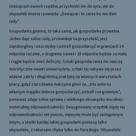
miesiącach swoich rządów, przychodzi nie do ojca, ale do
obywateli miasta i powiada: „Dawajcie i to zaraz bo nie dam
rady”.
Gospodarka gminna, to taka sama, jak gospodarka prywatna.
Jeden daje sobie radę, przewiduje na przyszłość, jest
zapobiegliwy i oszczędny i potrafi gospodarzyć w granicach 14
miljonów rocznie, a drugiemu nawet i 28 miljonów będzie za mało
i ciągle będzie mieć deficyty. Sztuki gospodarzenia nie nauczą
teoretycznie nawet uniwersytety, sztuki tej nabywa się przez
własne zalety i długoletnią praktykę na własnych warsztatach
pracy, gdyż starodawna maksyma głosi że, „kto umie na
własnym majątku dobrze gospodarzyć, potrafi i na gminnym”,
ponieważ zdaje sobie sprawę z wielkiego obowiązku moralnej i
materialnej odpowiedzialności. Desygnowany urzędnik nigdy tej
odpowiedzialności nie ponosi, najwyżej może być zastąpionym
innym, a skutki każdej takiej gospodarki poniosą tylko
obywatele, z rekursem chyba tylko do Pana Bogu. Obywatele