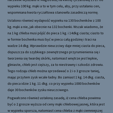
wypieku 100 kg. mąki a to w tym celu, aby, przy ustalaniu cen,
wspomniana kwota ryczałtowa stanowiła zasadniczą normę.
Ustalono również wydajność wypieku na 130 bochenków z 100
kg. mąki a nie, jak obecnie na 132 bochenki. Wszak wiadomo, że
na 1 kg chleba musi pójść do pieca 1 kg. i 14dkg ciasta; ciasto to
w formie bochenka musi być w piecu całą godzinę i traci na
wadze 14 dkg. Wprawdzie nieuczciwy daje mniej ciasta do pieca,
dopuszcza do szybkiego zewnętrznego przyrumienienia się i
tworzenia się twardej skórki, natomiast wnętrze jest lepkie,
gliniaste, chleb jest cięższy, za to niestrawny i szkodzi zdrowiu.
Tego rodzaju chleb można sprzedawać o 2 i o 3 grosze taniej,
mając przytem zysk wcale ładny. Bo zamiast 1 kg. 14 dkg. ciasta,
do pieca idzie 1 kg. 11 dkg. co przy wypieku 1000 bochenków
daje 30 bochenków zysku nieuczciwego.
Pogwałcono również ustaloną zasadę, iż cena chleba powinna
być o 2 grosze wyższa od ceny mąki chlebowej jasnej, która jest
w wypieku sporsza, natomiast cena chleba z mąki ciemniejszej