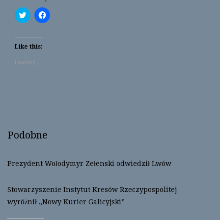
C
C
l
l
i
i
c
c
k
k
t
t
Like this:
o
o
s
s
Loading...
h
h
a
a
r
r
e
e
o
o
n
n
T
F
w
a
i
c
t
e
t
b
Podobne
e
o
r
o
(
k
O
(
p
O
Prezydent Wołodymyr Zełenski odwiedził Lwów
e
p
n
e
s
n
i
s
Stowarzyszenie Instytut Kresów Rzeczypospolitej
n
i
n
n
wyróżnił „Nowy Kurier Galicyjski”
e
n
w
e
w
w