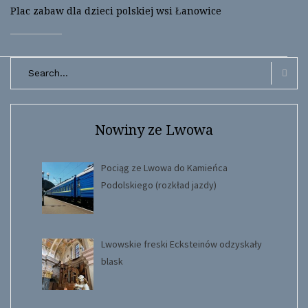
i
w
Plac zabaw dla dzieci polskiej wsi Łanowice
n
i
d
n
o
d
w
o
)
w
)
Search
for:
Searc
Nowiny ze Lwowa
Pociąg ze Lwowa do Kamieńca
Podolskiego (rozkład jazdy)
Lwowskie freski Ecksteinów odzyskały
blask