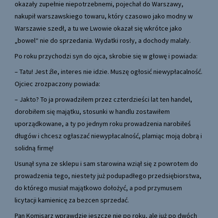
okazały zupełnie niepotrzebnemi, pojechał do Warszawy,
nakupił warszawskiego towaru, który czasowo jako modny w
Warszawie szedł, a tu we Lwowie okazał się wkrótce jako
„bowel“ nie do sprzedania. Wydatki rosły, a dochody malały.
Po roku przychodzi syn do ojca, skrobie się w głowę i powiada:
– Tatu! Jest źle, interes nie idzie. Muszę ogłosić niewypłacalność.
Ojciec zrozpaczony powiada:
– Jakto? To ja prowadziłem przez czterdzieści lat ten handel,
dorobiłem się majątku, stosunki w handlu zostawiłem
uporządkowane, a ty po jednym roku prowadzenia narobiłeś
długów i chcesz ogłaszać niewypłacalność, plamiąc moją dobrą i
solidną firmę!
Usunął syna ze sklepu i sam starowina wziął się z powrotem do
prowadzenia tego, niestety już podupadłego przedsiębiorstwa,
do którego musiał majątkowo dołożyć, a pod przymusem
licytacji kamienicę za bezcen sprzedać.
Pan Komisarz wprawdzie jeszcze nie po roku, ale już po dwóch