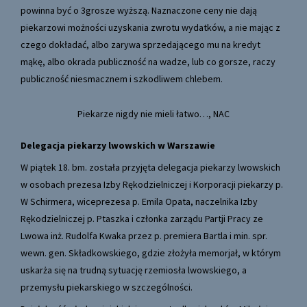
powinna być o 3gro­sze wyższą. Naznaczone ceny nie dają
piekarzowi możności uzyskania zwrotu wydatków, a nie mając z
czego dokładać, albo zarywa sprzedającego mu na kredyt
mąkę, albo okrada publiczność na wadze, lub co gorsze, raczy
publiczność niesmacznem i szkodliwem chlebem.
Piekarze nigdy nie mieli łatwo…, NAC
Delegacja piekarzy lwowskich w Warszawie
W piątek 18. bm. została przyjęta delegacja piekarzy lwowskich
w osobach prezesa Izby Rękodzielniczej i Korporacji piekarzy p.
W Schirmera, wiceprezesa p. Emila Opata, naczelnika Izby
Rękodzielniczej p. Ptaszka i członka zarządu Partji Pracy ze
Lwowa inż. Rudolfa Kwaka przez p. premiera Bartla i min. spr.
wewn. gen. Składkowskiego, gdzie złożyła memorjał, w którym
uskarża się na trudną sytuację rzemiosła lwowskiego, a
przemysłu piekarskiego w szczególności.