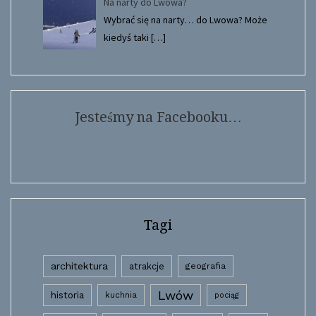
Na narty do Lwowa?
Wybrać się na narty… do Lwowa? Może
kiedyś taki
[…]
Jesteśmy na Facebooku…
Tagi
architektura
atrakcje
geografia
Lwów
historia
kuchnia
pociąg