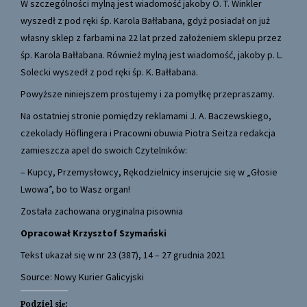
W szczególności mylną jest wiadomość jakoby O. T. Winkler
wyszedł z pod ręki śp. Karola Bałłabana, gdyż posiadał on już
własny sklep z farbami na 22 lat przed założeniem sklepu przez
śp. Karola Bałłabana. Również mylną jest wiadomość, jakoby p. L.
Solecki wyszedł z pod ręki śp. K. Bałłabana.
Powyższe niniejszem prostujemy i za pomyłkę przepraszamy.
Na ostatniej stronie pomiędzy reklamami J. A. Baczewskiego,
czekolady Höflingera i Pracowni obuwia Piotra Seitza redakcja
zamieszcza apel do swoich Czytelników:
– Kupcy, Przemysłowcy, Rękodzielnicy inserujcie się w „Głosie
Lwowa”, bo to Wasz organ!
Została zachowana oryginalna pisownia
Opracował Krzysztof Szymański
Tekst ukazał się w nr 23 (387), 14 – 27 grudnia 2021
Source: Nowy Kurier Galicyjski
Podziel się: