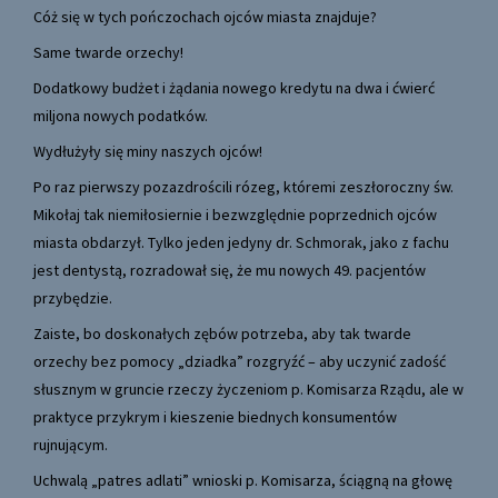
Cóż się w tych pończochach ojców miasta znajduje?
Same twarde orzechy!
Dodatkowy budżet i żądania nowego kredytu na dwa i ćwierć
miljona nowych podatków.
Wydłużyły się miny naszych ojców!
Po raz pierwszy pozazdrościli rózeg, któremi zeszłoroczny św.
Mikołaj tak niemiłosiernie i bezwzględnie poprzednich ojców
miasta obdarzył. Tylko jeden jedyny dr. Schmorak, jako z fachu
jest dentystą, rozradował się, że mu nowych 49. pacjentów
przybędzie.
Zaiste, bo doskonałych zębów potrzeba, aby tak twarde
orzechy bez pomocy „dziadka” rozgryźć – aby uczynić zadość
słusznym w gruncie rzeczy życzeniom p. Komisarza Rządu, ale w
praktyce przykrym i kieszenie biednych konsumentów
rujnującym.
Uchwalą „patres adlati” wnioski p. Komisarza, ściągną na głowę