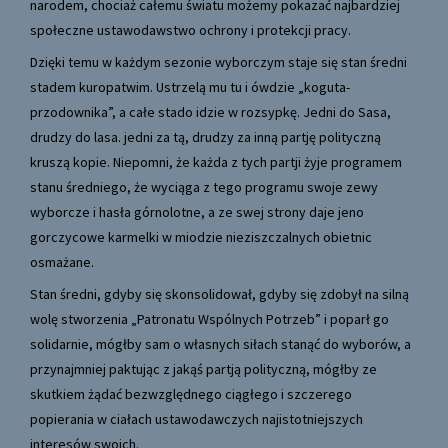
narodem, chociaż całemu światu możemy pokazać najbardziej
społeczne ustawodawstwo ochrony i protekcji pracy.
Dzięki temu w każdym sezonie wyborczym staje się stan średni
stadem kuropatwim. Ustrzelą mu tu i ówdzie „koguta-
przodownika”, a całe stado idzie w rozsypkę. Jedni do Sasa,
drudzy do lasa. jedni za tą, drudzy za inną partję polityczną
kruszą kopie. Niepomni, że każda z tych partji żyje programem
stanu średniego, że wyciąga z tego programu swoje zewy
wyborcze i hasła górnolotne, a ze swej strony daje jeno
gorczycowe karmelki w miodzie nieziszczalnych obietnic
osmażane.
Stan średni, gdyby się skonsolidował, gdyby się zdobył na silną
wolę stworzenia „Patronatu Wspólnych Potrzeb” i poparł go
solidarnie, mógłby sam o własnych siłach stanąć do wyborów, a
przynajmniej paktując z jakąś partją polityczną, mógłby ze
skutkiem żądać bezwzględnego ciągłego i szczerego
popierania w ciałach ustawodawczych najistotniejszych
interesów swoich.