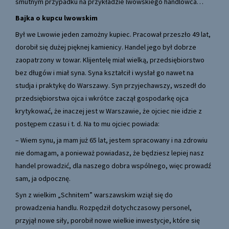
smutnym przypadku na przykładzie lwowskiego handlowca…
Bajka o kupcu lwowskim
Był we Lwowie jeden zamożny kupiec. Pracował przeszło 49 lat,
dorobił się dużej pięknej kamienicy. Handel jego był dobrze
zaopatrzony w towar. Klijentelę miał wielką, przedsiębiorstwo
bez długów i miał syna. Syna kształcił i wysłał go nawet na
studja i praktykę do Warszawy. Syn przyjechawszy, wszedł do
przedsiębiorstwa ojca i wkrótce zaczął gospodarkę ojca
krytykować, że inaczej jest w Warszawie, że ojciec nie idzie z
postępem czasu i t. d. Na to mu ojciec powiada:
– Wiem synu, ja mam już 65 lat, jestem spracowany i na zdrowiu
nie domagam, a ponieważ powiadasz, że będziesz lepiej nasz
handel prowadzić, dla naszego dobra wspólnego, więc prowadź
sam, ja odpocznę.
Syn z wielkim „Schnitem” warszawskim wziął się do
prowadzenia handlu. Rozpędził dotychczasowy personel,
przyjął nowe siły, porobił nowe wielkie inwestycje, które się