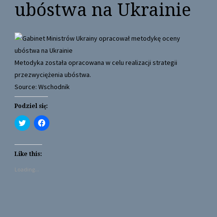
ubóstwa na Ukrainie
Metodyka została opracowana w celu realizacji strategii
przezwyciężenia ubóstwa.
Source: Wschodnik
Podziel się:
C
C
l
l
i
i
c
c
k
k
t
t
Like this:
o
o
s
s
Loading...
h
h
a
a
r
r
e
e
o
o
n
n
T
F
w
a