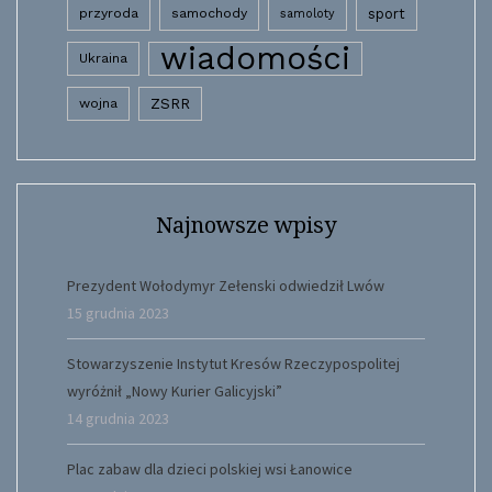
przyroda
samochody
sport
samoloty
wiadomości
Ukraina
wojna
ZSRR
Najnowsze wpisy
Prezydent Wołodymyr Zełenski odwiedził Lwów
15 grudnia 2023
Stowarzyszenie Instytut Kresów Rzeczypospolitej
wyróżnił „Nowy Kurier Galicyjski”
14 grudnia 2023
Plac zabaw dla dzieci polskiej wsi Łanowice