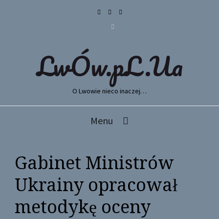
LwÓw.pL.Ua
O Lwowie nieco inaczej…
Menu
Gabinet Ministrów
Ukrainy opracował
metodykę oceny