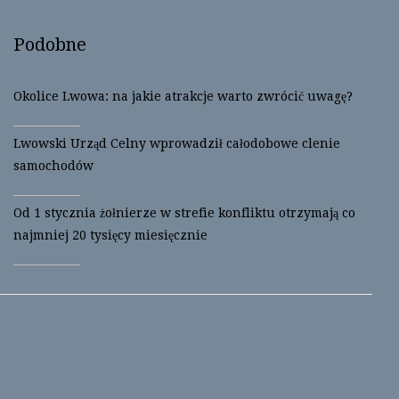
i
c
t
e
t
b
Podobne
e
o
r
o
(
k
O
(
p
O
Okolice Lwowa: na jakie atrakcje warto zwrócić uwagę?
e
p
n
e
s
n
i
s
Lwowski Urząd Celny wprowadził całodobowe clenie
n
i
n
n
samochodów
e
n
w
e
w
w
i
w
Od 1 stycznia żołnierze w strefie konfliktu otrzymają co
n
i
d
n
najmniej 20 tysięcy miesięcznie
o
d
w
o
)
w
)