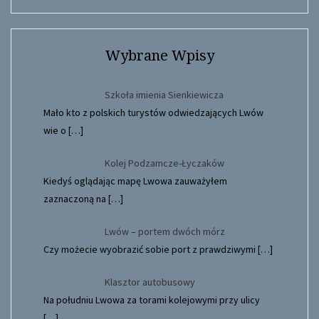
Wybrane Wpisy
Szkoła imienia Sienkiewicza
Mało kto z polskich turystów odwiedzających Lwów
wie o
[…]
Kolej Podzamcze-Łyczaków
Kiedyś oglądając mapę Lwowa zauważyłem
zaznaczoną na
[…]
Lwów – portem dwóch mórz
Czy możecie wyobrazić sobie port z prawdziwymi
[…]
Klasztor autobusowy
Na południu Lwowa za torami kolejowymi przy ulicy
[…]