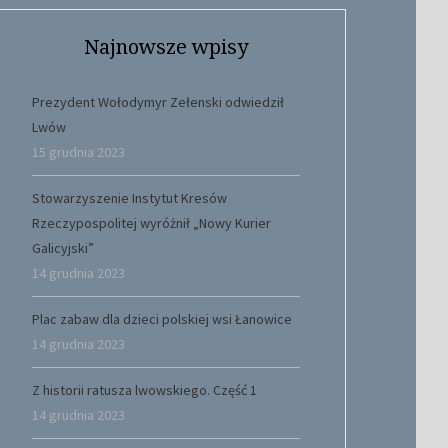
Najnowsze wpisy
Prezydent Wołodymyr Zełenski odwiedził
Lwów
15 grudnia 2023
Stowarzyszenie Instytut Kresów
Rzeczypospolitej wyróżnił „Nowy Kurier
Galicyjski”
14 grudnia 2023
Plac zabaw dla dzieci polskiej wsi Łanowice
14 grudnia 2023
Z historii ratusza lwowskiego. Część 1
14 grudnia 2023