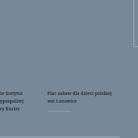
e Instytut
Plac zabaw dla dzieci polskiej
ypospolitej
wsi Łanowice
wy Kurier