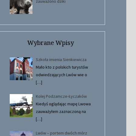
zauważono dziki
Wybrane Wpisy
Szkoła imienia Sienkiewicza
Mało kto z polskich turystów
odwiedzających Lwów wie o
[…]
Kolej Podzamcze-Łyczaków
Kiedyś oglądając mapę Lwowa
zauważyłem zaznaczoną na
[…]
Lwów – portem dwóch mórz