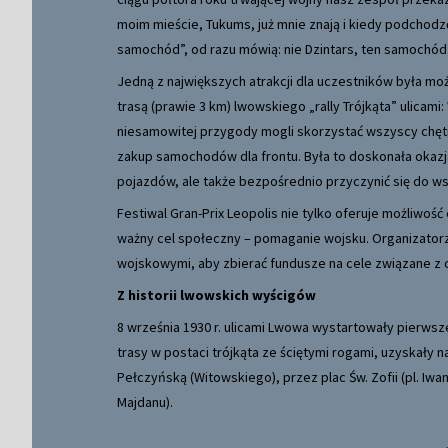
moim mieście, Tukums, już mnie znają i kiedy podchodzę
samochód”, od razu mówią: nie Dzintars, ten samochód 
Jedną z największych atrakcji dla uczestników była m
trasą (prawie 3 km) lwowskiego „rally Trójkąta” ulicami:
niesamowitej przygody mogli skorzystać wszyscy chętni
zakup samochodów dla frontu. Była to doskonała okazj
pojazdów, ale także bezpośrednio przyczynić się do wsp
Festiwal Gran-Prix Leopolis nie tylko oferuje możliwość
ważny cel społeczny – pomaganie wojsku. Organizatorz
wojskowymi, aby zbierać fundusze na cele związane z o
Z historii lwowskich wyścigów
8 września 1930 r. ulicami Lwowa wystartowały pierws
trasy w postaci trójkąta ze ściętymi rogami, uzyskały 
Pełczyńską (Witowskiego), przez plac Św. Zofii (pl. Iw
Majdanu).