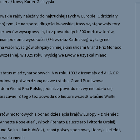
nierz / Nowy Kurier Galicyjski
owskie rajdy należały do najtrudniejszych w Europie. Odróżniały
co) tym, że na sporej długości lwowskiej trasy występowały tory
ierowców wyścigowych, to z powodu tych 800 metrów torów,
zmian poziomu wysokości (8% wzdłuż Kadeckiej) wyścigi nie
 na wzór wyścigów okrężnych miejskimi ulicami Grand Prix Monaco
 wcześniej, w 1929 roku. Wyścig we Lwowie uzyskał miano
.
status międzynarodowych. A w roku 1932 otrzymały od А.І.A.C.R.
odowej) potwierdzoną nazwę i status Grand Prix Lwowa.
dem Grand Prix Polski, jednak z powodu nazwy nie udało się
rszawie. Z tego też powodu do historii wszedł właśnie Wielki
tów motorowych z ponad dziesięciu krajów Europy – z Niemiec
 Annette Rose-Itier), Włoch (Renato Balestrero i Vittoria Orsini),
runo Sojka i Jan Kubiček), znani polscy sportowcy Henryk Liefeldt,
 wielu innych.