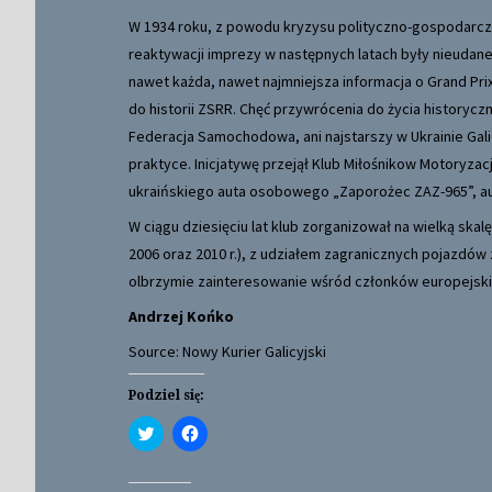
W 1934 roku, z powodu kryzysu polityczno-gospodarcz
reaktywacji imprezy w następnych latach były nieudane.
nawet każda, nawet najmniejsza informacja o Grand Pr
do historii ZSRR. Chęć przywrócenia do życia historyczn
Federacja Samochodowa, ani najstarszy w Ukrainie Gali
praktyce. Inicjatywę przejął Klub Miłośnikow Motoryz
ukraińskiego auta osobowego „Zaporożec ZAZ-965”, 
W ciągu dziesięciu lat klub zorganizował na wielką ska
2006 oraz 2010 r.), z udziałem zagranicznych pojazdów
olbrzymie zainteresowanie wśród członków europejsk
Andrzej Końko
Source: Nowy Kurier Galicyjski
Podziel się:
C
C
l
l
i
i
c
c
k
k