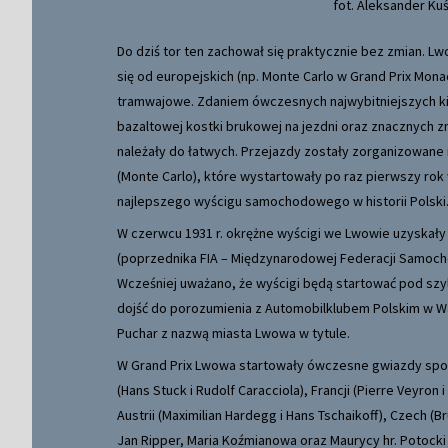
fot. Aleksander Kuś
Do dziś tor ten zachował się praktycznie bez zmian. Lw
się od europejskich (np. Monte Carlo w Grand Prix Mona
tramwajowe. Zdaniem ówczesnych najwybitniejszych k
bazaltowej kostki brukowej na jezdni oraz znacznych 
należały do łatwych. Przejazdy zostały zorganizowane
(Monte Carlo), które wystartowały po raz pierwszy rok
najlepszego wyścigu samochodowego w historii Polski
W czerwcu 1931 r. okrężne wyścigi we Lwowie uzyskały 
(poprzednika FIA – Międzynarodowej Federacji Samoch
Wcześniej uważano, że wyścigi będą startować pod szyl
dojść do porozumienia z Automobilklubem Polskim w Wa
Puchar z nazwą miasta Lwowa w tytule.
W Grand Prix Lwowa startowały ówczesne gwiazdy spor
(Hans Stuck i Rudolf Caracciola), Francji (Pierre Veyron i
Austrii (Maximilian Hardegg i Hans Tschaikoff), Czech (B
Jan Ripper, Maria Koźmianowa oraz Maurycy hr. Potocki i