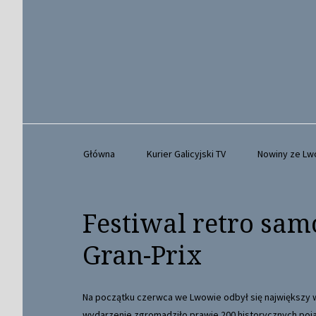
Główna
Kurier Galicyjski TV
Nowiny ze L
Festiwal retro sa
Gran-Prix
Na początku czerwca we Lwowie odbył się największy w
wydarzenie zgromadziło prawie 200 historycznych poja