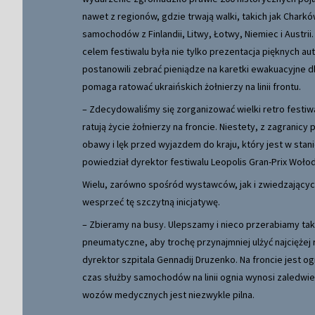
nawet z regionów, gdzie trwają walki, takich jak Chark
samochodów z Finlandii, Litwy, Łotwy, Niemiec i Austri
celem festiwalu była nie tylko prezentacja pięknych au
postanowili zebrać pieniądze na karetki ewakuacyjne d
pomaga ratować ukraińskich żołnierzy na linii frontu.
– Zdecydowaliśmy się zorganizować wielki retro festiw
ratują życie żołnierzy na froncie. Niestety, z zagranic
obawy i lęk przed wyjazdem do kraju, który jest w stanie
powiedział dyrektor festiwalu Leopolis Gran-Prix Woło
Wielu, zarówno spośród wystawców, jak i zwiedzających
wesprzeć tę szczytną inicjatywę.
– Zbieramy na busy. Ulepszamy i nieco przerabiamy ta
pneumatyczne, aby trochę przynajmniej ulżyć najciężej
dyrektor szpitala Gennadij Druzenko. Na froncie jest
czas służby samochodów na linii ognia wynosi zaledwie 
wozów medycznych jest niezwykle pilna.