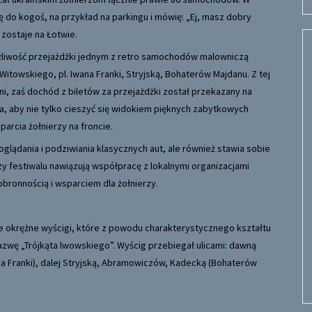
 do kogoś, na przykład na parkingu i mówię: „Ej, masz dobry
zostaje na Łotwie.
ożliwość przejażdżki jednym z retro samochodów malowniczą
 Witowskiego, pl. Iwana Franki, Stryjską, Bohaterów Majdanu. Z tej
, zaś dochód z biletów za przejażdżki został przekazany na
a, aby nie tylko cieszyć się widokiem pięknych zabytkowych
arcia żołnierzy na froncie.
 oglądania i podziwiania klasycznych aut, ale również stawia sobie
y festiwalu nawiązują współpracę z lokalnymi organizacjami
bronnością i wsparciem dla żołnierzy.
ze okrężne wyścigi, które z powodu charakterystycznego kształtu
nazwę „Trójkąta lwowskiego”. Wyścig przebiegał ulicami: dawną
ana Franki), dalej Stryjską, Abramowiczów, Kadecką (Bohaterów