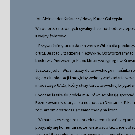
fot. Aleksander Kuśnierz / Nowy Kurier Galicyjski
Wśród prezentowanych cywilnych samochodów z epoki 
II wojny światowej.
– Przywieźliśmy tu dokładną wersję Willisa dla piecho
drutu. Jest to urządzenie niezwykłe. Odtworzyliśmy 
Noskow z Pierwszego Klubu Motoryzacyjnego w Kijowi
Jeszcze jeden Willis należy do lwowskiego miłośnika r
się do eksploatacji i mogłoby wykonywać zadania w wojs
młodszego UAZa, który służy teraz lwowskiej brygadz
Podczas festiwalu goście mieli również okazję spotkać 
Rozmiłowany w starych samochodach Dzintars z Tukums
żołnierzom dostarczając samochody na front.
– W marcu zeszłego roku przekazałem ukraińskiej armi
posypały się komentarze, że wiele osób też chce dołą
ciągu półtora roku trwającej wojny nasz zespół przek