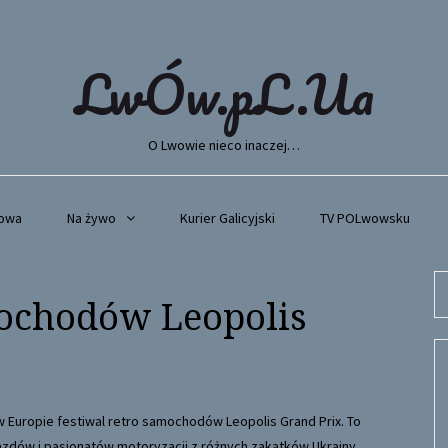
LwÓw.pL.Ua
O Lwowie nieco inaczej…
wowa
Na żywo
Kurier Galicyjski
TV POLwowsku
Se
mochodów Leopolis
fo
 Europie festiwal retro samochodów Leopolis Grand Prix. To
zdów i pasjonatów motoryzacji z różnych zakątków Ukrainy,