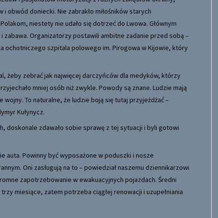
ów i obwód doniecki. Nie zabrakło miłośników starych
i. Polakom, niestety nie udało się dotrzeć do Lwowa. Głównym
t i zabawa. Organizatorzy postawili ambitne zadanie przed sobą –
la ochotniczego szpitala polowego im. Pirogowa w Kijowie, który
al, żeby zebrać jak najwięcej darczyńców dla medyków, którzy
y przyjechało mniej osób niż zwykle. Powody są znane. Ludzie mają
 wojny. To naturalne, że ludzie boją się tutaj przyjeżdżać –
dymyr Kułynycz.
, doskonale zdawało sobie sprawę z tej sytuacji i byli gotowi
kie auta. Powinny być wyposażone w poduszki i nosze
 rannym. Oni zasługują na to – powiedział naszemu dziennikarzowi
 ogromne zapotrzebowanie w ewakuacyjnych pojazdach. Średni
trzy miesiące, zatem potrzeba ciągłej renowacji i uzupełniania