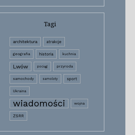
Tagi
architektura
atrakcje
historia
geografia
kuchnia
Lwów
przyroda
pociąg
samochody
sport
samoloty
Ukraina
wiadomości
wojna
ZSRR