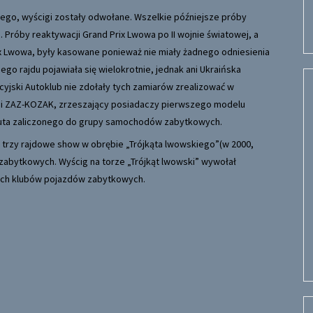
ego, wyścigi zostały odwołane. Wszelkie późniejsze próby
 Próby reaktywacji Grand Prix Lwowa po II wojnie światowej, a
ix Lwowa, były kasowane ponieważ nie miały żadnego odniesienia
ego rajdu pojawiała się wielokrotnie, jednak ani Ukraińska
cyjski Autoklub nie zdołały tych zamiarów zrealizować w
acji ZAZ-KOZAK, zrzeszający posiadaczy pierwszego modelu
auta zaliczonego do grupy samochodów zabytkowych.
lę trzy rajdowe show w obrębie „Trójkąta lwowskiego”(w 2000,
 zabytkowych. Wyścig na torze „Trójkąt lwowski” wywołał
ich klubów pojazdów zabytkowych.