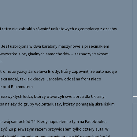
retro nie zabrakło również unikatowych egzemplarzy z czasów
ty. Jest uzbrojona w dwa karabiny maszynowe z przecinakiem
to wszystko z oryginalnych samochodów – zaznaczył Maksym
e.
etromotoryzacji Jarosława Brody, który zapewnił, że auto nadaje
ku nadal, tak jak kiedyś. Jarosław oddał na front nieco
ie pod Bachmutem.
niezwykłych ludzi, którzy otworzyli swe serca dla Ukrainy.
a należy do grupy wolontariuszy, którzy pomagają ukraińskim
i swój samochód T4. Kiedy napisałem o tym na Facebooku,
czyć. Za pierwszym razem przywiozłem tylko cztery auta. W
azał ukraińskim żołnierzom łącznie prawie 80 samochodów. W