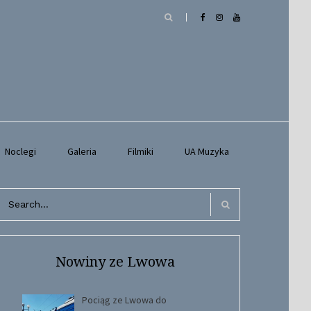
Noclegi
Galeria
Filmiki
UA Muzyka
arch
r:
Search
Nowiny ze Lwowa
Pociąg ze Lwowa do