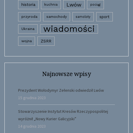
Lwów
historia
kuchnia
pociąg
przyroda
samochody
sport
samoloty
wiadomości
Ukraina
wojna
ZSRR
Najnowsze wpisy
Prezydent Wołodymyr Zełenski odwiedził Lwów
15 grudnia 2023
Stowarzyszenie Instytut Kresów Rzeczypospolitej
wyróżnił „Nowy Kurier Galicyjski”
14 grudnia 2023