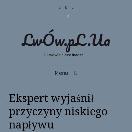
LwÓw.pL.Ua
O Lwowie nieco inaczej…
Menu
Ekspert wyjaśnił
przyczyny niskiego
napływu