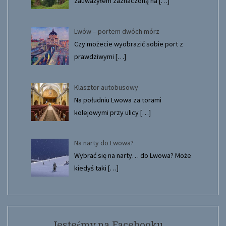
zauważyłem zaznaczoną na
[…]
Lwów – portem dwóch mórz
Czy możecie wyobrazić sobie port z
prawdziwymi
[…]
Klasztor autobusowy
Na południu Lwowa za torami
kolejowymi przy ulicy
[…]
Na narty do Lwowa?
Wybrać się na narty… do Lwowa? Może
kiedyś taki
[…]
Jesteśmy na Facebooku…