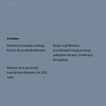
s
s
Loading...
h
h
a
a
r
r
e
e
o
o
n
n
T
F
w
a
i
c
t
e
t
b
Podobne
e
o
r
o
(
k
Merkel porównała aneksję
Nowy rząd Niemiec
O
(
Krymu do podziału Niemiec
przedstawił swoją pozycję
p
O
e
p
odnośnie Ukrainy i Federacji
n
e
Rosyjskiej
s
n
i
s
n
i
Merkel chce pozostać
n
n
kanclerzem Niemiec do 2021
e
n
w
e
roku
w
w
i
w
n
i
d
n
o
d
w
o
)
w
)