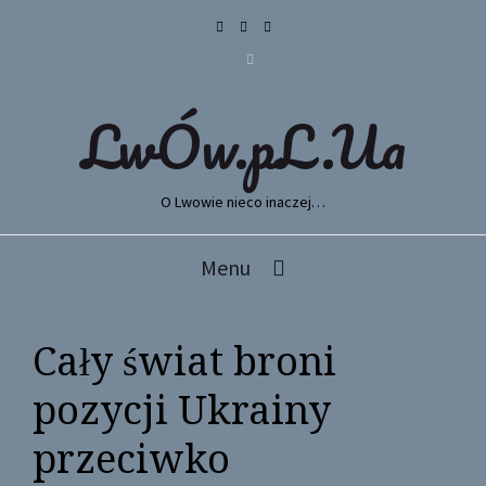
LwÓw.pL.Ua
O Lwowie nieco inaczej…
Menu
Cały świat broni
pozycji Ukrainy
przeciwko