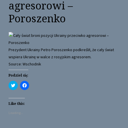
agresorowi –
Poroszenko
Prezydent Ukrainy Petro Poroszenko podkreślił, że cały świat
wspiera Ukrainę w walce z rosyjskim agresorem.
Source: Wschodnik
Podziel się:
C
C
l
l
i
i
c
c
k
k
t
t
Like this:
o
o
s
s
Loading...
h
h
a
a
r
r
e
e