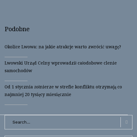
o
o
n
n
T
F
w
a
i
c
t
e
t
b
Podobne
e
o
r
o
(
k
O
(
p
O
Okolice Lwowa: na jakie atrakcje warto zwrócić uwagę?
e
p
n
e
s
n
i
s
Lwowski Urząd Celny wprowadził całodobowe clenie
n
i
n
n
samochodów
e
n
w
e
w
w
i
w
Od 1 stycznia żołnierze w strefie konfliktu otrzymają co
n
i
d
n
najmniej 20 tysięcy miesięcznie
o
d
w
o
)
w
)
Search
for:
Searc