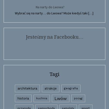
Na narty do Lwowa?
Wybrać się na narty… do Lwowa? Może kiedyś taki
[…]
Jesteśmy na Facebooku…
Tagi
architektura
atrakcje
geografia
Lwów
historia
kuchnia
pociąg
przyroda
samochody
sport
samoloty