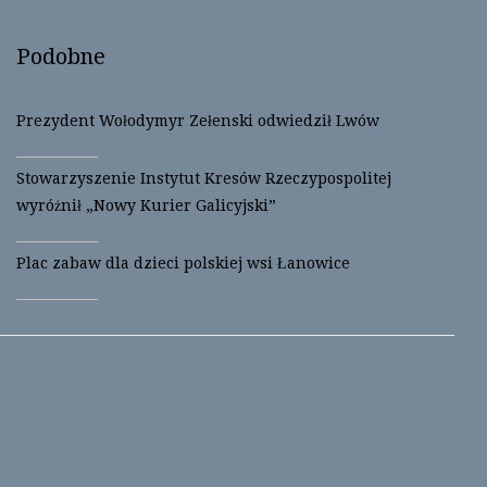
w
a
i
c
t
e
t
b
Podobne
e
o
r
o
(
k
O
(
p
O
Prezydent Wołodymyr Zełenski odwiedził Lwów
e
p
n
e
s
n
i
s
Stowarzyszenie Instytut Kresów Rzeczypospolitej
n
i
n
n
wyróżnił „Nowy Kurier Galicyjski”
e
n
w
e
w
w
i
w
Plac zabaw dla dzieci polskiej wsi Łanowice
n
i
d
n
o
d
w
o
)
w
)