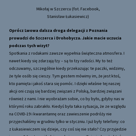
Mikołaj w Szczercu (fot. Facebook,
Stanisław Łukasiewicz)
Oprócz Lwowa dalsza droga delegacji z Poznania
prowadzi do Szczerca i Drohobycza. Jakie macie uczucia
podczas tych wizyt?
Spotkania z rodakami zawsze wypełnia świąteczna atmosfera. I
nawet kiedy się zdarzają łzy – są to łzy radości. My to też
odczuwamy, szczególnie kiedy przekazując te paczki, widzimy,
że tyle osób się cieszy. Tym gestem mówimy im, że jest ktoś,
kto pamięta i jakoś stara się pomóc. I dzięki właśnie tej naszej
akcji oni czują się bardziej związani z Polską, bardziej związani
również z nami. I nie wyobrażam sobie, co by było, gdyby nas w
którymś roku zabrakło. Kiedyś była taka sytuacja, że ze względu
na COVID-19 i kwarantannę oraz zawieszenie podróży nie
przyjechaliśmy w grudniu tylko w styczniu. I już były telefony: co
z Łukasiewiczem się dzieje, czy coś się nie stało? Czy przyjedzie