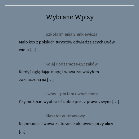
Wybrane Wpisy
Szkoła imienia Sienkiewicza
Mało kto z polskich turystów odwiedzających Lwów
wie o
[…]
Kolej Podzamcze-Łyczaków
Kiedyś oglądając mapę Lwowa zauważyłem
zaznaczoną na
[…]
Lwów – portem dwóch mórz
Czy możecie wyobrazić sobie port z prawdziwymi
[…]
Klasztor autobusowy
Na południu Lwowa za torami kolejowymi przy ulicy
[…]