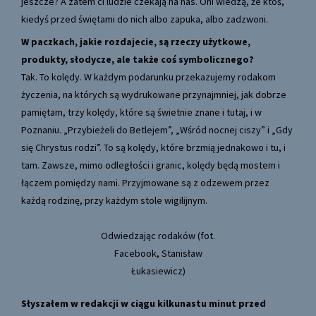
jeszcze? A zatem ci ludzie czekają na nas. Oni wiedzą, że ktoś,
kiedyś przed świętami do nich albo zapuka, albo zadzwoni.
W paczkach, jakie rozdajecie, są rzeczy użytkowe,
produkty, słodycze, ale także coś symbolicznego?
Tak. To kolędy. W każdym podarunku przekazujemy rodakom
życzenia, na których są wydrukowane przynajmniej, jak dobrze
pamiętam, trzy kolędy, które są świetnie znane i tutaj, i w
Poznaniu. „Przybieżeli do Betlejem”, „Wśród nocnej ciszy” i „Gdy
się Chrystus rodzi”. To są kolędy, które brzmią jednakowo i tu, i
tam. Zawsze, mimo odległości i granic, kolędy będą mostem i
łączem pomiędzy nami. Przyjmowane są z odzewem przez
każdą rodzinę, przy każdym stole wigilijnym.
Odwiedzając rodaków (fot.
Facebook, Stanisław
Łukasiewicz)
Słyszałem w redakcji w ciągu kilkunastu minut przed