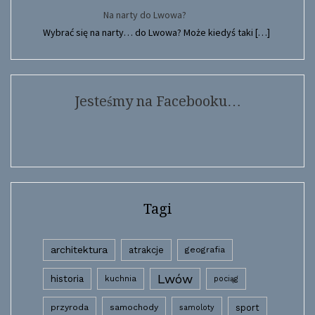
Na narty do Lwowa?
Wybrać się na narty… do Lwowa? Może kiedyś taki
[…]
Jesteśmy na Facebooku…
Tagi
architektura
atrakcje
geografia
Lwów
historia
kuchnia
pociąg
przyroda
samochody
sport
samoloty