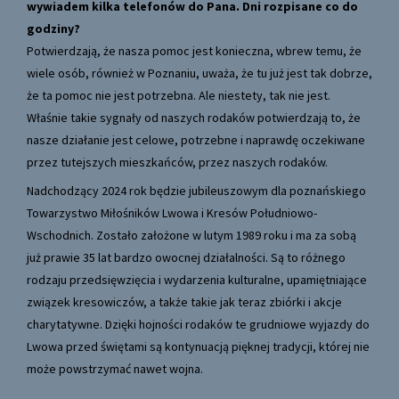
wywiadem kilka telefonów do Pana. Dni rozpisane co do
godziny?
Potwierdzają, że nasza pomoc jest konieczna, wbrew temu, że
wiele osób, również w Poznaniu, uważa, że tu już jest tak dobrze,
że ta pomoc nie jest potrzebna. Ale niestety, tak nie jest.
Właśnie takie sygnały od naszych rodaków potwierdzają to, że
nasze działanie jest celowe, potrzebne i naprawdę oczekiwane
przez tutejszych mieszkańców, przez naszych rodaków.
Nadchodzący 2024 rok będzie jubileuszowym dla poznańskiego
Towarzystwo Miłośników Lwowa i Kresów Południowo-
Wschodnich. Zostało założone w lutym 1989 roku i ma za sobą
już prawie 35 lat bardzo owocnej działalności. Są to różnego
rodzaju przedsięwzięcia i wydarzenia kulturalne, upamiętniające
związek kresowiczów, a także takie jak teraz zbiórki i akcje
charytatywne. Dzięki hojności rodaków te grudniowe wyjazdy do
Lwowa przed świętami są kontynuacją pięknej tradycji, której nie
może powstrzymać nawet wojna.