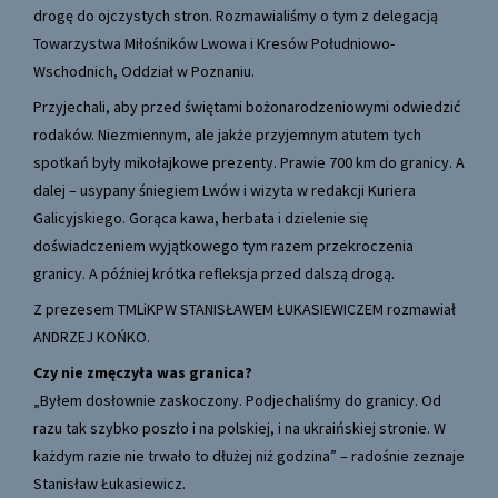
drogę do ojczystych stron. Rozmawialiśmy o tym z delegacją
Towarzystwa Miłośników Lwowa i Kresów Południowo-
Wschodnich, Oddział w Poznaniu.
Przyjechali, aby przed świętami bożonarodzeniowymi odwiedzić
rodaków. Niezmiennym, ale jakże przyjemnym atutem tych
spotkań były mikołajkowe prezenty. Prawie 700 km do granicy. A
dalej – usypany śniegiem Lwów i wizyta w redakcji Kuriera
Galicyjskiego. Gorąca kawa, herbata i dzielenie się
doświadczeniem wyjątkowego tym razem przekroczenia
granicy. A później krótka refleksja przed dalszą drogą.
Z prezesem TMLiKPW STANISŁAWEM ŁUKASIEWICZEM rozmawiał
ANDRZEJ KOŃKO.
Czy nie zmęczyła was granica?
„Byłem dosłownie zaskoczony. Podjechaliśmy do granicy. Od
razu tak szybko poszło i na polskiej, i na ukraińskiej stronie. W
każdym razie nie trwało to dłużej niż godzina” – radośnie zeznaje
Stanisław Łukasiewicz.