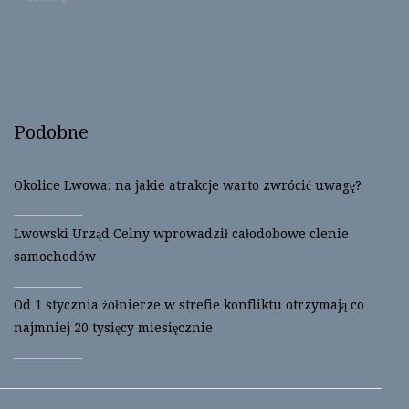
h
h
a
a
r
r
e
e
o
o
n
n
T
F
w
a
i
c
t
e
t
b
Podobne
e
o
r
o
(
k
O
(
p
O
Okolice Lwowa: na jakie atrakcje warto zwrócić uwagę?
e
p
n
e
s
n
i
s
Lwowski Urząd Celny wprowadził całodobowe clenie
n
i
n
n
samochodów
e
n
w
e
w
w
i
w
Od 1 stycznia żołnierze w strefie konfliktu otrzymają co
n
i
d
n
najmniej 20 tysięcy miesięcznie
o
d
w
o
)
w
)