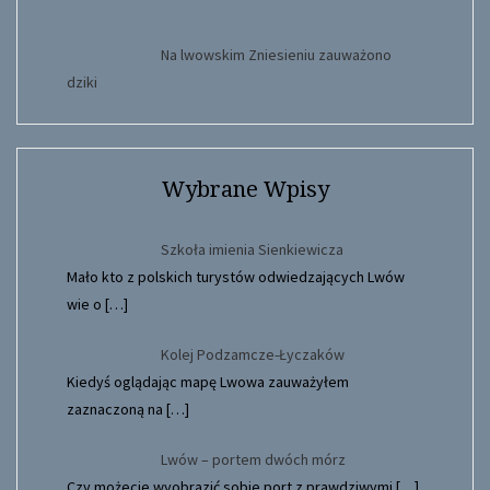
Na lwowskim Zniesieniu zauważono
dziki
Wybrane Wpisy
Szkoła imienia Sienkiewicza
Mało kto z polskich turystów odwiedzających Lwów
wie o
[…]
Kolej Podzamcze-Łyczaków
Kiedyś oglądając mapę Lwowa zauważyłem
zaznaczoną na
[…]
Lwów – portem dwóch mórz
Czy możecie wyobrazić sobie port z prawdziwymi
[…]