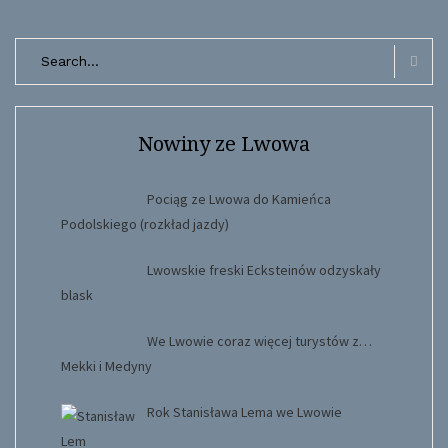
Search
for:
Searc
Nowiny ze Lwowa
Pociąg ze Lwowa do Kamieńca
Podolskiego (rozkład jazdy)
Lwowskie freski Ecksteinów odzyskały
blask
We Lwowie coraz więcej turystów z…
Mekki i Medyny
Rok Stanisława Lema we Lwowie