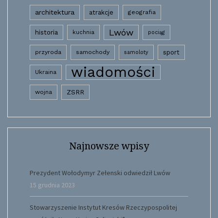
architektura
atrakcje
geografia
Lwów
historia
kuchnia
pociąg
przyroda
samochody
sport
samoloty
wiadomości
Ukraina
wojna
ZSRR
Najnowsze wpisy
Prezydent Wołodymyr Zełenski odwiedził Lwów
15 grudnia 2023
Stowarzyszenie Instytut Kresów Rzeczypospolitej