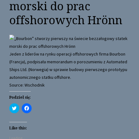
morski do prac
offshorowych Hrönn
Jeden z liderów na rynku operacji offshorowych firma Bourbon
(Francja), podpisała memorandum o porozumieniu z Automated
Ships Ltd. (Norwegia) w sprawie budowy pierwszego prototypu
autonomicznego statku offshore.
Source: Wschodnik
Podziel się:
C
C
l
l
i
i
c
c
k
k
t
t
Like this:
o
o
s
s
Loading...