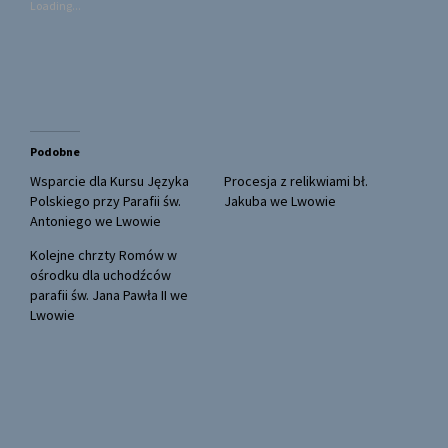
Loading...
h
h
a
a
r
r
e
e
o
o
n
n
T
F
w
a
i
c
t
e
t
b
Podobne
e
o
r
o
(
k
Wsparcie dla Kursu Języka
Procesja z relikwiami bł.
O
(
Polskiego przy Parafii św.
Jakuba we Lwowie
p
O
e
p
Antoniego we Lwowie
n
e
s
n
Kolejne chrzty Romów w
i
s
n
i
ośrodku dla uchodźców
n
n
parafii św. Jana Pawła II we
e
n
w
e
Lwowie
w
w
i
w
n
i
d
n
o
d
w
o
)
w
)