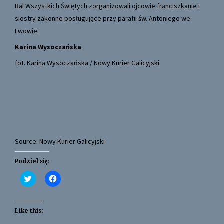
Bal Wszystkich Świętych zorganizowali ojcowie franciszkanie i
siostry zakonne posługujące przy parafii św. Antoniego we
Lwowie.
Karina Wysoczańska
fot. Karina Wysoczańska / Nowy Kurier Galicyjski
Source: Nowy Kurier Galicyjski
Podziel się:
C
C
l
l
i
i
c
c
k
k
t
t
Like this:
o
o
s
s