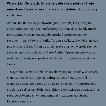
Wszystkich Świętych. Dzieci były ubrane w piękne stroje
mieszkańców nieba wykonane samodzielnie lub z pomocą
rodziców.
Jednak nie ubiory były najważniejsze. Bardziej liczyło się to,
żeby zapoznać się z życiem świętego i pokazać, że każdy może
nim zostać. Na balu można było spotkać zarówno znanych
świętych – Jana Pawła II, Matkę Teresę z Kalkuty, św. Mikołaja czy
patrona parafii św. Antoniego, jak i mało znanych współczesnych
świętych jak błogosławiony Carlo Acutis. Oprócz nowej wiedzy
na dzieci czekały niespodzianki: słodki poczęstunek, konkursy i
tańce.
– W tym roku wzięło udział znacznie więcej dzieci niż w zeszłym.
Oznacza to, że bal staje się dobrą tradycją naszej parafii. To
wspaniały czas spędzony z rodzicami i dziećmi. Przygotowując
się do tego dnia najmłodsi pogłębiały swoją wiedzę o świętych, a
rodzice aktywnie im w tym pomagali – czytamy na stronie
Facebook parafii.