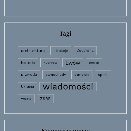
Tagi
architektura
atrakcje
geografia
Lwów
historia
kuchnia
pociąg
przyroda
samochody
sport
samoloty
wiadomości
Ukraina
wojna
ZSRR
Najnowsze wpisy