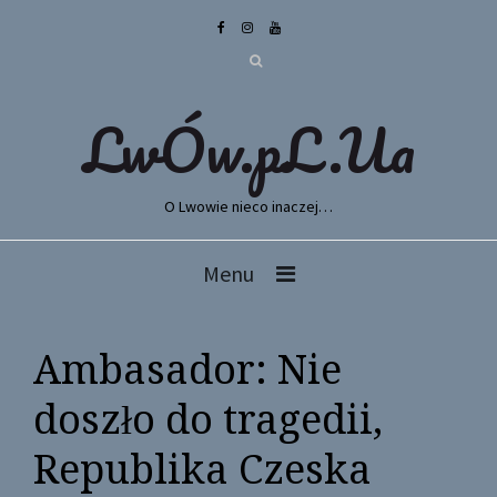
LwÓw.pL.Ua
O Lwowie nieco inaczej…
Menu
Ambasador: Nie
doszło do tragedii,
Republika Czeska