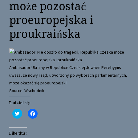
może pozostać
proeuropejska i
proukraińska
Ambasador Ukrainy w Republice Czeskiej Jewhen Perebyjnis
uważa, że nowy rząd, utworzony po wyborach parlamentarnych,
może okazać się proeuropejski.
Source: Wschodnik
Podziel się:
C
C
l
l
i
i
c
c
k
k
t
t
Like this:
o
o