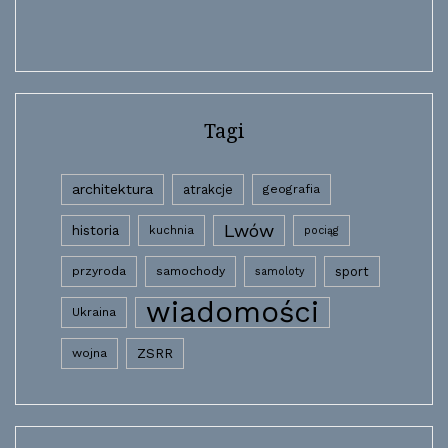
Tagi
architektura
atrakcje
geografia
Lwów
historia
kuchnia
pociąg
przyroda
samochody
sport
samoloty
wiadomości
Ukraina
wojna
ZSRR