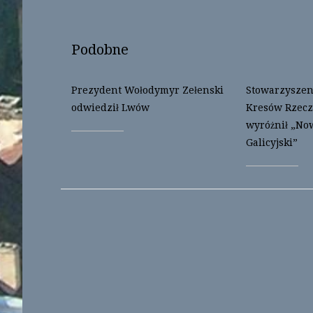
n
n
e
n
w
e
w
w
i
w
Podobne
n
i
d
n
o
d
w
o
)
w
Prezydent Wołodymyr Zełenski
Stowarzyszeni
)
odwiedził Lwów
Kresów Rzecz
wyróżnił „No
Galicyjski”