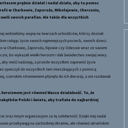
aritasem prężnie działał i nadal działa, aby ta pomoc
rafii w Charkowie, Zaporożu, Mikołajowie, Chersoniu,
awili swoich parafian. Ale także dla wszystkich
skiej widzieliśmy wojnę na twarzach uchodźców, którzy doznali
kim ratując życie swoich najmniejszych pociech, swoich dzieci.
 to w Charkowie, Zaporożu, Kijowie czy Odessie wraz ze swoimi
zni, bo wykazali wielki heroizm i dali świadectwo swojej wiary.
m, aby nieść nadzieję, a przede wszystkim zapewnić życie
nież spieszyli do wszystkich tam mieszkających z pomocą
iej, szerokim strumieniem płynęła do ich diecezji, a oni rozdawali
, heroizmem jest również Wasza działalność. To, że
zakątków Polski i świata, aby trafiała do najbardziej
 oraz innym organizacjom za tę solidarność. Dzięki niej nadal
wo przebywają na zachodniej Ukrainie, ale również ukraińskim