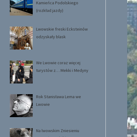
Kamieńca Podolskiego
(rozkład jazdy)
Lwowskie freski Ecksteinów
odzyskały blask
We Lwowie coraz więcej
turystów z… Mekki i Medyny
Rok Stanisława Lema we
Lwowie
Na lwowskim Zniesieniu