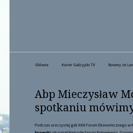
Główna
Kurier Galicyjski TV
Nowiny ze L
Abp Mieczysław M
spotkaniu mówimy,
Podczas uroczystej gali XXXI Forum Ekonomicznego w
lwowski
otrzymał Nagrodę Forum Polonijnego. O pomocy