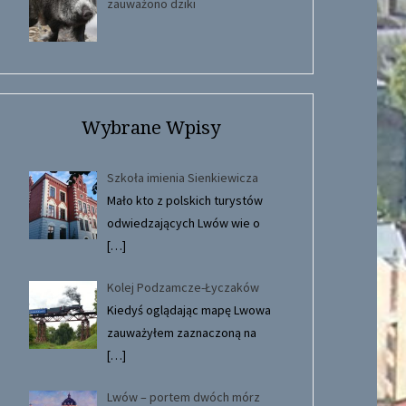
zauważono dziki
Wybrane Wpisy
Szkoła imienia Sienkiewicza
Mało kto z polskich turystów
odwiedzających Lwów wie o
[…]
Kolej Podzamcze-Łyczaków
Kiedyś oglądając mapę Lwowa
zauważyłem zaznaczoną na
[…]
Lwów – portem dwóch mórz