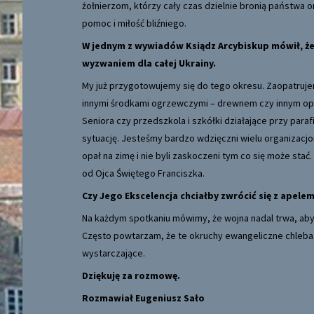
żołnierzom, którzy cały czas dzielnie bronią państwa or
pomoc i miłość bliźniego.
W jednym z wywiadów Ksiądz Arcybiskup mówił, ż
wyzwaniem dla całej Ukrainy.
My już przygotowujemy się do tego okresu. Zaopatrujem
innymi środkami ogrzewczymi – drewnem czy innym op
Seniora czy przedszkola i szkółki działające przy par
sytuację. Jesteśmy bardzo wdzięczni wielu organizacjo
opał na zimę i nie byli zaskoczeni tym co się może sta
od Ojca Świętego Franciszka.
Czy Jego Ekscelencja chciałby zwrócić się z apele
Na każdym spotkaniu mówimy, że wojna nadal trwa, aby n
Często powtarzam, że te okruchy ewangeliczne chleba,
wystarczające.
Dziękuję za rozmowę.
Rozmawiał
Eugeniusz Sało