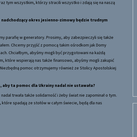
az tym wszystkim, którzy stracili wszystko i zdają się na naszą
e nadchodzący okres jesienno-zimowy będzie trudnym
y parafię w generatory. Prosimy, aby zabezpieczyli się także
ałem. Chcemy przyjść z pomocą takim ośrodkom jak Domy
afiach. Chciałbym, abyśmy mogli być przygotowani na każdą
m, które wspierają nas także finansowo, abyśmy mogli zakupić
ć. Niezbędną pomoc otrzymujemy również ze Stolicy Apostolskiej
m, aby ta pomoc dla Ukrainy nadal nie ustawała?
adal trwała także solidarność i żeby świat nie zapominał o tym.
 które spadają ze stołów w całym świecie, będą dla nas