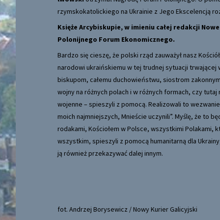
rzymskokatolickiego na Ukrainie z Jego Ekscelencją r
Księże Arcybiskupie, w imieniu całej redakcji Now
Polonijnego Forum Ekonomicznego.
Bardzo się cieszę, że polski rząd zauważył nasz Kośció
narodowi ukraińskiemu w tej trudnej sytuacji trwając
biskupom, całemu duchowieństwu, siostrom zakonnym, 
wojny na różnych polach i w różnych formach, czy tutaj
wojenne – spieszyli z pomocą. Realizowali to wezwanie
moich najmniejszych, Mnieście uczynili”. Myślę, że to
rodakami, Kościołem w Polsce, wszystkimi Polakami, k
wszystkim, spieszyli z pomocą humanitarną dla Ukrainy,
ją również przekazywać dalej innym.
fot. Andrzej Borysewicz / Nowy Kurier Galicyjski