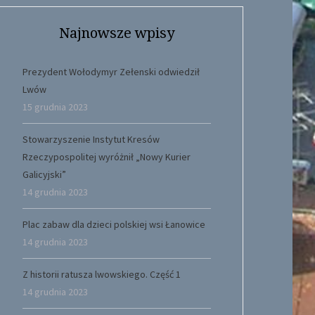
Najnowsze wpisy
Prezydent Wołodymyr Zełenski odwiedził
Lwów
15 grudnia 2023
Stowarzyszenie Instytut Kresów
Rzeczypospolitej wyróżnił „Nowy Kurier
Galicyjski”
14 grudnia 2023
Plac zabaw dla dzieci polskiej wsi Łanowice
14 grudnia 2023
Z historii ratusza lwowskiego. Część 1
14 grudnia 2023