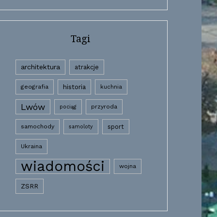
Tagi
architektura
atrakcje
historia
geografia
kuchnia
Lwów
przyroda
pociąg
samochody
sport
samoloty
Ukraina
wiadomości
wojna
ZSRR