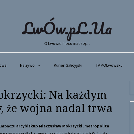
LwÓw.pL.Ua
O Lwowie nieco inaczej…
wowa
Na żywo
Kurier Galicyjski
TV POLwowsku
Se
okrzycki: Na każdym
fo
 że wojna nadal trwa
 Karpaczu
arcybiskup Mieczysław Mokrzycki, metropolita
 i wsparciu dla Ukrainy oraz dalszych działaniach Kościoła