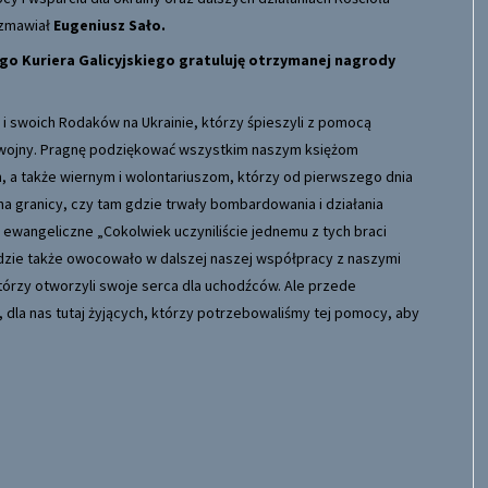
ozmawiał
Eugeniusz Sało.
ego Kuriera Galicyjskiego gratuluję otrzymanej nagrody
ł i swoich Rodaków na Ukrainie, którzy śpieszyli z pomocą
ej wojny. Pragnę podziękować wszystkim naszym księżom
a także wiernym i wolontariuszom, którzy od pierwszego dnia
 na granicy, czy tam gdzie trwały bombardowania i działania
 ewangeliczne „Cokolwiek uczyniliście jednemu z tych braci
 będzie także owocowało w dalszej naszej współpracy z naszymi
tórzy otworzyli swoje serca dla uchodźców. Ale przede
 dla nas tutaj żyjących, którzy potrzebowaliśmy tej pomocy, aby