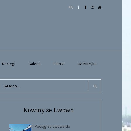
Noclegi
Galeria
Filmiki
UA Muzyka
arch
r:
Search
Nowiny ze Lwowa
Pociąg ze Lwowa do