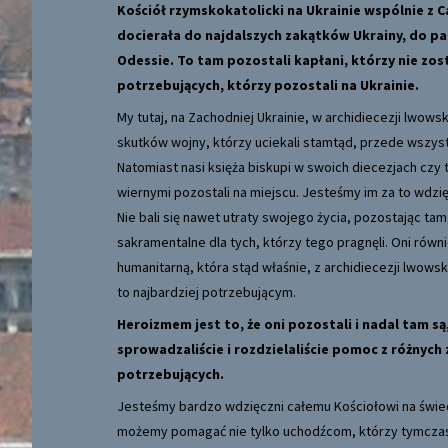
Kościół rzymskokatolicki na Ukrainie wspólnie z C
docierała do najdalszych zakątków Ukrainy, do pa
Odessie. To tam pozostali kapłani, którzy nie zost
potrzebujących, którzy pozostali na Ukrainie.
My tutaj, na Zachodniej Ukrainie, w archidiecezji lwow
skutków wojny, którzy uciekali stamtąd, przede wszyst
Natomiast nasi księża biskupi w swoich diecezjach czy
wiernymi pozostali na miejscu. Jesteśmy im za to wdzięc
Nie bali się nawet utraty swojego życia, pozostając ta
sakramentalne dla tych, którzy tego pragnęli. Oni rów
humanitarną, która stąd właśnie, z archidiecezji lwowsk
to najbardziej potrzebującym.
Heroizmem jest to, że oni pozostali i nadal tam są
sprowadzaliście i rozdzielaliście pomoc z różnych 
potrzebujących.
Jesteśmy bardzo wdzięczni całemu Kościołowi na świecie
możemy pomagać nie tylko uchodźcom, którzy tymczaso