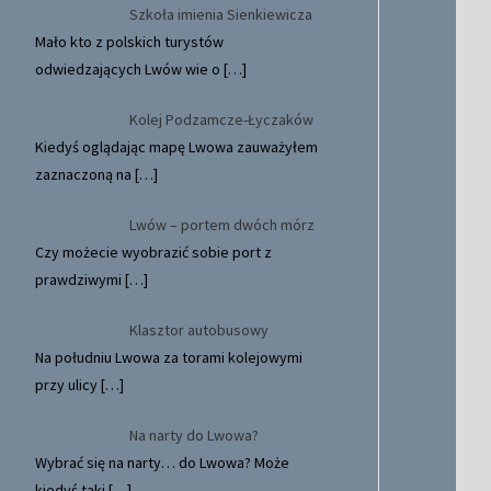
Szkoła imienia Sienkiewicza
Mało kto z polskich turystów
odwiedzających Lwów wie o
[…]
Kolej Podzamcze-Łyczaków
Kiedyś oglądając mapę Lwowa zauważyłem
zaznaczoną na
[…]
Lwów – portem dwóch mórz
Czy możecie wyobrazić sobie port z
prawdziwymi
[…]
Klasztor autobusowy
Na południu Lwowa za torami kolejowymi
przy ulicy
[…]
Na narty do Lwowa?
Wybrać się na narty… do Lwowa? Może
kiedyś taki
[…]