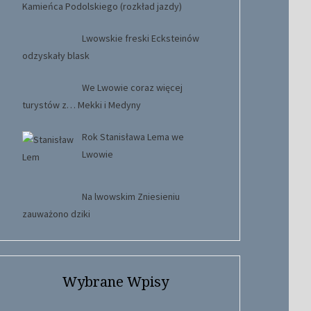
Kamieńca Podolskiego (rozkład jazdy)
Lwowskie freski Ecksteinów
odzyskały blask
We Lwowie coraz więcej
turystów z… Mekki i Medyny
Rok Stanisława Lema we
Lwowie
Na lwowskim Zniesieniu
zauważono dziki
Wybrane Wpisy