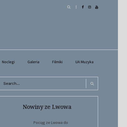
Noclegi
Galeria
Filmiki
UA Muzyka
arch
r:
Search
Nowiny ze Lwowa
Pociąg ze Lwowa do