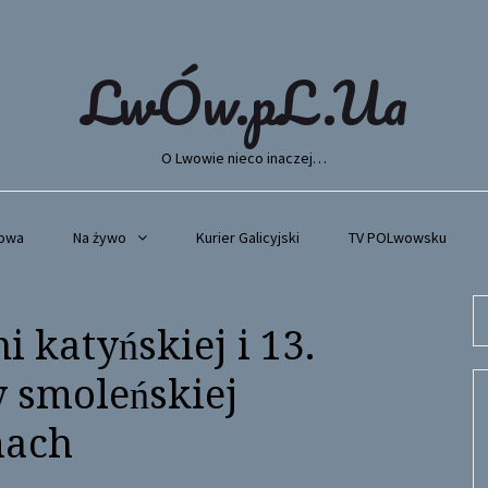
LwÓw.pL.Ua
O Lwowie nieco inaczej…
wowa
Na żywo
Kurier Galicyjski
TV POLwowsku
Se
i katyńskiej i 13.
fo
y smoleńskiej
mach