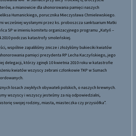
aterów, a mianowicie dla uhonorowania pamięci naszych
eliksa Humanickiego, porucznika Mieczysława Chmielewskiego.
mi wcześniej wysłanymi przez ks. proboszcza sanktuarium Matki
ońca SP w imieniu komitetu organizacyjnego programu „Katyń –
04.2010 podczas katastrofy smoleńskiej.
i, wspólnie zapaliliśmy znicze i złożyliśmy bukieciki kwiatów
 uhonorowania pamięci prezydenta RP Lecha Kaczyńskiego, jego
j delegacji, którzy zginęli 10 kwietnia 2010 roku w katastrofie
ożeniu kwiatów wszyscy zebrani członkowie TKP w Sumach
amordowanych.
znych losach zwykłych obywateli polskich, o naszych krewnych.
zymy wszyscy i wszyscy jesteśmy za nią odpowiedzialni,
istorię swojej rodziny, miasta, miasteczka czy przysiółka”.