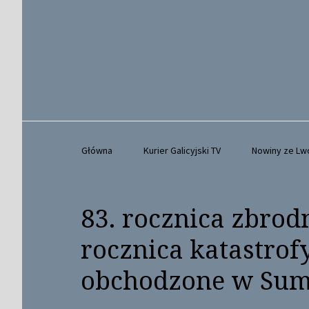
Główna
Kurier Galicyjski TV
Nowiny ze L
83. rocznica zbrodn
rocznica katastrof
obchodzone w Su