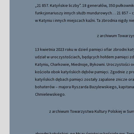
„21 857. Katyńskie liczby”. 18 generałów, 350 pułkowni
funkcjonariuszy innych służb mundurowych… 21 857 – c
w Katyniu i innych miejscach kaźni. Ta zbrodnia nigdy n
z archiwum Towarzys
13 kwietnia 2023 roku w dzień pamięci ofiar zbrodni ka
udział w uroczystościach, będących hołdem pamięci 
Katyniu, Charkowie, Miednoje, Bykowni. Uroczystości od
kościoła obok katyńskich dębów pamięci. Zgodnie z pr
katyńskich dębach pamięci zostały zapalone znicze or
bohaterów – majora Ryszarda Bazylewskiego, kapitana
Chmielewskiego.
z archiwum Towarzystwa Kultury Polskiej w Su
zbrodni katyńskiej, po Mszy świętej w kościele pw. Zwi