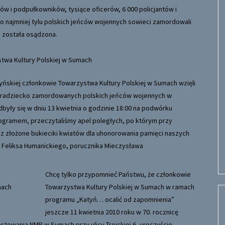
ków i podpułkowników, tysiące oficerów, 6 000 policjantów i
o najmniej tylu polskich jeńców wojennych sowieci zamordowali
ie została osądzona.
twa Kultury Polskiej w Sumach
tyńskiej członkowie Towarzystwa Kultury Polskiej w Sumach wzięli
zdradziecko zamordowanych polskich jeńców wojennych w
były się w dniu 13 kwietnia o godzinie 18:00 na podwórku
ogramem, przeczytaliśmy apel poległych, po którym przy
az złożone bukieciki kwiatów dla uhonorowania pamięci naszych
 Feliksa Humanickiego, porucznika Mieczysława
Chcę tylko przypomnieć Państwu, że członkowie
Towarzystwa Kultury Polskiej w Sumach w ramach
mach
programu „Katyń… ocalić od zapomnienia”
jeszcze 11 kwietnia 2010 roku w 70. rocznicę
astowania NMP w Sumach przy ulicy Troickiej 6, uroczyście