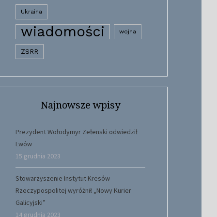
Ukraina
wiadomości
wojna
ZSRR
Najnowsze wpisy
Prezydent Wołodymyr Zełenski odwiedził
Lwów
15 grudnia 2023
Stowarzyszenie Instytut Kresów
Rzeczypospolitej wyróżnił „Nowy Kurier
Galicyjski”
14 grudnia 2023