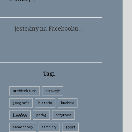
Jesteśmy na Facebooku…
Tagi
architektura
atrakcje
historia
geografia
kuchnia
Lwów
przyroda
pociąg
samochody
sport
samoloty