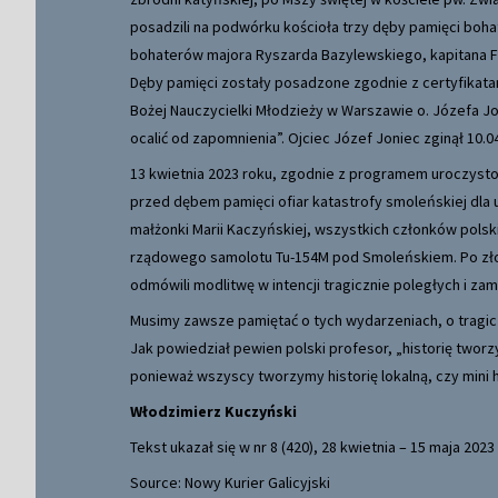
posadzili na podwórku kościoła trzy dęby pamięci boh
bohaterów majora Ryszarda Bazylewskiego, kapitana F
Dęby pamięci zostały posadzone zgodnie z certyfikata
Bożej Nauczycielki Młodzieży w Warszawie o. Józefa J
ocalić od zapomnienia”. Ojciec Józef Joniec zginął 10.
13 kwietnia 2023 roku, zgodnie z programem uroczystośc
przed dębem pamięci ofiar katastrofy smoleńskiej dla
małżonki Marii Kaczyńskiej, wszystkich członków polskie
rządowego samolotu Tu-154M pod Smoleńskiem. Po zł
odmówili modlitwę w intencji tragicznie poległych i z
Musimy zawsze pamiętać o tych wydarzeniach, o tragic
Jak powiedział pewien polski profesor, „historię twor
ponieważ wszyscy tworzymy historię lokalną, czy mini h
Włodzimierz Kuczyński
Tekst ukazał się w nr 8 (420), 28 kwietnia – 15 maja 2023
Source: Nowy Kurier Galicyjski