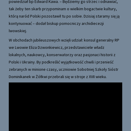
powiedział bp Edward Kawa. – Będziemy go strzec i odnawiać,
tak żeby ten skarb przypominam o wielkim bogactwie kultury,
którą naród Polski pozostawił tu po sobie. Dzisiaj staramy się ją
kontynuować – dodał biskup pomocniczy archidiecezji
lwowskiej.
W obchodach jubileuszowych wzięli udział: konsul generalny RP
we Lwowie Eliza Dzwonkiewicz, przedstawiciele władz
lokalnych, naukowcy, konserwatorzy oraz pasjonaci historii z
Polski i Ukrainy. By podkreślić wyjątkowość chwili i przenieść
zebranych w minione czasy, uczniowie Sobotniej Szkoły Sióstr
Dominikanek w Żółkwi przebrali się w stroje z XVII wieku.