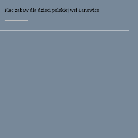
o
d
w
o
Plac zabaw dla dzieci polskiej wsi Łanowice
)
w
)