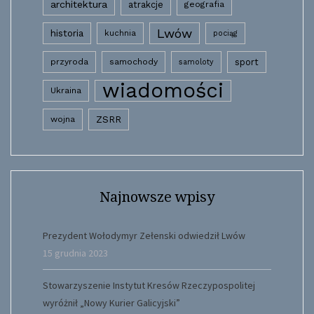
architektura
atrakcje
geografia
Lwów
historia
kuchnia
pociąg
przyroda
samochody
sport
samoloty
wiadomości
Ukraina
wojna
ZSRR
Najnowsze wpisy
Prezydent Wołodymyr Zełenski odwiedził Lwów
15 grudnia 2023
Stowarzyszenie Instytut Kresów Rzeczypospolitej
wyróżnił „Nowy Kurier Galicyjski”