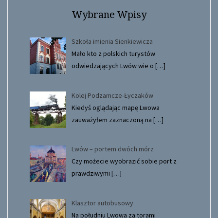
Wybrane Wpisy
Szkoła imienia Sienkiewicza
Mało kto z polskich turystów
odwiedzających Lwów wie o
[…]
Kolej Podzamcze-Łyczaków
Kiedyś oglądając mapę Lwowa
zauważyłem zaznaczoną na
[…]
Lwów – portem dwóch mórz
Czy możecie wyobrazić sobie port z
prawdziwymi
[…]
Klasztor autobusowy
Na południu Lwowa za torami