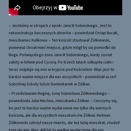
– Jesteśmy w strojach z epoki Jana III Sobieskiego. Jest to
rekonstrukcja ówczesnych ubiorów – powiedział Ostap Bucak,
mieszkaniec Kulikowa. – Ten kościół zbudował Żółkiewski,
ponieważ chciał mieć miejsce, gdzie mógł by się pomodlić do
Boga. Poświęciła go żona Jana III Sobieskiego, kiedy został
zabity w bitwie pod Cycorą. Po trzech talach odkupiła ciało i
teraz znajduje się ono w krypcie pod Kościołem. Więc jest to
bardzo ważne miejsce dla nas wszystkich – powiedział uczeń
Sobotniej Szkoły Sióstr Dominikanek w Żółkwi.
– Przedstawiam Reginę, żonę Stanisława Żółkiewskiego –
powiedziała Julia Mechno, mieszkanka Żółkwi. – Cieszymy się,
bo jest to bardzo ważne wydarzenie nie tylko dla wiernych
kościoła, ale dla wszystkich mieszkańców Żółkwi. Hetman
Żółkiewski założył nasze miasto, ale też tutaj mieszkał, chodził
tymi ulicami. Więc 400 lat to wielkie wydarzenie dla nas