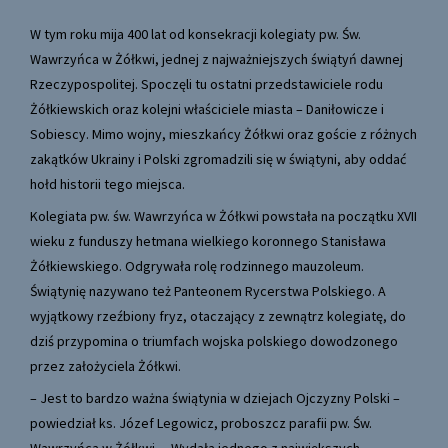
W tym roku mija 400 lat od konsekracji kolegiaty pw. Św.
Wawrzyńca w Żółkwi, jednej z najważniejszych świątyń dawnej
Rzeczypospolitej. Spoczęli tu ostatni przedstawiciele rodu
Żółkiewskich oraz kolejni właściciele miasta – Daniłowicze i
Sobiescy. Mimo wojny, mieszkańcy Żółkwi oraz goście z różnych
zakątków Ukrainy i Polski zgromadzili się w świątyni, aby oddać
hołd historii tego miejsca.
Kolegiata pw. św. Wawrzyńca w Żółkwi powstała na początku XVII
wieku z funduszy hetmana wielkiego koronnego Stanisława
Żółkiewskiego. Odgrywała rolę rodzinnego mauzoleum.
Świątynię nazywano też Panteonem Rycerstwa Polskiego. A
wyjątkowy rzeźbiony fryz, otaczający z zewnątrz kolegiatę, do
dziś przypomina o triumfach wojska polskiego dowodzonego
przez założyciela Żółkwi.
– Jest to bardzo ważna świątynia w dziejach Ojczyzny Polski –
powiedział ks. Józef Legowicz, proboszcz parafii pw. Św.