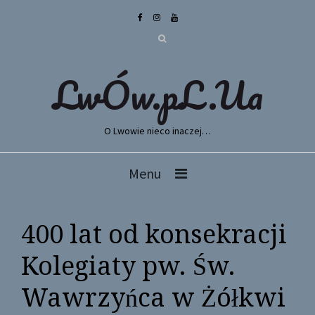
LwÓw.pL.Ua
O Lwowie nieco inaczej…
Menu
400 lat od konsekracji
Kolegiaty pw. Św.
Wawrzyńca w Żółkwi