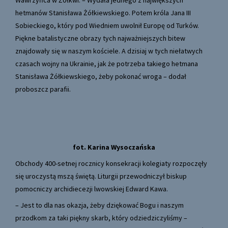
Wawrzyńca w Żółkwi. – Wydała jednego z największych
hetmanów Stanisława Żółkiewskiego. Potem króla Jana III
Sobieckiego, który pod Wiedniem uwolnił Europę od Turków.
Piękne batalistyczne obrazy tych najważniejszych bitew
znajdowały się w naszym kościele. A dzisiaj w tych niełatwych
czasach wojny na Ukrainie, jak że potrzeba takiego hetmana
Stanisława Żółkiewskiego, żeby pokonać wroga – dodał
proboszcz parafii.
fot. Karina Wysoczańska
Obchody 400-setnej rocznicy konsekracji kolegiaty rozpoczęły
się uroczystą mszą świętą. Liturgii przewodniczył biskup
pomocniczy archidiecezji lwowskiej Edward Kawa.
– Jest to dla nas okazja, żeby dziękować Bogu i naszym
przodkom za taki piękny skarb, który odziedziczyliśmy –