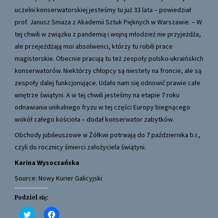
uczelni konserwatorskiej jesteśmy tu już 33 lata – powiedział
prof. Janusz Smaza z Akademii Sztuk Pięknych w Warszawie. – W
tej chwili w związku z pandemią i wojną młodzież nie przyjeżdża,
ale przejeżdżają moi absolwenci, którzy tu robili prace
magisterskie. Obecnie pracują tu też zespoły polsko-ukraińskich
konserwatorów. Niektórzy chłopcy są niestety na froncie, ale są
zespoły dalej funkcjonujące. Udało nam się odnowić prawie całe
wnętrze świątyni. A w tej chwili jesteśmy na etapie 7 roku
odnawiania unikalnego fryzu w tej części Europy biegnącego
wokół całego kościoła – dodał konserwator zabytków.
Obchody jubileuszowe w Żółkwi potrwają do 7 października b.r.,
czyli do rocznicy śmierci założyciela świątyni.
Karina Wysoczańska
Source: Nowy Kurier Galicyjski
Podziel się:
C
C